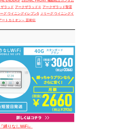
THE ENDERS-
ZEONIC FRONT 機動戦士ガンダム
クザラッド
アークザラッドⅡ
アークザラッド聖霊
ーグ ウイニングイレブン5
Ｊリーグ ウイニングイ
アートカミオン～ 芸術伝
『縛りなしWiFi』