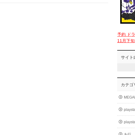
予約 ド
11月下旬
サイト
カテゴ
MEGA
playst
playst
あ行