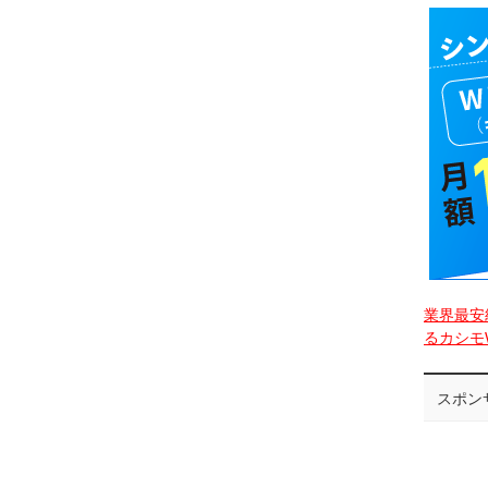
業界最安
るカシモW
スポン