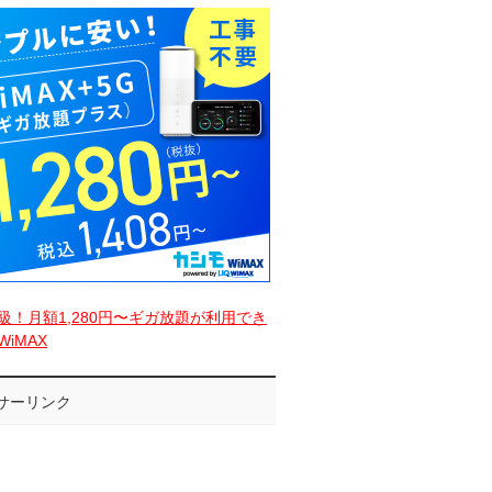
級！月額1,280円〜ギガ放題が利用でき
iMAX
サーリンク