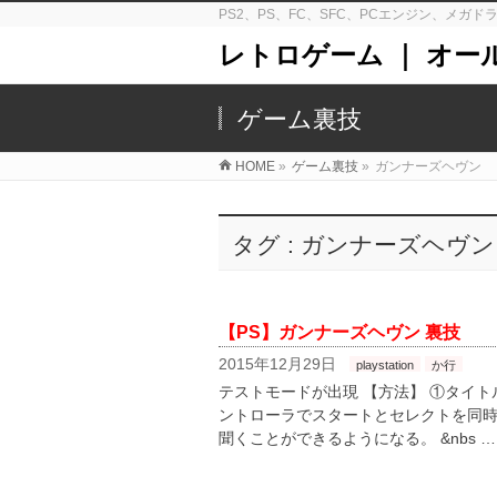
PS2、PS、FC、SFC、PCエンジン、メ
レトロゲーム ｜ オー
ゲーム裏技
HOME
»
ゲーム裏技
»
ガンナーズヘヴン
タグ : ガンナーズヘヴン
【PS】ガンナーズヘヴン 裏技
2015年12月29日
playstation
か行
テストモードが出現 【方法】 ①タイト
ントローラでスタートとセレクトを同時
聞くことができるようになる。 &nbs …