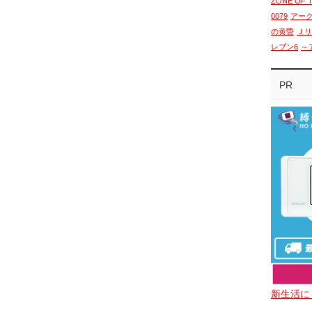
ZONE OF 
0079
アー
の黄昏
Ｊリ
レブン6
～
PR
新生活に