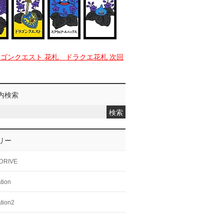
ラゴンクエスト 花札 ドラクエ花札 次回
内検索
リー
DRIVE
ation
ation2