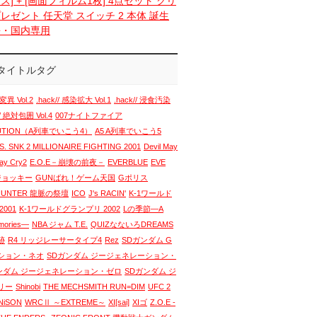
ス] + [画面フィルム1枚] 4点セット クリ
レゼント 任天堂 スイッチ 2 本体 誕生
語・国内専用
タイトルタグ
変異 Vol.2
.hack// 感染拡大 Vol.1
.hack// 浸食汚染
// 絶対包囲 Vol.4
007ナイトファイア
LUTION（A列車でいこう4）
A5 A列車でいこう5
. SNK 2 MILLIONAIRE FIGHTING 2001
Devil May
May Cry2
E.O.E－崩壊の前夜－
EVERBLUE
EVE
 ジョッキー
GUNばれ！ゲーム天国
Gポリス
HUNTER 龍脈の祭壇
ICO
J's RACIN'
K-1ワールド
001
K-1ワールドグランプリ 2002
Lの季節―A
emories―
NBA ジャム T.E.
QUIZなないろDREAMS
跡
R4 リッジレーサータイプ4
Rez
SDガンダム G
ション・ネオ
SDガンダム ジージェネレーション・
ンダム ジージェネレーション・ゼロ
SDガンダム ジ
リー
Shinobi
THE MECHSMITH RUN=DIM
UFC 2
NiSON
WRCⅡ ～EXTREME～
XI[sai]
XIゴ
Z.O.E -