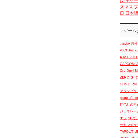
[専用ケー
スマス プ
日 日本
ゲーム
.hack// 悪性
Vol.3
.hack
A.Ⅳ.EVO
CAPCOM VS
Cry
Devil 
ZERO
GI
HUNTER×
グランプリ 2
piece of m
虹色町の奇
ジェネレー
エフ
SDガ
ーセンチュ
TAPOUT
U