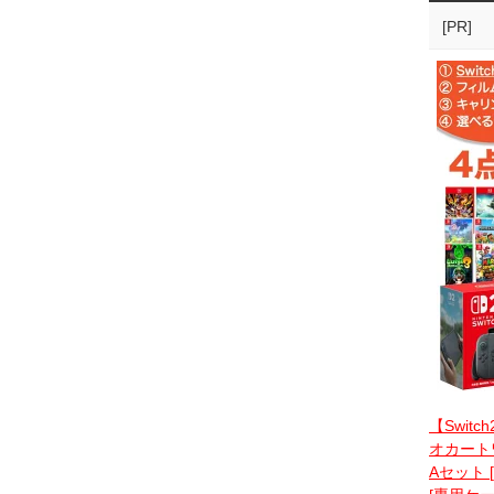
[PR]
【Switc
オカートワ
Aセット 