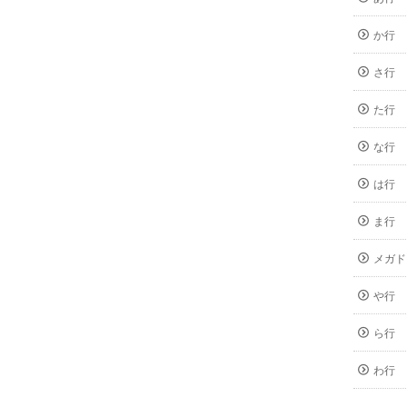
か行
さ行
た行
な行
は行
ま行
メガド
や行
ら行
わ行