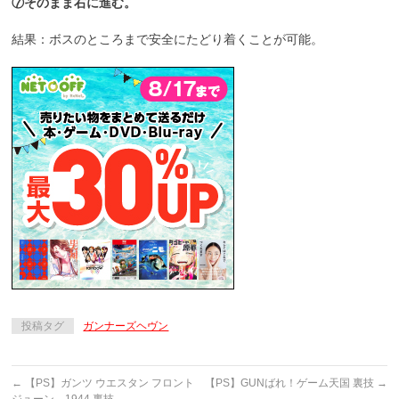
⑦そのまま右に進む。
結果：ボスのところまで安全にたどり着くことが可能。
投稿タグ
ガンナーズヘヴン
←
【PS】ガンツ ウエスタン フロント
【PS】GUNばれ！ゲーム天国 裏技
→