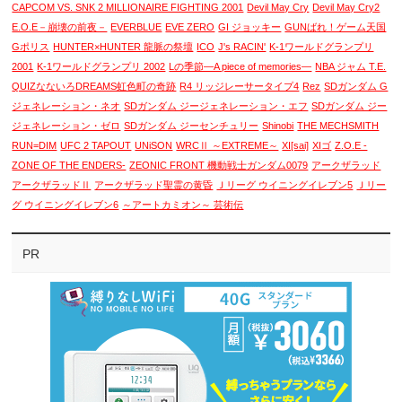
CAPCOM VS. SNK 2 MILLIONAIRE FIGHTING 2001
Devil May Cry
Devil May Cry2
E.O.E－崩壊の前夜－
EVERBLUE
EVE ZERO
GI ジョッキー
GUNばれ！ゲーム天国
Gポリス
HUNTER×HUNTER 龍脈の祭壇
ICO
J's RACIN'
K-1ワールドグランプリ
2001
K-1ワールドグランプリ 2002
Lの季節―A piece of memories―
NBA ジャム T.E.
QUIZなないろDREAMS虹色町の奇跡
R4 リッジレーサータイプ4
Rez
SDガンダム G
ジェネレーション・ネオ
SDガンダム ジージェネレーション・エフ
SDガンダム ジー
ジェネレーション・ゼロ
SDガンダム ジーセンチュリー
Shinobi
THE MECHSMITH
RUN=DIM
UFC 2 TAPOUT
UNiSON
WRCⅡ ～EXTREME～
XI[sai]
XIゴ
Z.O.E -
ZONE OF THE ENDERS-
ZEONIC FRONT 機動戦士ガンダム0079
アークザラッド
アークザラッドⅡ
アークザラッド聖霊の黄昏
Ｊリーグ ウイニングイレブン5
Ｊリー
グ ウイニングイレブン6
～アートカミオン～ 芸術伝
PR