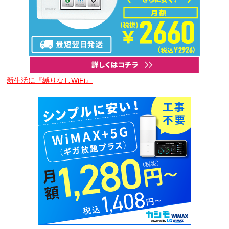
新生活に『縛りなしWiFi』