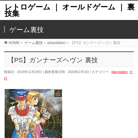
レトロゲーム ｜ オールドゲーム ｜ 裏
技集
ゲーム裏技
HOME
»
ゲーム裏技
»
playstation
»
【PS】ガンナーズヘヴン 裏技
【PS】ガンナーズヘヴン 裏技
投稿日 : 2015年12月29日
最終更新日時 : 2024年2月3日
カテゴリー :
playstation
,
か
行