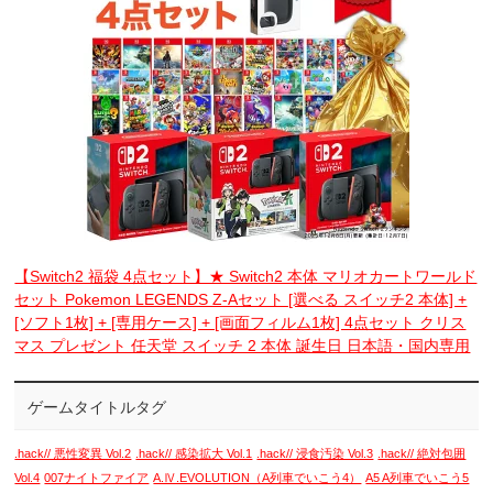
【Switch2 福袋 4点セット】★ Switch2 本体 マリオカートワールド
セット Pokemon LEGENDS Z-Aセット [選べる スイッチ2 本体] +
[ソフト1枚] + [専用ケース] + [画面フィルム1枚] 4点セット クリス
マス プレゼント 任天堂 スイッチ 2 本体 誕生日 日本語・国内専用
ゲームタイトルタグ
.hack// 悪性変異 Vol.2
.hack// 感染拡大 Vol.1
.hack// 浸食汚染 Vol.3
.hack// 絶対包囲
Vol.4
007ナイトファイア
A.Ⅳ.EVOLUTION（A列車でいこう4）
A5 A列車でいこう5