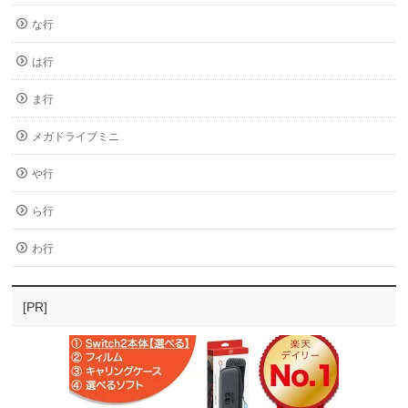
な行
は行
ま行
メガドライブミニ
や行
ら行
わ行
[PR]