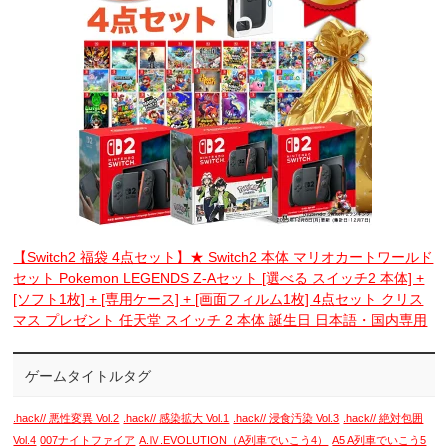
【Switch2 福袋 4点セット】★ Switch2 本体 マリオカートワールド
セット Pokemon LEGENDS Z-Aセット [選べる スイッチ2 本体] +
[ソフト1枚] + [専用ケース] + [画面フィルム1枚] 4点セット クリス
マス プレゼント 任天堂 スイッチ 2 本体 誕生日 日本語・国内専用
ゲームタイトルタグ
.hack// 悪性変異 Vol.2
.hack// 感染拡大 Vol.1
.hack// 浸食汚染 Vol.3
.hack// 絶対包囲
Vol.4
007ナイトファイア
A.Ⅳ.EVOLUTION（A列車でいこう4）
A5 A列車でいこう5