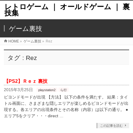
レトロゲーム ｜ オールドゲーム ｜ 裏
技集
ゲーム裏技
HOME
»
ゲーム裏技
»
Rez
タグ : Rez
【PS2】Ｒｅｚ 裏技
2015年3月25日
playstation2
ら行
ビヨンドモードが出現 【方法】 以下の条件を満たす。 結果：タイ
トル画面に、さまざまな隠しエリアが楽しめるビヨンドモードが出
現する。各エリアの出現条件とその名称（内容）は以下の通り。 ●
エリア5をクリア・・・direct …
この記事を読む