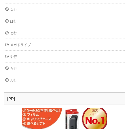
な行
は行
ま行
メガドライブミニ
や行
ら行
わ行
[PR]