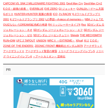
CAPCOM VS. SNK 2 MILLIONAIRE FIGHTING 2001
Devil May Cry
Devil May Cry2
E.O.E－崩壊の前夜－
EVERBLUE
EVE ZERO
GI ジョッキー
GUNばれ！ゲーム天国
Gポリス
HUNTER×HUNTER 龍脈の祭壇
ICO
J's RACIN'
K-1ワールドグランプリ
2001
K-1ワールドグランプリ 2002
Lの季節―A piece of memories―
NBA ジャム T.E.
QUIZなないろDREAMS虹色町の奇跡
R4 リッジレーサータイプ4
Rez
SDガンダム G
ジェネレーション・ネオ
SDガンダム ジージェネレーション・エフ
SDガンダム ジー
ジェネレーション・ゼロ
SDガンダム ジーセンチュリー
Shinobi
THE MECHSMITH
RUN=DIM
UFC 2 TAPOUT
UNiSON
WRCⅡ ～EXTREME～
XI[sai]
XIゴ
Z.O.E -
ZONE OF THE ENDERS-
ZEONIC FRONT 機動戦士ガンダム0079
アークザラッド
アークザラッドⅡ
アークザラッド聖霊の黄昏
Ｊリーグ ウイニングイレブン5
Ｊリー
グ ウイニングイレブン6
～アートカミオン～ 芸術伝
PR