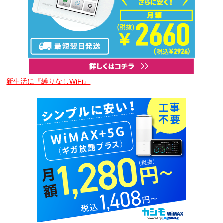
新生活に『縛りなしWiFi』