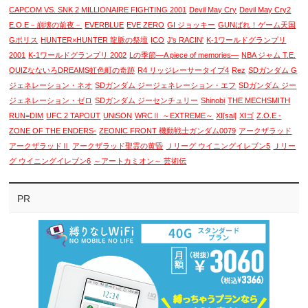
CAPCOM VS. SNK 2 MILLIONAIRE FIGHTING 2001
Devil May Cry
Devil May Cry2
E.O.E－崩壊の前夜－
EVERBLUE
EVE ZERO
GI ジョッキー
GUNばれ！ゲーム天国
Gポリス
HUNTER×HUNTER 龍脈の祭壇
ICO
J's RACIN'
K-1ワールドグランプリ
2001
K-1ワールドグランプリ 2002
Lの季節―A piece of memories―
NBA ジャム T.E.
QUIZなないろDREAMS虹色町の奇跡
R4 リッジレーサータイプ4
Rez
SDガンダム G
ジェネレーション・ネオ
SDガンダム ジージェネレーション・エフ
SDガンダム ジー
ジェネレーション・ゼロ
SDガンダム ジーセンチュリー
Shinobi
THE MECHSMITH
RUN=DIM
UFC 2 TAPOUT
UNiSON
WRCⅡ ～EXTREME～
XI[sai]
XIゴ
Z.O.E -
ZONE OF THE ENDERS-
ZEONIC FRONT 機動戦士ガンダム0079
アークザラッド
アークザラッドⅡ
アークザラッド聖霊の黄昏
Ｊリーグ ウイニングイレブン5
Ｊリー
グ ウイニングイレブン6
～アートカミオン～ 芸術伝
PR