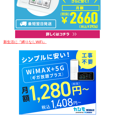
新生活に『縛りなしWiFi』