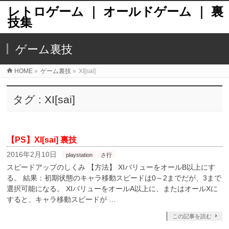
レトロゲーム ｜ オールドゲーム ｜ 裏
技集
ゲーム裏技
HOME
»
ゲーム裏技
»
XI[sai]
タグ : XI[sai]
【PS】XI[sai] 裏技
2016年2月10日
playstation
さ行
スピードアップのしくみ 【方法】 XIバリューをオールB以上にす
る。 結果：初期状態のキャラ移動スピードは0～2までだが、3まで
選択可能になる。 XIバリューをオールA以上に、またはオールXに
すると、キャラ移動スピードが …
この記事を読む