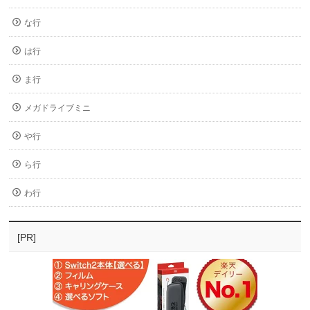
な行
は行
ま行
メガドライブミニ
や行
ら行
わ行
[PR]