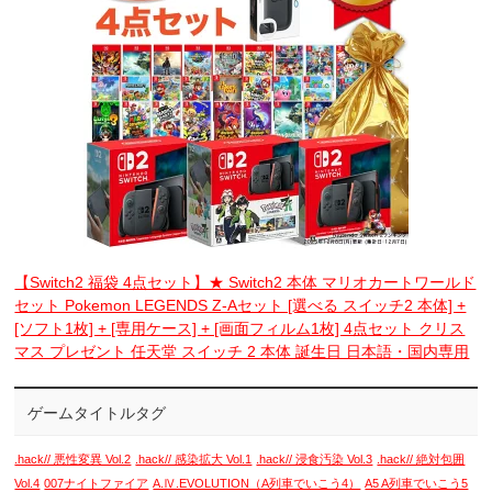
【Switch2 福袋 4点セット】★ Switch2 本体 マリオカートワールド
セット Pokemon LEGENDS Z-Aセット [選べる スイッチ2 本体] +
[ソフト1枚] + [専用ケース] + [画面フィルム1枚] 4点セット クリス
マス プレゼント 任天堂 スイッチ 2 本体 誕生日 日本語・国内専用
ゲームタイトルタグ
.hack// 悪性変異 Vol.2
.hack// 感染拡大 Vol.1
.hack// 浸食汚染 Vol.3
.hack// 絶対包囲
Vol.4
007ナイトファイア
A.Ⅳ.EVOLUTION（A列車でいこう4）
A5 A列車でいこう5