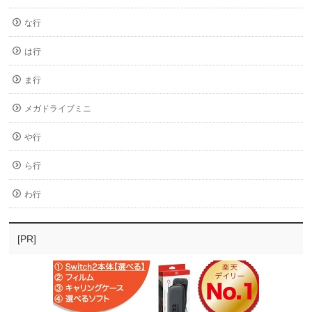
な行
は行
ま行
メガドライブミニ
や行
ら行
わ行
[PR]