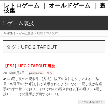
レトロゲーム ｜ オールドゲーム ｜ 裏
技集
ゲーム裏技
HOME
»
ゲーム裏技
»
UFC 2 TAPOUT
タグ : UFC 2 TAPOUT
【PS2】UFC 2 TAPOUT 裏技
2015年6月4日
playstation2
や行
4つの隠し技の出現条件 【方法】 以下の条件をクリアする。 結
果：各選手の持つ隠し技が表示されるようになる。 隠し技は各選
手4つずつ持っており、それぞれの出現条件は以下の通り。 ●隠し
技1・・・その選手が所属するUFCモ …
この記事を読む