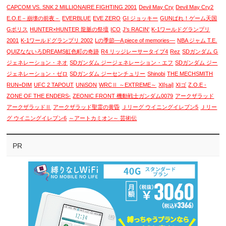
CAPCOM VS. SNK 2 MILLIONAIRE FIGHTING 2001
Devil May Cry
Devil May Cry2
E.O.E－崩壊の前夜－
EVERBLUE
EVE ZERO
GI ジョッキー
GUNばれ！ゲーム天国
Gポリス
HUNTER×HUNTER 龍脈の祭壇
ICO
J's RACIN'
K-1ワールドグランプリ
2001
K-1ワールドグランプリ 2002
Lの季節―A piece of memories―
NBA ジャム T.E.
QUIZなないろDREAMS虹色町の奇跡
R4 リッジレーサータイプ4
Rez
SDガンダム G
ジェネレーション・ネオ
SDガンダム ジージェネレーション・エフ
SDガンダム ジー
ジェネレーション・ゼロ
SDガンダム ジーセンチュリー
Shinobi
THE MECHSMITH
RUN=DIM
UFC 2 TAPOUT
UNiSON
WRCⅡ ～EXTREME～
XI[sai]
XIゴ
Z.O.E -
ZONE OF THE ENDERS-
ZEONIC FRONT 機動戦士ガンダム0079
アークザラッド
アークザラッドⅡ
アークザラッド聖霊の黄昏
Ｊリーグ ウイニングイレブン5
Ｊリー
グ ウイニングイレブン6
～アートカミオン～ 芸術伝
PR