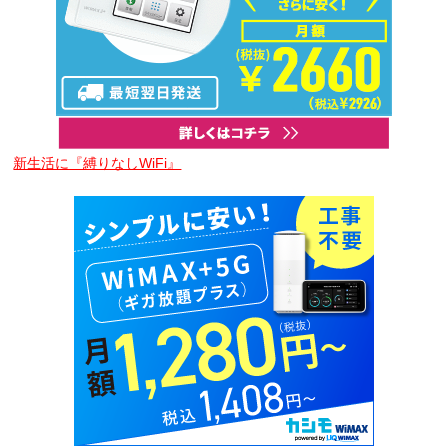
新生活に『縛りなしWiFi』