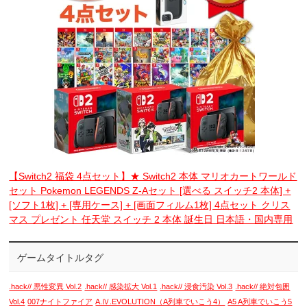
【Switch2 福袋 4点セット】★ Switch2 本体 マリオカートワールド
セット Pokemon LEGENDS Z-Aセット [選べる スイッチ2 本体] +
[ソフト1枚] + [専用ケース] + [画面フィルム1枚] 4点セット クリス
マス プレゼント 任天堂 スイッチ 2 本体 誕生日 日本語・国内専用
ゲームタイトルタグ
.hack// 悪性変異 Vol.2
.hack// 感染拡大 Vol.1
.hack// 浸食汚染 Vol.3
.hack// 絶対包囲
Vol.4
007ナイトファイア
A.Ⅳ.EVOLUTION（A列車でいこう4）
A5 A列車でいこう5