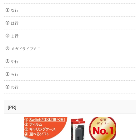
な行
は行
ま行
メガドライブミニ
や行
ら行
わ行
[PR]