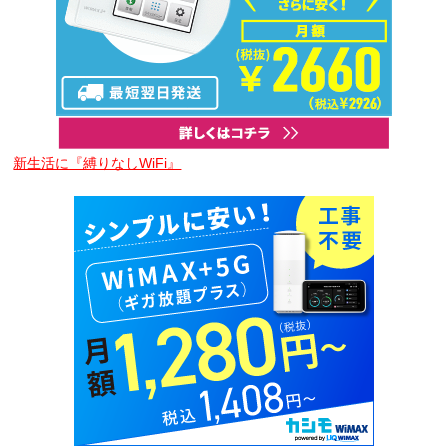
新生活に『縛りなしWiFi』