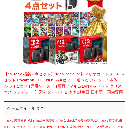
【Switch2 福袋 4点セット】★ Switch2 本体 マリオカートワールド
セット Pokemon LEGENDS Z-Aセット [選べる スイッチ2 本体] +
[ソフト1枚] + [専用ケース] + [画面フィルム1枚] 4点セット クリス
マス プレゼント 任天堂 スイッチ 2 本体 誕生日 日本語・国内専用
ゲームタイトルタグ
.hack// 悪性変異 Vol.2
.hack// 感染拡大 Vol.1
.hack// 浸食汚染 Vol.3
.hack// 絶対包囲
Vol.4
007ナイトファイア
A.Ⅳ.EVOLUTION（A列車でいこう4）
A5 A列車でいこう5