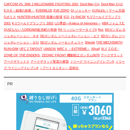
CAPCOM VS. SNK 2 MILLIONAIRE FIGHTING 2001
Devil May Cry
Devil May Cry2
E.O.E－崩壊の前夜－
EVERBLUE
EVE ZERO
GI ジョッキー
GUNばれ！ゲーム天国
Gポリス
HUNTER×HUNTER 龍脈の祭壇
ICO
J's RACIN'
K-1ワールドグランプリ
2001
K-1ワールドグランプリ 2002
Lの季節―A piece of memories―
NBA ジャム T.E.
QUIZなないろDREAMS虹色町の奇跡
R4 リッジレーサータイプ4
Rez
SDガンダム G
ジェネレーション・ネオ
SDガンダム ジージェネレーション・エフ
SDガンダム ジー
ジェネレーション・ゼロ
SDガンダム ジーセンチュリー
Shinobi
THE MECHSMITH
RUN=DIM
UFC 2 TAPOUT
UNiSON
WRCⅡ ～EXTREME～
XI[sai]
XIゴ
Z.O.E -
ZONE OF THE ENDERS-
ZEONIC FRONT 機動戦士ガンダム0079
アークザラッド
アークザラッドⅡ
アークザラッド聖霊の黄昏
Ｊリーグ ウイニングイレブン5
Ｊリー
グ ウイニングイレブン6
～アートカミオン～ 芸術伝
PR