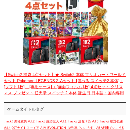
【Switch2 福袋 4点セット】★ Switch2 本体 マリオカートワールド
セット Pokemon LEGENDS Z-Aセット [選べる スイッチ2 本体] +
[ソフト1枚] + [専用ケース] + [画面フィルム1枚] 4点セット クリス
マス プレゼント 任天堂 スイッチ 2 本体 誕生日 日本語・国内専用
ゲームタイトルタグ
.hack// 悪性変異 Vol.2
.hack// 感染拡大 Vol.1
.hack// 浸食汚染 Vol.3
.hack// 絶対包囲
Vol.4
007ナイトファイア
A.Ⅳ.EVOLUTION（A列車でいこう4）
A5 A列車でいこう5