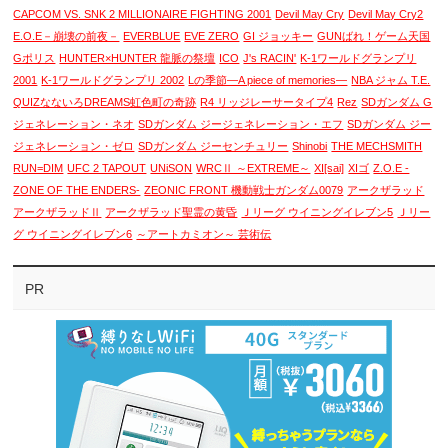
CAPCOM VS. SNK 2 MILLIONAIRE FIGHTING 2001
Devil May Cry
Devil May Cry2
E.O.E－崩壊の前夜－
EVERBLUE
EVE ZERO
GI ジョッキー
GUNばれ！ゲーム天国
Gポリス
HUNTER×HUNTER 龍脈の祭壇
ICO
J's RACIN'
K-1ワールドグランプリ
2001
K-1ワールドグランプリ 2002
Lの季節―A piece of memories―
NBA ジャム T.E.
QUIZなないろDREAMS虹色町の奇跡
R4 リッジレーサータイプ4
Rez
SDガンダム G
ジェネレーション・ネオ
SDガンダム ジージェネレーション・エフ
SDガンダム ジー
ジェネレーション・ゼロ
SDガンダム ジーセンチュリー
Shinobi
THE MECHSMITH
RUN=DIM
UFC 2 TAPOUT
UNiSON
WRCⅡ ～EXTREME～
XI[sai]
XIゴ
Z.O.E -
ZONE OF THE ENDERS-
ZEONIC FRONT 機動戦士ガンダム0079
アークザラッド
アークザラッドⅡ
アークザラッド聖霊の黄昏
Ｊリーグ ウイニングイレブン5
Ｊリー
グ ウイニングイレブン6
～アートカミオン～ 芸術伝
PR