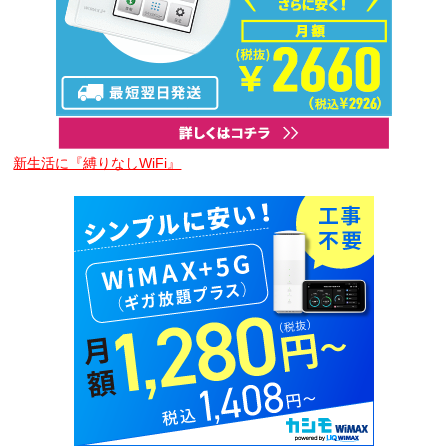
新生活に『縛りなしWiFi』