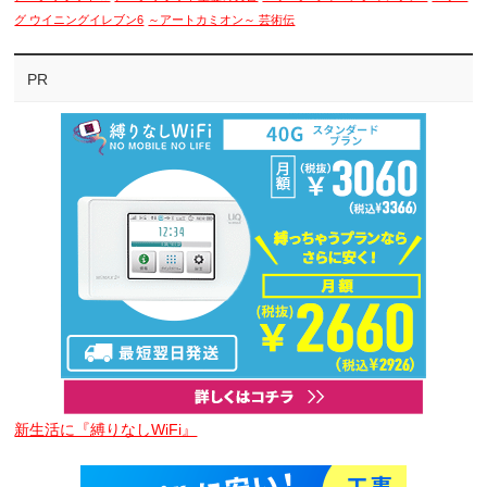
グ ウイニングイレブン6
～アートカミオン～ 芸術伝
PR
新生活に『縛りなしWiFi』