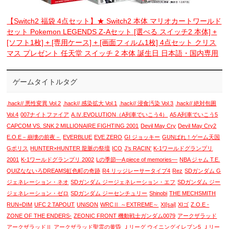
【Switch2 福袋 4点セット】★ Switch2 本体 マリオカートワールド
セット Pokemon LEGENDS Z-Aセット [選べる スイッチ2 本体] +
[ソフト1枚] + [専用ケース] + [画面フィルム1枚] 4点セット クリス
マス プレゼント 任天堂 スイッチ 2 本体 誕生日 日本語・国内専用
ゲームタイトルタグ
.hack// 悪性変異 Vol.2
.hack// 感染拡大 Vol.1
.hack// 浸食汚染 Vol.3
.hack// 絶対包囲
Vol.4
007ナイトファイア
A.Ⅳ.EVOLUTION（A列車でいこう4）
A5 A列車でいこう5
CAPCOM VS. SNK 2 MILLIONAIRE FIGHTING 2001
Devil May Cry
Devil May Cry2
E.O.E－崩壊の前夜－
EVERBLUE
EVE ZERO
GI ジョッキー
GUNばれ！ゲーム天国
Gポリス
HUNTER×HUNTER 龍脈の祭壇
ICO
J's RACIN'
K-1ワールドグランプリ
2001
K-1ワールドグランプリ 2002
Lの季節―A piece of memories―
NBA ジャム T.E.
QUIZなないろDREAMS虹色町の奇跡
R4 リッジレーサータイプ4
Rez
SDガンダム G
ジェネレーション・ネオ
SDガンダム ジージェネレーション・エフ
SDガンダム ジー
ジェネレーション・ゼロ
SDガンダム ジーセンチュリー
Shinobi
THE MECHSMITH
RUN=DIM
UFC 2 TAPOUT
UNiSON
WRCⅡ ～EXTREME～
XI[sai]
XIゴ
Z.O.E -
ZONE OF THE ENDERS-
ZEONIC FRONT 機動戦士ガンダム0079
アークザラッド
アークザラッドⅡ
アークザラッド聖霊の黄昏
Ｊリーグ ウイニングイレブン5
Ｊリー