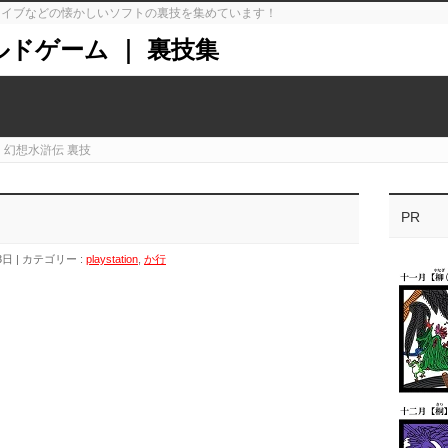
ガドライブなどの懐かしいソフトの裏技を集めています！
ルドゲーム ｜ 裏技集
】幻想水滸伝 裏技
PR
3日
カテゴリー :
playstation
,
か行