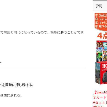
。
[PR]
。
率で前回と同じになっているので、簡単に勝つことができ
ト
ートを同時に押し続ける。
【Switc
ゴ画面に戻れる。
オカートワ
Aセット 