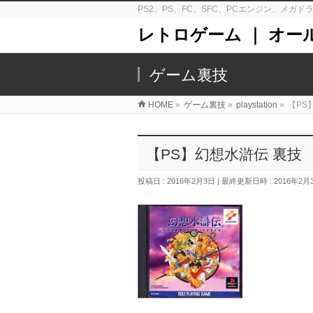
PS2、PS、FC、SFC、PCエンジン、メ
レトロゲーム ｜ オー
ゲーム裏技
HOME
»
ゲーム裏技
»
playstation
»
【PS
【PS】幻想水滸伝 裏技
投稿日 : 2016年2月3日
最終更新日時 : 2016年2月