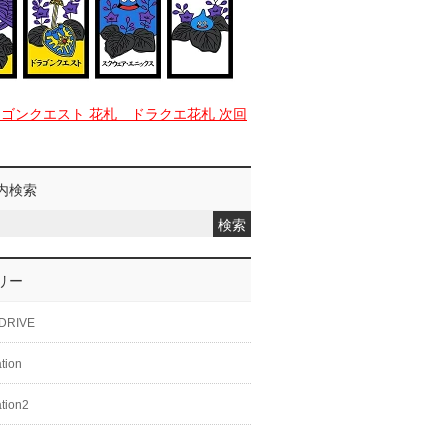
ラゴンクエスト 花札 ドラクエ花札 次回
内検索
リー
DRIVE
ation
ation2