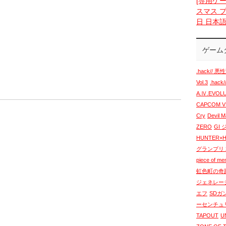
[専用ケー
スマス プ
日 日本
ゲーム
.hack// 悪性
Vol.3
.hack
A.Ⅳ.EVO
CAPCOM VS
Cry
Devil 
ZERO
GI
HUNTER×
グランプリ 2
piece of m
虹色町の奇
ジェネレー
エフ
SDガ
ーセンチュ
TAPOUT
U