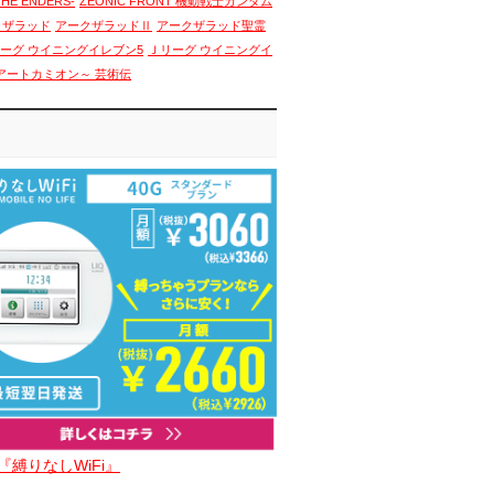
THE ENDERS-
ZEONIC FRONT 機動戦士ガンダム
クザラッド
アークザラッドⅡ
アークザラッド聖霊
ーグ ウイニングイレブン5
Ｊリーグ ウイニングイ
アートカミオン～ 芸術伝
『縛りなしWiFi』