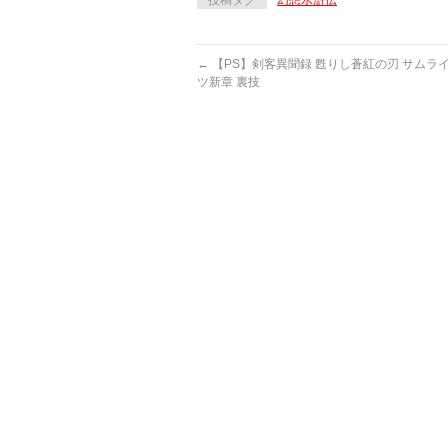
投稿タグ
幻想水滸伝
←
【PS】剣客異聞録 甦りし蒼紅の刃 サムラ
ツ新章 裏技