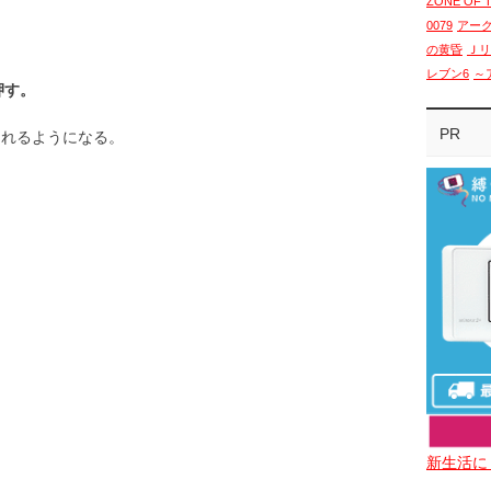
ZONE OF 
0079
アー
の黄昏
Ｊリ
レブン6
～
押す。
PR
られるようになる。
新生活に