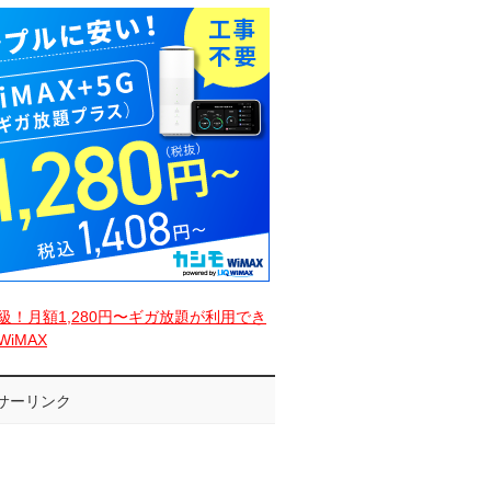
級！月額1,280円〜ギガ放題が利用でき
iMAX
サーリンク