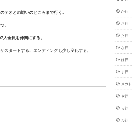
か行
盤のテオとの戦いのところまで行く。
さ行
勝つ。
た行
07人全員を仲間にする。
な行
トがスタートする。エンディングも少し変化する。
は行
ま行
メガド
や行
ら行
わ行