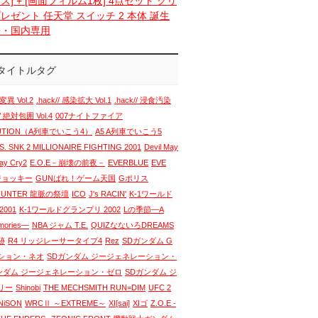
ス] + [画面フィルム1枚] 4点セット クリ
レゼント 任天堂 スイッチ 2 本体 誕生
語・国内専用
タイトルタグ
変異 Vol.2
.hack// 感染拡大 Vol.1
.hack// 浸食汚染
// 絶対包囲 Vol.4
007ナイトファイア
LUTION（A列車でいこう4）
A5 A列車でいこう5
. SNK 2 MILLIONAIRE FIGHTING 2001
Devil May
May Cry2
E.O.E－崩壊の前夜－
EVERBLUE
EVE
 ジョッキー
GUNばれ！ゲーム天国
Gポリス
HUNTER 龍脈の祭壇
ICO
J's RACIN'
K-1ワールド
001
K-1ワールドグランプリ 2002
Lの季節―A
emories―
NBA ジャム T.E.
QUIZなないろDREAMS
跡
R4 リッジレーサータイプ4
Rez
SDガンダム G
ション・ネオ
SDガンダム ジージェネレーション・
ンダム ジージェネレーション・ゼロ
SDガンダム ジ
リー
Shinobi
THE MECHSMITH RUN=DIM
UFC 2
NiSON
WRCⅡ ～EXTREME～
XI[sai]
XIゴ
Z.O.E -