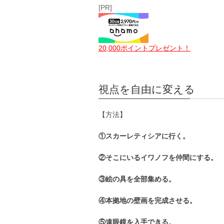
[PR]
20,000ポイントプレゼント！
視点を自由に変える
【方法】
①スカーレティシアに行く。
②そこにいるイワノフを仲間にする。
③絵の具を全部集める。
④本拠地の壁画を完成させる。
⑤遠眼鏡を入手できる。