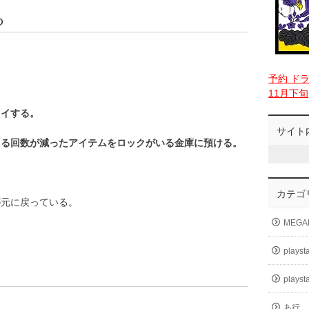
る
予約 ド
。
11月下旬
レイする。
サイト
きる回数が減ったアイテムをロックがいる金庫に預ける。
カテゴ
が元に戻っている。
MEGA
playst
playst
あ行