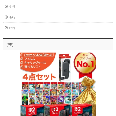
や行
ら行
わ行
[PR]