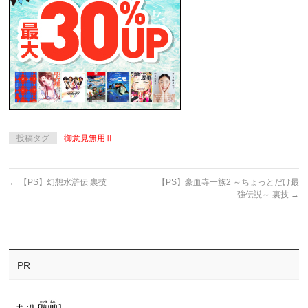
投稿タグ
御意見無用Ⅱ
←
【PS】幻想水滸伝 裏技
【PS】豪血寺一族2 ～ちょっとだけ最
強伝説～ 裏技
→
PR