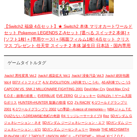
【Switch2 福袋 4点セット】★ Switch2 本体 マリオカートワールド
セット Pokemon LEGENDS Z-Aセット [選べる スイッチ2 本体] +
[ソフト1枚] + [専用ケース] + [画面フィルム1枚] 4点セット クリス
マス プレゼント 任天堂 スイッチ 2 本体 誕生日 日本語・国内専用
ゲームタイトルタグ
.hack// 悪性変異 Vol.2
.hack// 感染拡大 Vol.1
.hack// 浸食汚染 Vol.3
.hack// 絶対包囲
Vol.4
007ナイトファイア
A.Ⅳ.EVOLUTION（A列車でいこう4）
A5 A列車でいこう5
CAPCOM VS. SNK 2 MILLIONAIRE FIGHTING 2001
Devil May Cry
Devil May Cry2
E.O.E－崩壊の前夜－
EVERBLUE
EVE ZERO
GI ジョッキー
GUNばれ！ゲーム天国
Gポリス
HUNTER×HUNTER 龍脈の祭壇
ICO
J's RACIN'
K-1ワールドグランプリ
2001
K-1ワールドグランプリ 2002
Lの季節―A piece of memories―
NBA ジャム T.E.
QUIZなないろDREAMS虹色町の奇跡
R4 リッジレーサータイプ4
Rez
SDガンダム G
ジェネレーション・ネオ
SDガンダム ジージェネレーション・エフ
SDガンダム ジー
ジェネレーション・ゼロ
SDガンダム ジーセンチュリー
Shinobi
THE MECHSMITH
RUN=DIM
UFC 2 TAPOUT
UNiSON
WRCⅡ ～EXTREME～
XI[sai]
XIゴ
Z.O.E -