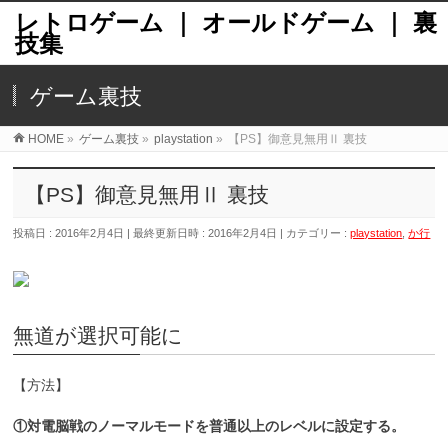
レトロゲーム ｜ オールドゲーム ｜ 裏
技集
ゲーム裏技
HOME
»
ゲーム裏技
»
playstation
»
【PS】御意見無用Ⅱ 裏技
【PS】御意見無用Ⅱ 裏技
投稿日 : 2016年2月4日
最終更新日時 : 2016年2月4日
カテゴリー :
playstation
,
か行
無道が選択可能に
【方法】
①対電脳戦のノーマルモードを普通以上のレベルに設定する。