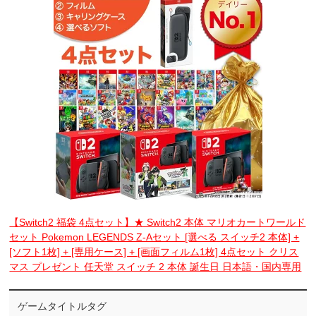
【Switch2 福袋 4点セット】★ Switch2 本体 マリオカートワールド
セット Pokemon LEGENDS Z-Aセット [選べる スイッチ2 本体] +
[ソフト1枚] + [専用ケース] + [画面フィルム1枚] 4点セット クリス
マス プレゼント 任天堂 スイッチ 2 本体 誕生日 日本語・国内専用
ゲームタイトルタグ