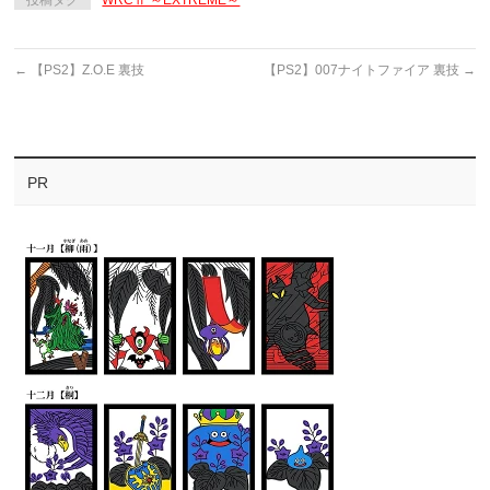
投稿タグ
WRCⅡ ～EXTREME～
←
【PS2】Z.O.E 裏技
【PS2】007ナイトファイア 裏技
→
PR