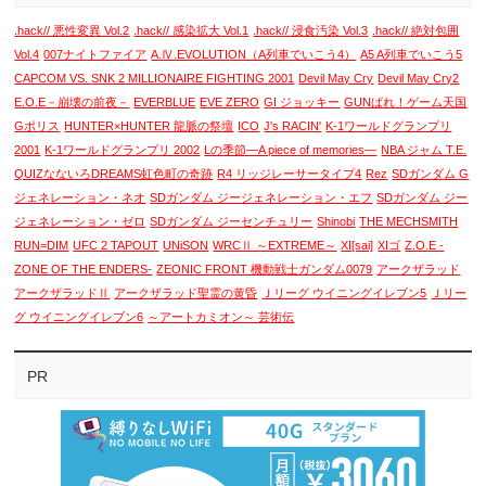
.hack// 悪性変異 Vol.2
.hack// 感染拡大 Vol.1
.hack// 浸食汚染 Vol.3
.hack// 絶対包囲
Vol.4
007ナイトファイア
A.Ⅳ.EVOLUTION（A列車でいこう4）
A5 A列車でいこう5
CAPCOM VS. SNK 2 MILLIONAIRE FIGHTING 2001
Devil May Cry
Devil May Cry2
E.O.E－崩壊の前夜－
EVERBLUE
EVE ZERO
GI ジョッキー
GUNばれ！ゲーム天国
Gポリス
HUNTER×HUNTER 龍脈の祭壇
ICO
J's RACIN'
K-1ワールドグランプリ
2001
K-1ワールドグランプリ 2002
Lの季節―A piece of memories―
NBA ジャム T.E.
QUIZなないろDREAMS虹色町の奇跡
R4 リッジレーサータイプ4
Rez
SDガンダム G
ジェネレーション・ネオ
SDガンダム ジージェネレーション・エフ
SDガンダム ジー
ジェネレーション・ゼロ
SDガンダム ジーセンチュリー
Shinobi
THE MECHSMITH
RUN=DIM
UFC 2 TAPOUT
UNiSON
WRCⅡ ～EXTREME～
XI[sai]
XIゴ
Z.O.E -
ZONE OF THE ENDERS-
ZEONIC FRONT 機動戦士ガンダム0079
アークザラッド
アークザラッドⅡ
アークザラッド聖霊の黄昏
Ｊリーグ ウイニングイレブン5
Ｊリー
グ ウイニングイレブン6
～アートカミオン～ 芸術伝
PR