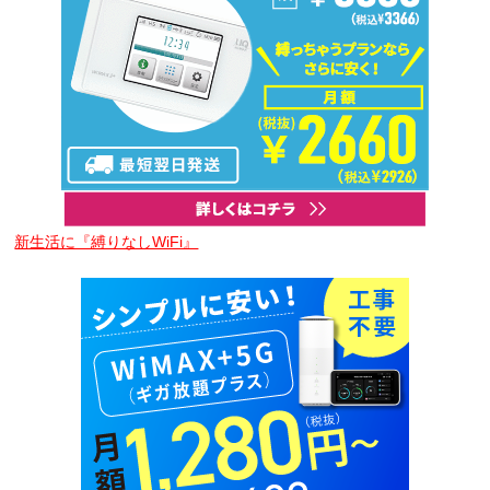
新生活に『縛りなしWiFi』