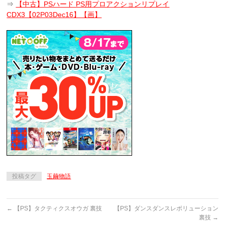
⇒
【中古】PSハード PS用プロアクションリプレイ
CDX3【02P03Dec16】【画】
投稿タグ
玉繭物語
←
【PS】タクティクスオウガ 裏技
【PS】ダンスダンスレボリューション
裏技
→