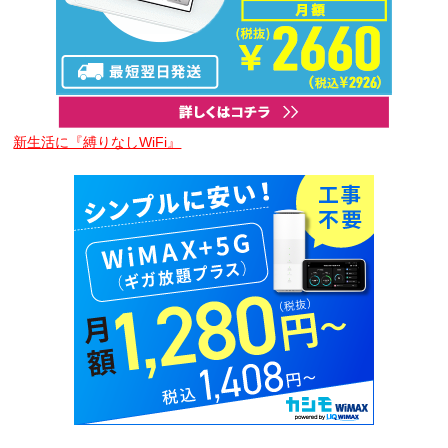
新生活に『縛りなしWiFi』