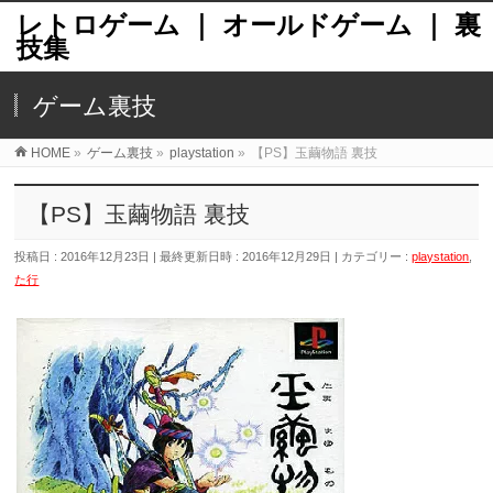
レトロゲーム ｜ オールドゲーム ｜ 裏
技集
ゲーム裏技
HOME
»
ゲーム裏技
»
playstation
»
【PS】玉繭物語 裏技
【PS】玉繭物語 裏技
投稿日 : 2016年12月23日
最終更新日時 : 2016年12月29日
カテゴリー :
playstation
,
た行