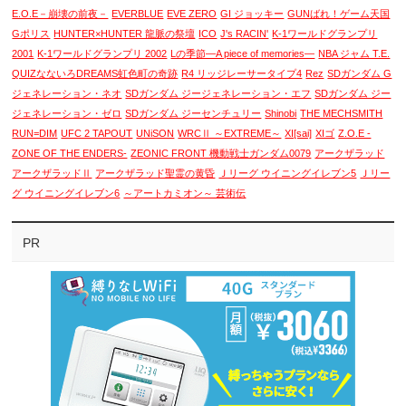
E.O.E－崩壊の前夜－
EVERBLUE
EVE ZERO
GI ジョッキー
GUNばれ！ゲーム天国
Gポリス
HUNTER×HUNTER 龍脈の祭壇
ICO
J's RACIN'
K-1ワールドグランプリ
2001
K-1ワールドグランプリ 2002
Lの季節―A piece of memories―
NBA ジャム T.E.
QUIZなないろDREAMS虹色町の奇跡
R4 リッジレーサータイプ4
Rez
SDガンダム G
ジェネレーション・ネオ
SDガンダム ジージェネレーション・エフ
SDガンダム ジー
ジェネレーション・ゼロ
SDガンダム ジーセンチュリー
Shinobi
THE MECHSMITH
RUN=DIM
UFC 2 TAPOUT
UNiSON
WRCⅡ ～EXTREME～
XI[sai]
XIゴ
Z.O.E -
ZONE OF THE ENDERS-
ZEONIC FRONT 機動戦士ガンダム0079
アークザラッド
アークザラッドⅡ
アークザラッド聖霊の黄昏
Ｊリーグ ウイニングイレブン5
Ｊリー
グ ウイニングイレブン6
～アートカミオン～ 芸術伝
PR