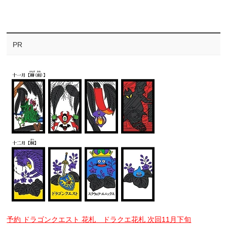
PR
予約 ドラゴンクエスト 花札 ドラクエ花札 次回11月下旬