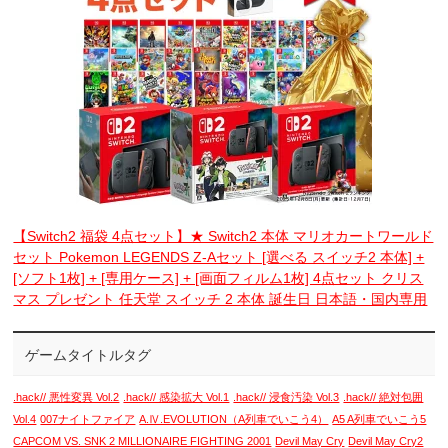
【Switch2 福袋 4点セット】★ Switch2 本体 マリオカートワールド
セット Pokemon LEGENDS Z-Aセット [選べる スイッチ2 本体] +
[ソフト1枚] + [専用ケース] + [画面フィルム1枚] 4点セット クリス
マス プレゼント 任天堂 スイッチ 2 本体 誕生日 日本語・国内専用
ゲームタイトルタグ
.hack// 悪性変異 Vol.2
.hack// 感染拡大 Vol.1
.hack// 浸食汚染 Vol.3
.hack// 絶対包囲
Vol.4
007ナイトファイア
A.Ⅳ.EVOLUTION（A列車でいこう4）
A5 A列車でいこう5
CAPCOM VS. SNK 2 MILLIONAIRE FIGHTING 2001
Devil May Cry
Devil May Cry2