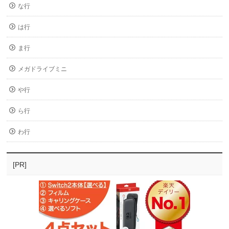
な行
は行
ま行
メガドライブミニ
や行
ら行
わ行
[PR]