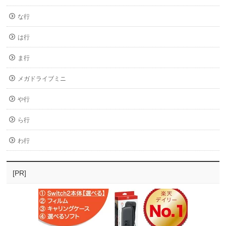
な行
は行
ま行
メガドライブミニ
や行
ら行
わ行
[PR]