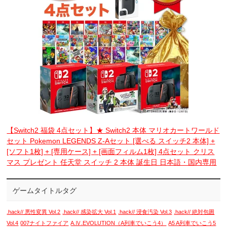
【Switch2 福袋 4点セット】★ Switch2 本体 マリオカートワールド
セット Pokemon LEGENDS Z-Aセット [選べる スイッチ2 本体] +
[ソフト1枚] + [専用ケース] + [画面フィルム1枚] 4点セット クリス
マス プレゼント 任天堂 スイッチ 2 本体 誕生日 日本語・国内専用
ゲームタイトルタグ
.hack// 悪性変異 Vol.2
.hack// 感染拡大 Vol.1
.hack// 浸食汚染 Vol.3
.hack// 絶対包囲
Vol.4
007ナイトファイア
A.Ⅳ.EVOLUTION（A列車でいこう4）
A5 A列車でいこう5