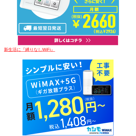
新生活に『縛りなしWiFi』