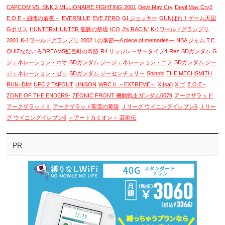
CAPCOM VS. SNK 2 MILLIONAIRE FIGHTING 2001
Devil May Cry
Devil May Cry2
E.O.E－崩壊の前夜－
EVERBLUE
EVE ZERO
GI ジョッキー
GUNばれ！ゲーム天国
Gポリス
HUNTER×HUNTER 龍脈の祭壇
ICO
J's RACIN'
K-1ワールドグランプリ
2001
K-1ワールドグランプリ 2002
Lの季節―A piece of memories―
NBA ジャム T.E.
QUIZなないろDREAMS虹色町の奇跡
R4 リッジレーサータイプ4
Rez
SDガンダム G
ジェネレーション・ネオ
SDガンダム ジージェネレーション・エフ
SDガンダム ジー
ジェネレーション・ゼロ
SDガンダム ジーセンチュリー
Shinobi
THE MECHSMITH
RUN=DIM
UFC 2 TAPOUT
UNiSON
WRCⅡ ～EXTREME～
XI[sai]
XIゴ
Z.O.E -
ZONE OF THE ENDERS-
ZEONIC FRONT 機動戦士ガンダム0079
アークザラッド
アークザラッドⅡ
アークザラッド聖霊の黄昏
Ｊリーグ ウイニングイレブン5
Ｊリー
グ ウイニングイレブン6
～アートカミオン～ 芸術伝
PR