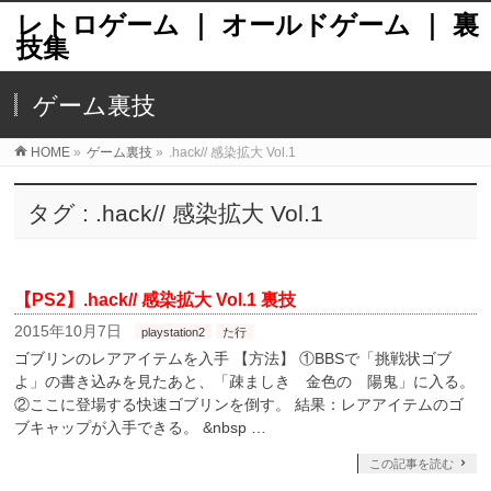
レトロゲーム ｜ オールドゲーム ｜ 裏
技集
ゲーム裏技
HOME
»
ゲーム裏技
»
.hack// 感染拡大 Vol.1
タグ : .hack// 感染拡大 Vol.1
【PS2】.hack// 感染拡大 Vol.1 裏技
2015年10月7日
playstation2
た行
ゴブリンのレアアイテムを入手 【方法】 ①BBSで「挑戦状ゴブ
よ」の書き込みを見たあと、「疎ましき 金色の 陽鬼」に入る。
②ここに登場する快速ゴブリンを倒す。 結果：レアアイテムのゴ
ブキャップが入手できる。 &nbsp …
この記事を読む