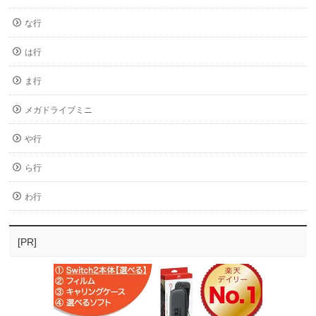
な行
は行
ま行
メガドライブミニ
や行
ら行
わ行
[PR]