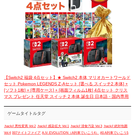
【Switch2 福袋 4点セット】★ Switch2 本体 マリオカートワールド
セット Pokemon LEGENDS Z-Aセット [選べる スイッチ2 本体] +
[ソフト1枚] + [専用ケース] + [画面フィルム1枚] 4点セット クリス
マス プレゼント 任天堂 スイッチ 2 本体 誕生日 日本語・国内専用
ゲームタイトルタグ
.hack// 悪性変異 Vol.2
.hack// 感染拡大 Vol.1
.hack// 浸食汚染 Vol.3
.hack// 絶対包囲
Vol.4
007ナイトファイア
A.Ⅳ.EVOLUTION（A列車でいこう4）
A5 A列車でいこう5