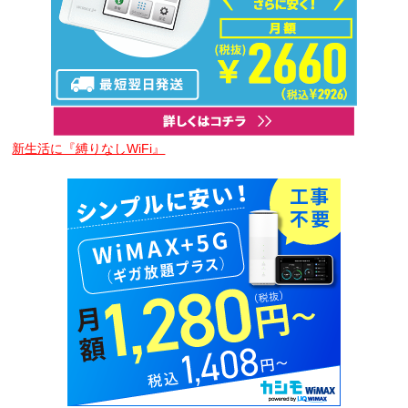
新生活に『縛りなしWiFi』