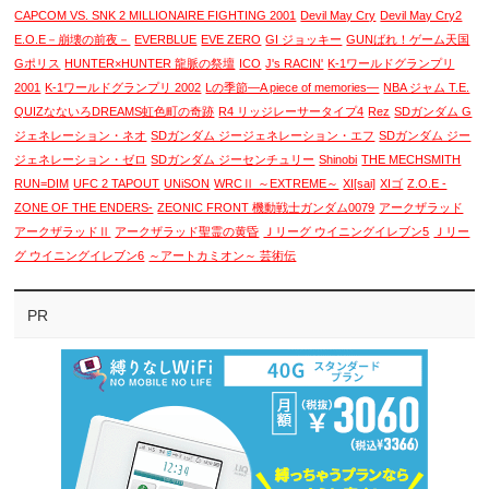
CAPCOM VS. SNK 2 MILLIONAIRE FIGHTING 2001
Devil May Cry
Devil May Cry2
E.O.E－崩壊の前夜－
EVERBLUE
EVE ZERO
GI ジョッキー
GUNばれ！ゲーム天国
Gポリス
HUNTER×HUNTER 龍脈の祭壇
ICO
J's RACIN'
K-1ワールドグランプリ
2001
K-1ワールドグランプリ 2002
Lの季節―A piece of memories―
NBA ジャム T.E.
QUIZなないろDREAMS虹色町の奇跡
R4 リッジレーサータイプ4
Rez
SDガンダム G
ジェネレーション・ネオ
SDガンダム ジージェネレーション・エフ
SDガンダム ジー
ジェネレーション・ゼロ
SDガンダム ジーセンチュリー
Shinobi
THE MECHSMITH
RUN=DIM
UFC 2 TAPOUT
UNiSON
WRCⅡ ～EXTREME～
XI[sai]
XIゴ
Z.O.E -
ZONE OF THE ENDERS-
ZEONIC FRONT 機動戦士ガンダム0079
アークザラッド
アークザラッドⅡ
アークザラッド聖霊の黄昏
Ｊリーグ ウイニングイレブン5
Ｊリー
グ ウイニングイレブン6
～アートカミオン～ 芸術伝
PR