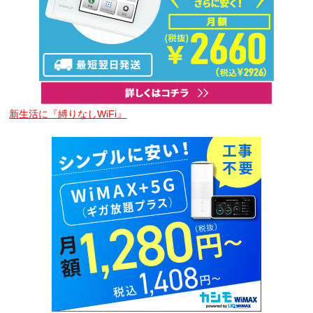
新生活に『縛りなしWiFi』