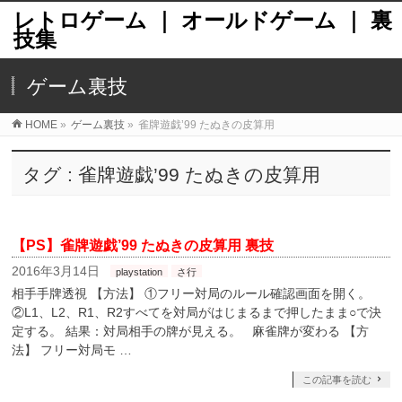
レトロゲーム ｜ オールドゲーム ｜ 裏
技集
ゲーム裏技
HOME
»
ゲーム裏技
»
雀牌遊戯’99 たぬきの皮算用
タグ : 雀牌遊戯’99 たぬきの皮算用
【PS】雀牌遊戯’99 たぬきの皮算用 裏技
2016年3月14日
playstation
さ行
相手手牌透視 【方法】 ①フリー対局のルール確認画面を開く。
②L1、L2、R1、R2すべてを対局がはじまるまで押したまま○で決
定する。 結果：対局相手の牌が見える。 麻雀牌が変わる 【方
法】 フリー対局モ …
この記事を読む