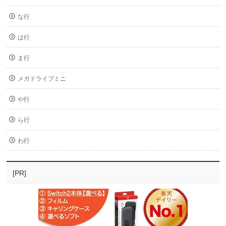
な行
は行
ま行
メガドライブミニ
や行
ら行
わ行
[PR]