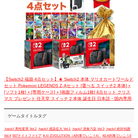
【Switch2 福袋 4点セット】★ Switch2 本体 マリオカートワールド
セット Pokemon LEGENDS Z-Aセット [選べる スイッチ2 本体] +
[ソフト1枚] + [専用ケース] + [画面フィルム1枚] 4点セット クリス
マス プレゼント 任天堂 スイッチ 2 本体 誕生日 日本語・国内専用
ゲームタイトルタグ
.hack// 悪性変異 Vol.2
.hack// 感染拡大 Vol.1
.hack// 浸食汚染 Vol.3
.hack// 絶対包囲
Vol.4
007ナイトファイア
A.Ⅳ.EVOLUTION（A列車でいこう4）
A5 A列車でいこう5