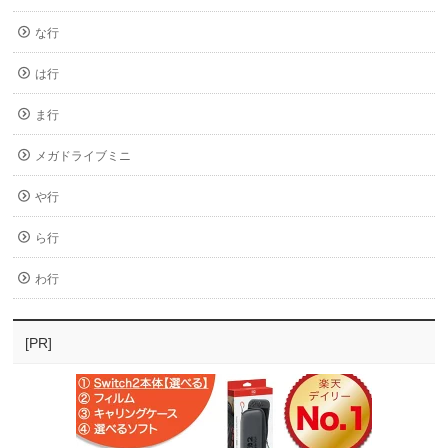
な行
は行
ま行
メガドライブミニ
や行
ら行
わ行
[PR]