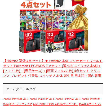
【Switch2 福袋 4点セット】★ Switch2 本体 マリオカートワールド
セット Pokemon LEGENDS Z-Aセット [選べる スイッチ2 本体] +
[ソフト1枚] + [専用ケース] + [画面フィルム1枚] 4点セット クリス
マス プレゼント 任天堂 スイッチ 2 本体 誕生日 日本語・国内専用
ゲームタイトルタグ
.hack// 悪性変異 Vol.2
.hack// 感染拡大 Vol.1
.hack// 浸食汚染 Vol.3
.hack// 絶対包囲
Vol.4
007ナイトファイア
A.Ⅳ.EVOLUTION（A列車でいこう4）
A5 A列車でいこう5