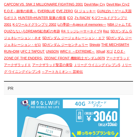
CAPCOM VS. SNK 2 MILLIONAIRE FIGHTING 2001
Devil May Cry
Devil May Cry2
E.O.E－崩壊の前夜－
EVERBLUE
EVE ZERO
GI ジョッキー
GUNばれ！ゲーム天国
Gポリス
HUNTER×HUNTER 龍脈の祭壇
ICO
J's RACIN'
K-1ワールドグランプリ
2001
K-1ワールドグランプリ 2002
Lの季節―A piece of memories―
NBA ジャム T.E.
QUIZなないろDREAMS虹色町の奇跡
R4 リッジレーサータイプ4
Rez
SDガンダム G
ジェネレーション・ネオ
SDガンダム ジージェネレーション・エフ
SDガンダム ジー
ジェネレーション・ゼロ
SDガンダム ジーセンチュリー
Shinobi
THE MECHSMITH
RUN=DIM
UFC 2 TAPOUT
UNiSON
WRCⅡ ～EXTREME～
XI[sai]
XIゴ
Z.O.E -
ZONE OF THE ENDERS-
ZEONIC FRONT 機動戦士ガンダム0079
アークザラッド
アークザラッドⅡ
アークザラッド聖霊の黄昏
Ｊリーグ ウイニングイレブン5
Ｊリー
グ ウイニングイレブン6
～アートカミオン～ 芸術伝
PR