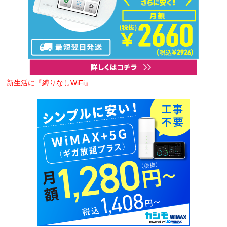
新生活に『縛りなしWiFi』