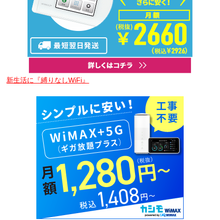
新生活に『縛りなしWiFi』