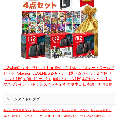
【Switch2 福袋 4点セット】★ Switch2 本体 マリオカートワールド
セット Pokemon LEGENDS Z-Aセット [選べる スイッチ2 本体] +
[ソフト1枚] + [専用ケース] + [画面フィルム1枚] 4点セット クリス
マス プレゼント 任天堂 スイッチ 2 本体 誕生日 日本語・国内専用
ゲームタイトルタグ
.hack// 悪性変異 Vol.2
.hack// 感染拡大 Vol.1
.hack// 浸食汚染 Vol.3
.hack// 絶対包囲
Vol.4
007ナイトファイア
A.Ⅳ.EVOLUTION（A列車でいこう4）
A5 A列車でいこう5