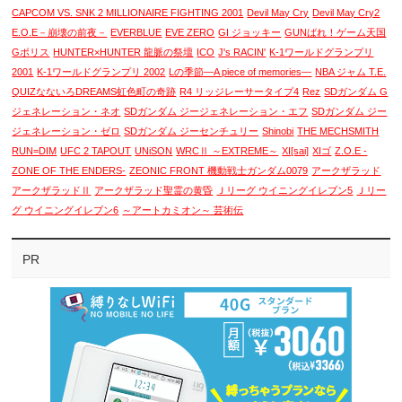
CAPCOM VS. SNK 2 MILLIONAIRE FIGHTING 2001
Devil May Cry
Devil May Cry2
E.O.E－崩壊の前夜－
EVERBLUE
EVE ZERO
GI ジョッキー
GUNばれ！ゲーム天国
Gポリス
HUNTER×HUNTER 龍脈の祭壇
ICO
J's RACIN'
K-1ワールドグランプリ
2001
K-1ワールドグランプリ 2002
Lの季節―A piece of memories―
NBA ジャム T.E.
QUIZなないろDREAMS虹色町の奇跡
R4 リッジレーサータイプ4
Rez
SDガンダム G
ジェネレーション・ネオ
SDガンダム ジージェネレーション・エフ
SDガンダム ジー
ジェネレーション・ゼロ
SDガンダム ジーセンチュリー
Shinobi
THE MECHSMITH
RUN=DIM
UFC 2 TAPOUT
UNiSON
WRCⅡ ～EXTREME～
XI[sai]
XIゴ
Z.O.E -
ZONE OF THE ENDERS-
ZEONIC FRONT 機動戦士ガンダム0079
アークザラッド
アークザラッドⅡ
アークザラッド聖霊の黄昏
Ｊリーグ ウイニングイレブン5
Ｊリー
グ ウイニングイレブン6
～アートカミオン～ 芸術伝
PR