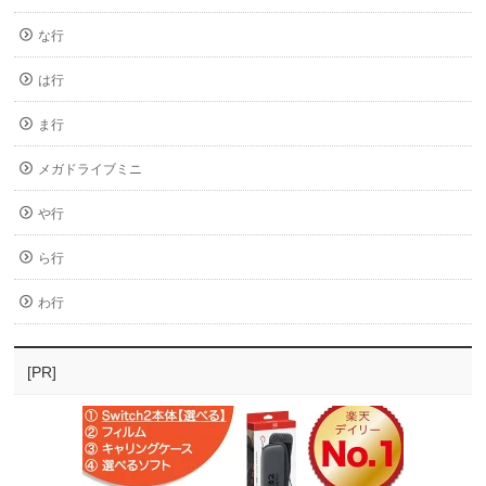
な行
は行
ま行
メガドライブミニ
や行
ら行
わ行
[PR]