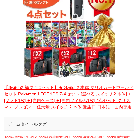
【Switch2 福袋 4点セット】★ Switch2 本体 マリオカートワールド
セット Pokemon LEGENDS Z-Aセット [選べる スイッチ2 本体] +
[ソフト1枚] + [専用ケース] + [画面フィルム1枚] 4点セット クリス
マス プレゼント 任天堂 スイッチ 2 本体 誕生日 日本語・国内専用
ゲームタイトルタグ
.hack// 悪性変異 Vol.2
.hack// 感染拡大 Vol.1
.hack// 浸食汚染 Vol.3
.hack// 絶対包囲