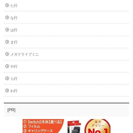
た行
な行
は行
ま行
メガドライブミニ
や行
ら行
わ行
[PR]