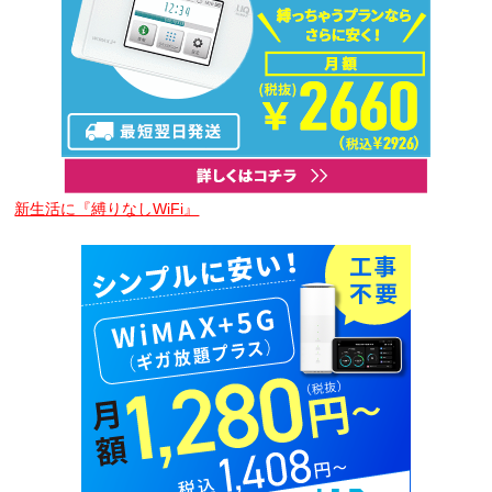
新生活に『縛りなしWiFi』