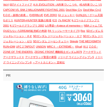
Vol.4
007ナイトファイア
A.Ⅳ.EVOLUTION（A列車でいこう4）
A5 A列車でいこう5
CAPCOM VS. SNK 2 MILLIONAIRE FIGHTING 2001
Devil May Cry
Devil May Cry2
E.O.E－崩壊の前夜－
EVERBLUE
EVE ZERO
GI ジョッキー
GUNばれ！ゲーム天国
Gポリス
HUNTER×HUNTER 龍脈の祭壇
ICO
J's RACIN'
K-1ワールドグランプリ
2001
K-1ワールドグランプリ 2002
Lの季節―A piece of memories―
NBA ジャム T.E.
QUIZなないろDREAMS虹色町の奇跡
R4 リッジレーサータイプ4
Rez
SDガンダム G
ジェネレーション・ネオ
SDガンダム ジージェネレーション・エフ
SDガンダム ジー
ジェネレーション・ゼロ
SDガンダム ジーセンチュリー
Shinobi
THE MECHSMITH
RUN=DIM
UFC 2 TAPOUT
UNiSON
WRCⅡ ～EXTREME～
XI[sai]
XIゴ
Z.O.E -
ZONE OF THE ENDERS-
ZEONIC FRONT 機動戦士ガンダム0079
アークザラッド
アークザラッドⅡ
アークザラッド聖霊の黄昏
Ｊリーグ ウイニングイレブン5
Ｊリー
グ ウイニングイレブン6
～アートカミオン～ 芸術伝
PR