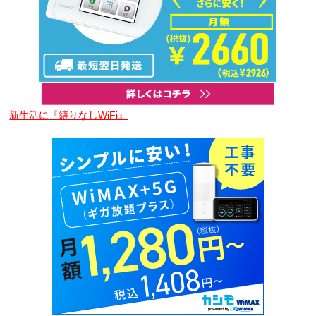
新生活に『縛りなしWiFi』