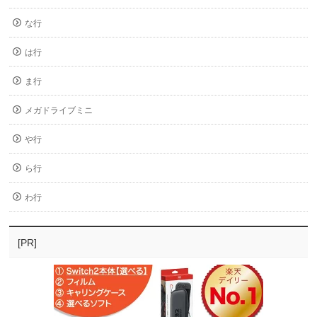
な行
は行
ま行
メガドライブミニ
や行
ら行
わ行
[PR]