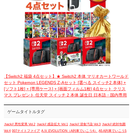
【Switch2 福袋 4点セット】★ Switch2 本体 マリオカートワールド
セット Pokemon LEGENDS Z-Aセット [選べる スイッチ2 本体] +
[ソフト1枚] + [専用ケース] + [画面フィルム1枚] 4点セット クリス
マス プレゼント 任天堂 スイッチ 2 本体 誕生日 日本語・国内専用
ゲームタイトルタグ
.hack// 悪性変異 Vol.2
.hack// 感染拡大 Vol.1
.hack// 浸食汚染 Vol.3
.hack// 絶対包囲
Vol.4
007ナイトファイア
A.Ⅳ.EVOLUTION（A列車でいこう4）
A5 A列車でいこう5