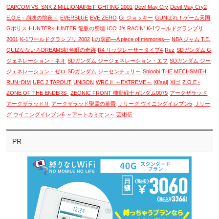
CAPCOM VS. SNK 2 MILLIONAIRE FIGHTING 2001
Devil May Cry
Devil May Cry2
E.O.E－崩壊の前夜－
EVERBLUE
EVE ZERO
GI ジョッキー
GUNばれ！ゲーム天国
Gポリス
HUNTER×HUNTER 龍脈の祭壇
ICO
J's RACIN'
K-1ワールドグランプリ
2001
K-1ワールドグランプリ 2002
Lの季節―A piece of memories―
NBA ジャム T.E.
QUIZなないろDREAMS虹色町の奇跡
R4 リッジレーサータイプ4
Rez
SDガンダム G
ジェネレーション・ネオ
SDガンダム ジージェネレーション・エフ
SDガンダム ジー
ジェネレーション・ゼロ
SDガンダム ジーセンチュリー
Shinobi
THE MECHSMITH
RUN=DIM
UFC 2 TAPOUT
UNiSON
WRCⅡ ～EXTREME～
XI[sai]
XIゴ
Z.O.E -
ZONE OF THE ENDERS-
ZEONIC FRONT 機動戦士ガンダム0079
アークザラッド
アークザラッドⅡ
アークザラッド聖霊の黄昏
Ｊリーグ ウイニングイレブン5
Ｊリー
グ ウイニングイレブン6
～アートカミオン～ 芸術伝
PR