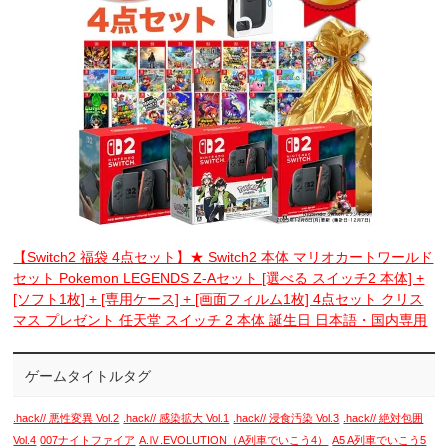
【Switch2 福袋 4点セット】★ Switch2 本体 マリオカートワールド
セット Pokemon LEGENDS Z-Aセット [選べる スイッチ2 本体] +
[ソフト1枚] + [専用ケース] + [画面フィルム1枚] 4点セット クリス
マス プレゼント 任天堂 スイッチ 2 本体 誕生日 日本語・国内専用
ゲームタイトルタグ
.hack// 悪性変異 Vol.2
.hack// 感染拡大 Vol.1
.hack// 浸食汚染 Vol.3
.hack// 絶対包囲
Vol.4
007ナイトファイア
A.Ⅳ.EVOLUTION（A列車でいこう4）
A5 A列車でいこう5