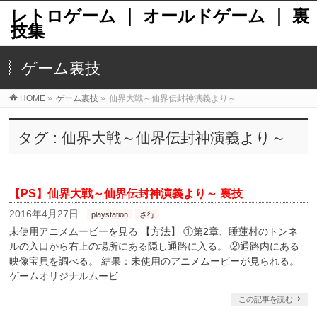
レトロゲーム ｜ オールドゲーム ｜ 裏
技集
ゲーム裏技
HOME
»
ゲーム裏技
»
仙界大戦～仙界伝封神演義より～
タグ : 仙界大戦～仙界伝封神演義より～
【PS】仙界大戦～仙界伝封神演義より～ 裏技
2016年4月27日
playstation
さ行
未使用アニメムービーを見る 【方法】 ①第2章、睡蓮村のトンネ
ルの入口から右上の場所にある隠し通路に入る。 ②通路内にある
映像宝貝を調べる。 結果：未使用のアニメムービーが見られる。
ゲームオリジナルムービ …
この記事を読む