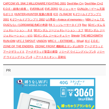
CAPCOM VS. SNK 2 MILLIONAIRE FIGHTING 2001
Devil May Cry
Devil May Cry2
E.O.E－崩壊の前夜－
EVERBLUE
EVE ZERO
GI ジョッキー
GUNばれ！ゲーム天国
Gポリス
HUNTER×HUNTER 龍脈の祭壇
ICO
J's RACIN'
K-1ワールドグランプリ
2001
K-1ワールドグランプリ 2002
Lの季節―A piece of memories―
NBA ジャム T.E.
QUIZなないろDREAMS虹色町の奇跡
R4 リッジレーサータイプ4
Rez
SDガンダム G
ジェネレーション・ネオ
SDガンダム ジージェネレーション・エフ
SDガンダム ジー
ジェネレーション・ゼロ
SDガンダム ジーセンチュリー
Shinobi
THE MECHSMITH
RUN=DIM
UFC 2 TAPOUT
UNiSON
WRCⅡ ～EXTREME～
XI[sai]
XIゴ
Z.O.E -
ZONE OF THE ENDERS-
ZEONIC FRONT 機動戦士ガンダム0079
アークザラッド
アークザラッドⅡ
アークザラッド聖霊の黄昏
Ｊリーグ ウイニングイレブン5
Ｊリー
グ ウイニングイレブン6
～アートカミオン～ 芸術伝
PR