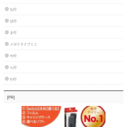
な行
は行
ま行
メガドライブミニ
や行
ら行
わ行
[PR]