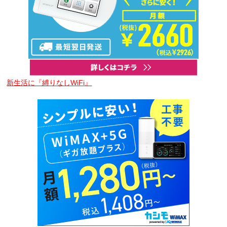
新生活に『縛りなしWiFi』