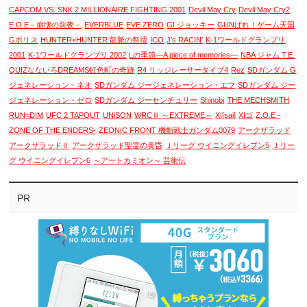
CAPCOM VS. SNK 2 MILLIONAIRE FIGHTING 2001
Devil May Cry
Devil May Cry2
E.O.E－崩壊の前夜－
EVERBLUE
EVE ZERO
GI ジョッキー
GUNばれ！ゲーム天国
Gポリス
HUNTER×HUNTER 龍脈の祭壇
ICO
J's RACIN'
K-1ワールドグランプリ
2001
K-1ワールドグランプリ 2002
Lの季節―A piece of memories―
NBA ジャム T.E.
QUIZなないろDREAMS虹色町の奇跡
R4 リッジレーサータイプ4
Rez
SDガンダム G
ジェネレーション・ネオ
SDガンダム ジージェネレーション・エフ
SDガンダム ジー
ジェネレーション・ゼロ
SDガンダム ジーセンチュリー
Shinobi
THE MECHSMITH
RUN=DIM
UFC 2 TAPOUT
UNiSON
WRCⅡ ～EXTREME～
XI[sai]
XIゴ
Z.O.E -
ZONE OF THE ENDERS-
ZEONIC FRONT 機動戦士ガンダム0079
アークザラッド
アークザラッドⅡ
アークザラッド聖霊の黄昏
Ｊリーグ ウイニングイレブン5
Ｊリー
グ ウイニングイレブン6
～アートカミオン～ 芸術伝
PR