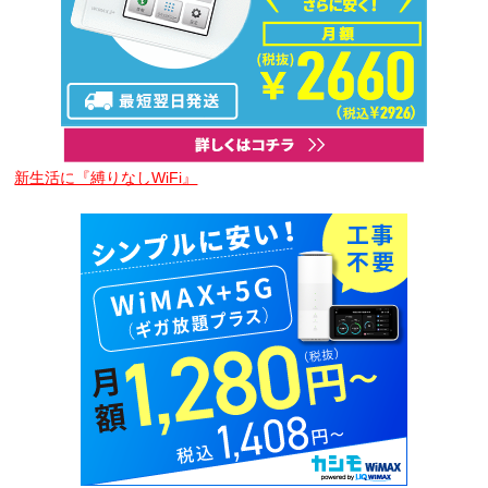
新生活に『縛りなしWiFi』