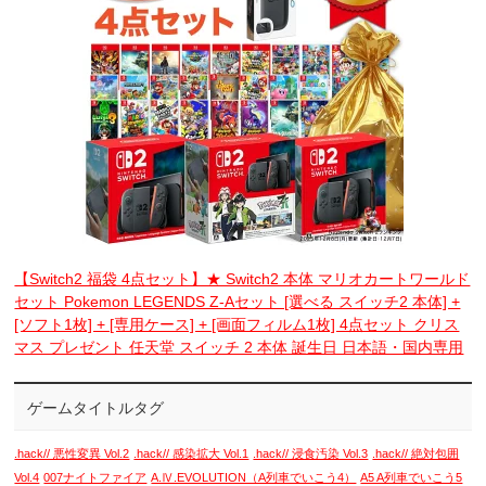
【Switch2 福袋 4点セット】★ Switch2 本体 マリオカートワールド
セット Pokemon LEGENDS Z-Aセット [選べる スイッチ2 本体] +
[ソフト1枚] + [専用ケース] + [画面フィルム1枚] 4点セット クリス
マス プレゼント 任天堂 スイッチ 2 本体 誕生日 日本語・国内専用
ゲームタイトルタグ
.hack// 悪性変異 Vol.2
.hack// 感染拡大 Vol.1
.hack// 浸食汚染 Vol.3
.hack// 絶対包囲
Vol.4
007ナイトファイア
A.Ⅳ.EVOLUTION（A列車でいこう4）
A5 A列車でいこう5