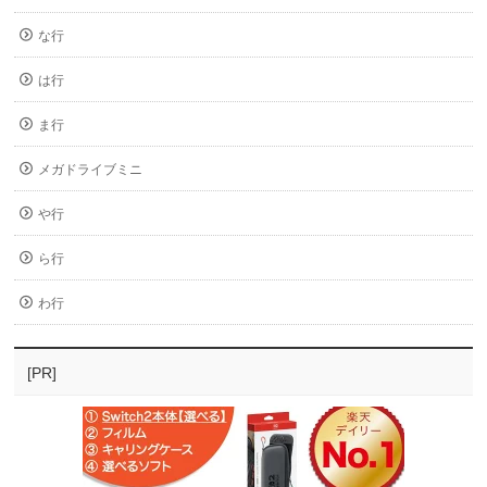
な行
は行
ま行
メガドライブミニ
や行
ら行
わ行
[PR]