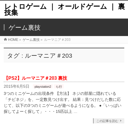
レトロゲーム ｜ オールドゲーム ｜ 裏
技集
ゲーム裏技
HOME
»
ゲーム裏技
»
ルーマニア＃203
タグ : ルーマニア＃203
【PS2】ルーマニア＃203 裏技
2015年6月5日
playstation2
ら行
3つのミニゲームの出現条件 【方法】 ネジの部屋に隠れている
「チビネジ」を、一定数見つけ出す。 結果：見つけだした数に応
じて、以下の3つのミニゲームが遊べるようになる。 ●「いっぱい
探してよーく探して」・・・15匹以上 …
この記事を読む