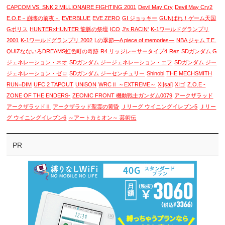
CAPCOM VS. SNK 2 MILLIONAIRE FIGHTING 2001
Devil May Cry
Devil May Cry2
E.O.E－崩壊の前夜－
EVERBLUE
EVE ZERO
GI ジョッキー
GUNばれ！ゲーム天国
Gポリス
HUNTER×HUNTER 龍脈の祭壇
ICO
J's RACIN'
K-1ワールドグランプリ
2001
K-1ワールドグランプリ 2002
Lの季節―A piece of memories―
NBA ジャム T.E.
QUIZなないろDREAMS虹色町の奇跡
R4 リッジレーサータイプ4
Rez
SDガンダム G
ジェネレーション・ネオ
SDガンダム ジージェネレーション・エフ
SDガンダム ジー
ジェネレーション・ゼロ
SDガンダム ジーセンチュリー
Shinobi
THE MECHSMITH
RUN=DIM
UFC 2 TAPOUT
UNiSON
WRCⅡ ～EXTREME～
XI[sai]
XIゴ
Z.O.E -
ZONE OF THE ENDERS-
ZEONIC FRONT 機動戦士ガンダム0079
アークザラッド
アークザラッドⅡ
アークザラッド聖霊の黄昏
Ｊリーグ ウイニングイレブン5
Ｊリー
グ ウイニングイレブン6
～アートカミオン～ 芸術伝
PR