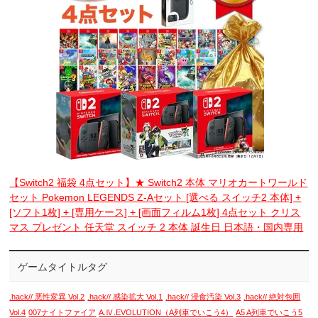
【Switch2 福袋 4点セット】★ Switch2 本体 マリオカートワールド
セット Pokemon LEGENDS Z-Aセット [選べる スイッチ2 本体] +
[ソフト1枚] + [専用ケース] + [画面フィルム1枚] 4点セット クリス
マス プレゼント 任天堂 スイッチ 2 本体 誕生日 日本語・国内専用
ゲームタイトルタグ
.hack// 悪性変異 Vol.2
.hack// 感染拡大 Vol.1
.hack// 浸食汚染 Vol.3
.hack// 絶対包囲
Vol.4
007ナイトファイア
A.Ⅳ.EVOLUTION（A列車でいこう4）
A5 A列車でいこう5