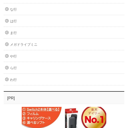
な行
は行
ま行
メガドライブミニ
や行
ら行
わ行
[PR]