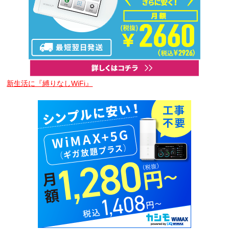
新生活に『縛りなしWiFi』