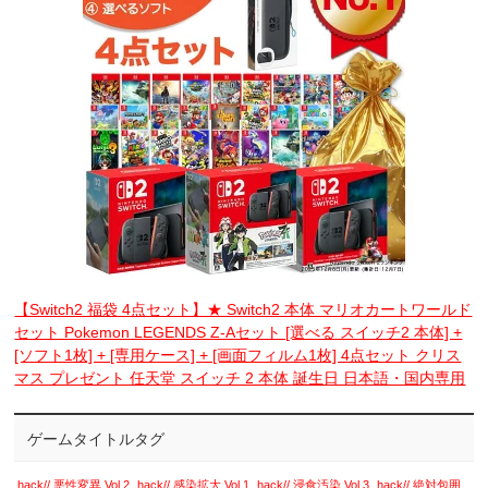
【Switch2 福袋 4点セット】★ Switch2 本体 マリオカートワールド
セット Pokemon LEGENDS Z-Aセット [選べる スイッチ2 本体] +
[ソフト1枚] + [専用ケース] + [画面フィルム1枚] 4点セット クリス
マス プレゼント 任天堂 スイッチ 2 本体 誕生日 日本語・国内専用
ゲームタイトルタグ
.hack// 悪性変異 Vol.2
.hack// 感染拡大 Vol.1
.hack// 浸食汚染 Vol.3
.hack// 絶対包囲