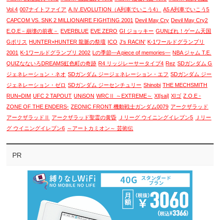
Vol.4
007ナイトファイア
A.Ⅳ.EVOLUTION（A列車でいこう4）
A5 A列車でいこう5
CAPCOM VS. SNK 2 MILLIONAIRE FIGHTING 2001
Devil May Cry
Devil May Cry2
E.O.E－崩壊の前夜－
EVERBLUE
EVE ZERO
GI ジョッキー
GUNばれ！ゲーム天国
Gポリス
HUNTER×HUNTER 龍脈の祭壇
ICO
J's RACIN'
K-1ワールドグランプリ
2001
K-1ワールドグランプリ 2002
Lの季節―A piece of memories―
NBA ジャム T.E.
QUIZなないろDREAMS虹色町の奇跡
R4 リッジレーサータイプ4
Rez
SDガンダム G
ジェネレーション・ネオ
SDガンダム ジージェネレーション・エフ
SDガンダム ジー
ジェネレーション・ゼロ
SDガンダム ジーセンチュリー
Shinobi
THE MECHSMITH
RUN=DIM
UFC 2 TAPOUT
UNiSON
WRCⅡ ～EXTREME～
XI[sai]
XIゴ
Z.O.E -
ZONE OF THE ENDERS-
ZEONIC FRONT 機動戦士ガンダム0079
アークザラッド
アークザラッドⅡ
アークザラッド聖霊の黄昏
Ｊリーグ ウイニングイレブン5
Ｊリー
グ ウイニングイレブン6
～アートカミオン～ 芸術伝
PR