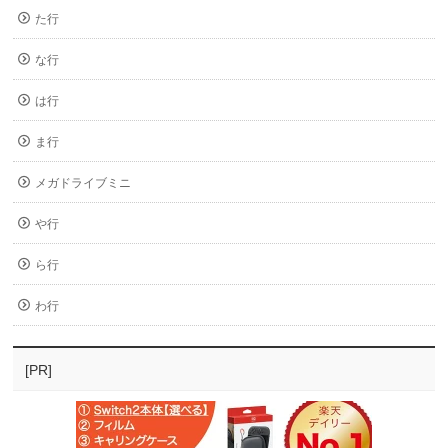
た行
な行
は行
ま行
メガドライブミニ
や行
ら行
わ行
[PR]