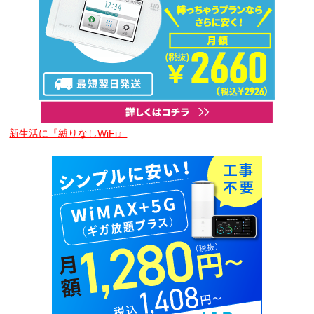
新生活に『縛りなしWiFi』