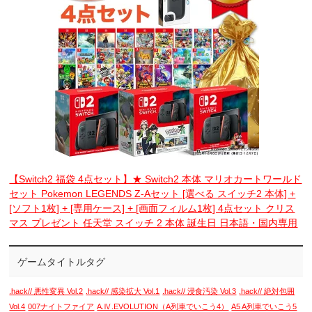
【Switch2 福袋 4点セット】★ Switch2 本体 マリオカートワールド
セット Pokemon LEGENDS Z-Aセット [選べる スイッチ2 本体] +
[ソフト1枚] + [専用ケース] + [画面フィルム1枚] 4点セット クリス
マス プレゼント 任天堂 スイッチ 2 本体 誕生日 日本語・国内専用
ゲームタイトルタグ
.hack// 悪性変異 Vol.2
.hack// 感染拡大 Vol.1
.hack// 浸食汚染 Vol.3
.hack// 絶対包囲
Vol.4
007ナイトファイア
A.Ⅳ.EVOLUTION（A列車でいこう4）
A5 A列車でいこう5