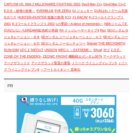
CAPCOM VS. SNK 2 MILLIONAIRE FIGHTING 2001
Devil May Cry
Devil May Cry2
E.O.E－崩壊の前夜－
EVERBLUE
EVE ZERO
GI ジョッキー
GUNばれ！ゲーム天国
Gポリス
HUNTER×HUNTER 龍脈の祭壇
ICO
J's RACIN'
K-1ワールドグランプリ
2001
K-1ワールドグランプリ 2002
Lの季節―A piece of memories―
NBA ジャム T.E.
QUIZなないろDREAMS虹色町の奇跡
R4 リッジレーサータイプ4
Rez
SDガンダム G
ジェネレーション・ネオ
SDガンダム ジージェネレーション・エフ
SDガンダム ジー
ジェネレーション・ゼロ
SDガンダム ジーセンチュリー
Shinobi
THE MECHSMITH
RUN=DIM
UFC 2 TAPOUT
UNiSON
WRCⅡ ～EXTREME～
XI[sai]
XIゴ
Z.O.E -
ZONE OF THE ENDERS-
ZEONIC FRONT 機動戦士ガンダム0079
アークザラッド
アークザラッドⅡ
アークザラッド聖霊の黄昏
Ｊリーグ ウイニングイレブン5
Ｊリー
グ ウイニングイレブン6
～アートカミオン～ 芸術伝
PR