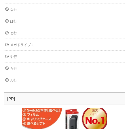
な行
は行
ま行
メガドライブミニ
や行
ら行
わ行
[PR]