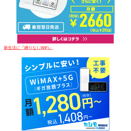
新生活に『縛りなしWiFi』