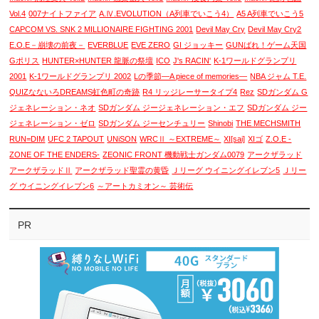
Vol.4
007ナイトファイア
A.Ⅳ.EVOLUTION（A列車でいこう4）
A5 A列車でいこう5
CAPCOM VS. SNK 2 MILLIONAIRE FIGHTING 2001
Devil May Cry
Devil May Cry2
E.O.E－崩壊の前夜－
EVERBLUE
EVE ZERO
GI ジョッキー
GUNばれ！ゲーム天国
Gポリス
HUNTER×HUNTER 龍脈の祭壇
ICO
J's RACIN'
K-1ワールドグランプリ
2001
K-1ワールドグランプリ 2002
Lの季節―A piece of memories―
NBA ジャム T.E.
QUIZなないろDREAMS虹色町の奇跡
R4 リッジレーサータイプ4
Rez
SDガンダム G
ジェネレーション・ネオ
SDガンダム ジージェネレーション・エフ
SDガンダム ジー
ジェネレーション・ゼロ
SDガンダム ジーセンチュリー
Shinobi
THE MECHSMITH
RUN=DIM
UFC 2 TAPOUT
UNiSON
WRCⅡ ～EXTREME～
XI[sai]
XIゴ
Z.O.E -
ZONE OF THE ENDERS-
ZEONIC FRONT 機動戦士ガンダム0079
アークザラッド
アークザラッドⅡ
アークザラッド聖霊の黄昏
Ｊリーグ ウイニングイレブン5
Ｊリー
グ ウイニングイレブン6
～アートカミオン～ 芸術伝
PR