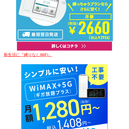
新生活に『縛りなしWiFi』