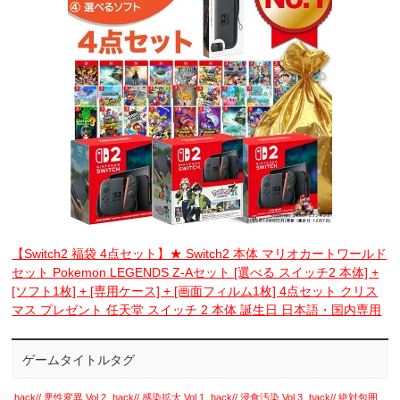
【Switch2 福袋 4点セット】★ Switch2 本体 マリオカートワールド
セット Pokemon LEGENDS Z-Aセット [選べる スイッチ2 本体] +
[ソフト1枚] + [専用ケース] + [画面フィルム1枚] 4点セット クリス
マス プレゼント 任天堂 スイッチ 2 本体 誕生日 日本語・国内専用
ゲームタイトルタグ
.hack// 悪性変異 Vol.2
.hack// 感染拡大 Vol.1
.hack// 浸食汚染 Vol.3
.hack// 絶対包囲