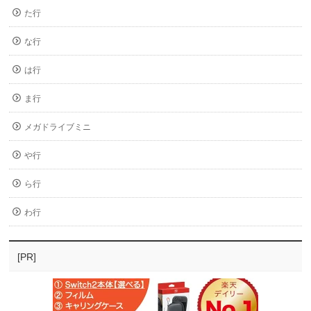
た行
な行
は行
ま行
メガドライブミニ
や行
ら行
わ行
[PR]