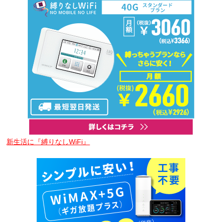
新生活に『縛りなしWiFi』