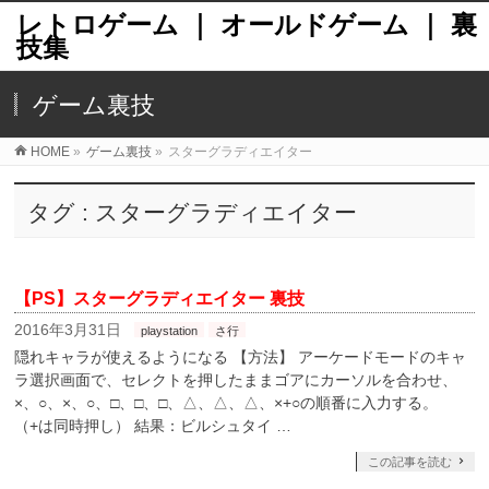
レトロゲーム ｜ オールドゲーム ｜ 裏
技集
ゲーム裏技
HOME
»
ゲーム裏技
»
スターグラディエイター
タグ : スターグラディエイター
【PS】スターグラディエイター 裏技
2016年3月31日
playstation
さ行
隠れキャラが使えるようになる 【方法】 アーケードモードのキャ
ラ選択画面で、セレクトを押したままゴアにカーソルを合わせ、
×、○、×、○、□、□、□、△、△、△、×+○の順番に入力する。
（+は同時押し） 結果：ビルシュタイ …
この記事を読む