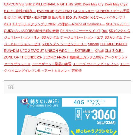
CAPCOM VS. SNK 2 MILLIONAIRE FIGHTING 2001
Devil May Cry
Devil May Cry2
E.O.E－崩壊の前夜－
EVERBLUE
EVE ZERO
GI ジョッキー
GUNばれ！ゲーム天国
Gポリス
HUNTER×HUNTER 龍脈の祭壇
ICO
J's RACIN'
K-1ワールドグランプリ
2001
K-1ワールドグランプリ 2002
Lの季節―A piece of memories―
NBA ジャム T.E.
QUIZなないろDREAMS虹色町の奇跡
R4 リッジレーサータイプ4
Rez
SDガンダム G
ジェネレーション・ネオ
SDガンダム ジージェネレーション・エフ
SDガンダム ジー
ジェネレーション・ゼロ
SDガンダム ジーセンチュリー
Shinobi
THE MECHSMITH
RUN=DIM
UFC 2 TAPOUT
UNiSON
WRCⅡ ～EXTREME～
XI[sai]
XIゴ
Z.O.E -
ZONE OF THE ENDERS-
ZEONIC FRONT 機動戦士ガンダム0079
アークザラッド
アークザラッドⅡ
アークザラッド聖霊の黄昏
Ｊリーグ ウイニングイレブン5
Ｊリー
グ ウイニングイレブン6
～アートカミオン～ 芸術伝
PR