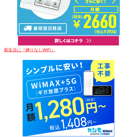
新生活に『縛りなしWiFi』