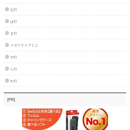
な行
は行
ま行
メガドライブミニ
や行
ら行
わ行
[PR]