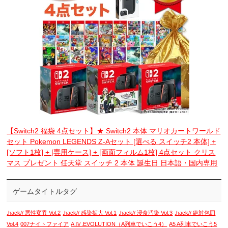
【Switch2 福袋 4点セット】★ Switch2 本体 マリオカートワールド
セット Pokemon LEGENDS Z-Aセット [選べる スイッチ2 本体] +
[ソフト1枚] + [専用ケース] + [画面フィルム1枚] 4点セット クリス
マス プレゼント 任天堂 スイッチ 2 本体 誕生日 日本語・国内専用
ゲームタイトルタグ
.hack// 悪性変異 Vol.2
.hack// 感染拡大 Vol.1
.hack// 浸食汚染 Vol.3
.hack// 絶対包囲
Vol.4
007ナイトファイア
A.Ⅳ.EVOLUTION（A列車でいこう4）
A5 A列車でいこう5