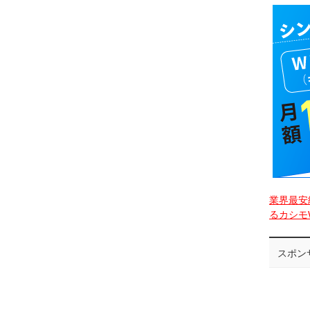
業界最安
るカシモW
スポン