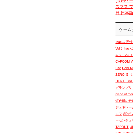
[専用ケー
スマス プ
日 日本
ゲーム
.hack// 悪性
Vol.3
.hack
A.Ⅳ.EVO
CAPCOM VS
Cry
Devil 
ZERO
GI
HUNTER×
グランプリ 2
piece of m
虹色町の奇
ジェネレー
エフ
SDガ
ーセンチュ
TAPOUT
U