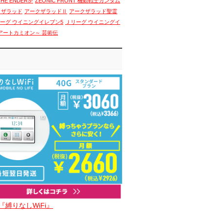
THE ENDERS-
ZEONIC FRONT 機動戦士ガンダム
クザラッド
アークザラッドⅡ
アークザラッド聖霊
ーグ ウイニングイレブン5
Ｊリーグ ウイニングイ
アートカミオン～ 芸術伝
『縛りなしWiFi』