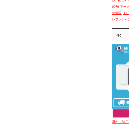
ZONE OF 
0079
アー
の黄昏
Ｊリ
レブン6
～
PR
新生活に