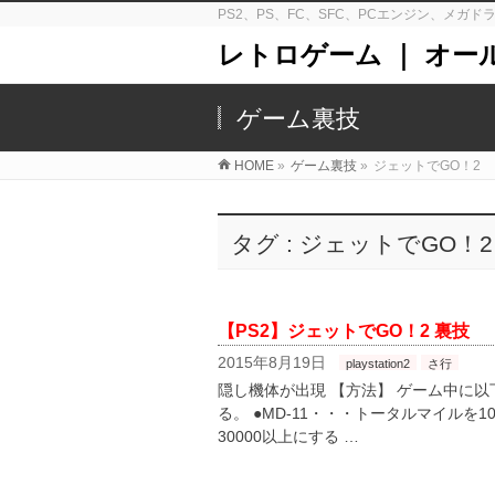
PS2、PS、FC、SFC、PCエンジン、メ
レトロゲーム ｜ オー
ゲーム裏技
HOME
»
ゲーム裏技
»
ジェットでGO！2
タグ : ジェットでGO！2
【PS2】ジェットでGO！2 裏技
2015年8月19日
playstation2
さ行
隠し機体が出現 【方法】 ゲーム中に
る。 ●MD-11・・・トータルマイルを1
30000以上にする …