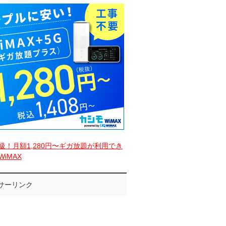
級！月額1,280円〜ギガ放題が利用でき
iMAX
サーリンク