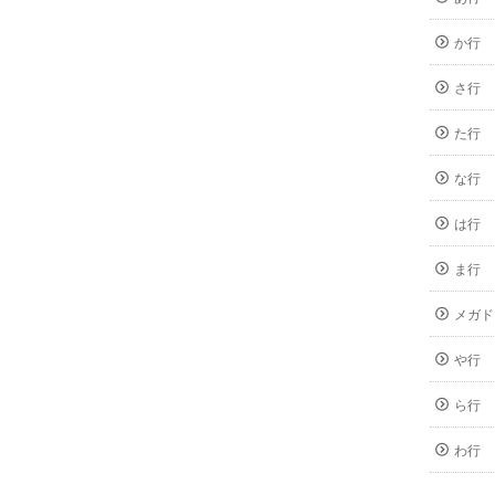
か行
さ行
た行
な行
は行
ま行
メガド
や行
ら行
わ行