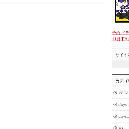
予約 ド
11月下旬
サイト
カテゴ
MEGA
playst
playst
あ行