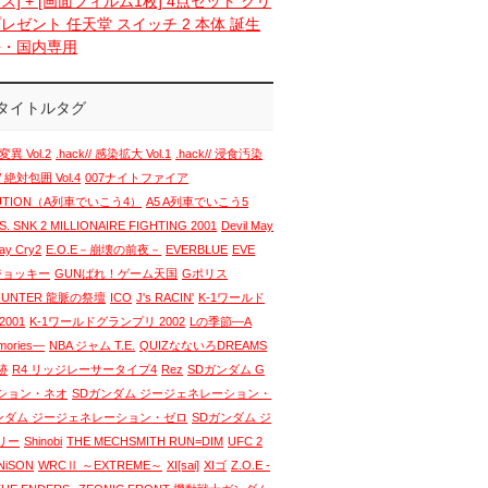
ス] + [画面フィルム1枚] 4点セット クリ
レゼント 任天堂 スイッチ 2 本体 誕生
語・国内専用
タイトルタグ
変異 Vol.2
.hack// 感染拡大 Vol.1
.hack// 浸食汚染
// 絶対包囲 Vol.4
007ナイトファイア
LUTION（A列車でいこう4）
A5 A列車でいこう5
. SNK 2 MILLIONAIRE FIGHTING 2001
Devil May
May Cry2
E.O.E－崩壊の前夜－
EVERBLUE
EVE
 ジョッキー
GUNばれ！ゲーム天国
Gポリス
HUNTER 龍脈の祭壇
ICO
J's RACIN'
K-1ワールド
001
K-1ワールドグランプリ 2002
Lの季節―A
emories―
NBA ジャム T.E.
QUIZなないろDREAMS
跡
R4 リッジレーサータイプ4
Rez
SDガンダム G
ション・ネオ
SDガンダム ジージェネレーション・
ンダム ジージェネレーション・ゼロ
SDガンダム ジ
リー
Shinobi
THE MECHSMITH RUN=DIM
UFC 2
NiSON
WRCⅡ ～EXTREME～
XI[sai]
XIゴ
Z.O.E -