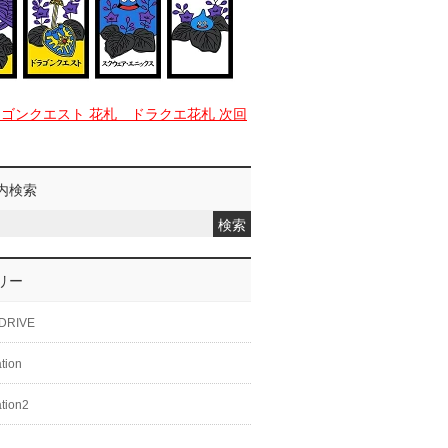
ラゴンクエスト 花札 ドラクエ花札 次回
内検索
リー
DRIVE
ation
ation2