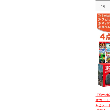
[PR]
【Switc
オカートワ
Aセット 