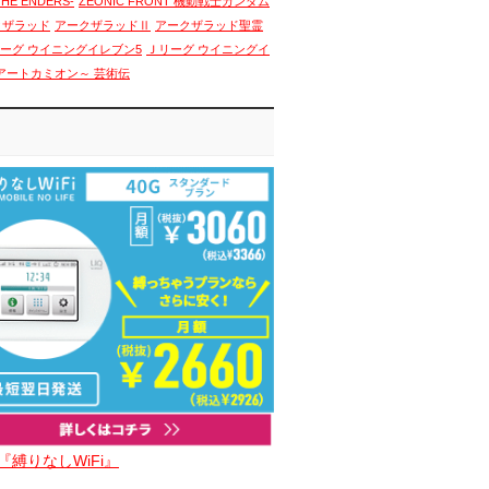
THE ENDERS-
ZEONIC FRONT 機動戦士ガンダム
クザラッド
アークザラッドⅡ
アークザラッド聖霊
ーグ ウイニングイレブン5
Ｊリーグ ウイニングイ
アートカミオン～ 芸術伝
『縛りなしWiFi』