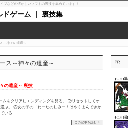
ガドライブなどの懐かしいソフトの裏技を集めています！
ルドゲーム ｜ 裏技集
ス～神々の遺産～
ォース～神々の遺産～
PR
々の遺産～ 裏技
ゲームをクリアしエンディングを見る。 ②リセットしてオ
選ぶ。 ③女の子の「わーたのしみー！はやくよんできか
ている …
この記事を読む