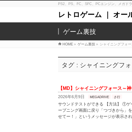
PS2、PS、FC、SFC、PCエンジン、メ
レトロゲーム ｜ オー
ゲーム裏技
HOME
»
ゲーム裏技
»
シャイニングフォー
タグ : シャイニングフ
【MD】シャイニングフォース～神
2026年6月9日
MEGADRIVE
さ行
サウンドテストができる 【方法】 ①
ープニング画面に戻り「つづきから」を
せてー！」というメッセージが表示され