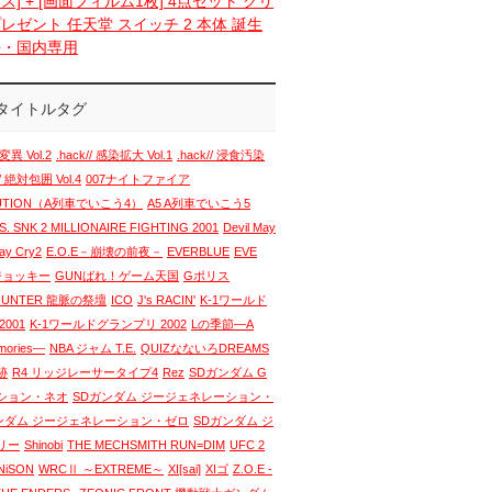
ス] + [画面フィルム1枚] 4点セット クリ
レゼント 任天堂 スイッチ 2 本体 誕生
語・国内専用
タイトルタグ
変異 Vol.2
.hack// 感染拡大 Vol.1
.hack// 浸食汚染
// 絶対包囲 Vol.4
007ナイトファイア
LUTION（A列車でいこう4）
A5 A列車でいこう5
. SNK 2 MILLIONAIRE FIGHTING 2001
Devil May
May Cry2
E.O.E－崩壊の前夜－
EVERBLUE
EVE
 ジョッキー
GUNばれ！ゲーム天国
Gポリス
HUNTER 龍脈の祭壇
ICO
J's RACIN'
K-1ワールド
001
K-1ワールドグランプリ 2002
Lの季節―A
emories―
NBA ジャム T.E.
QUIZなないろDREAMS
跡
R4 リッジレーサータイプ4
Rez
SDガンダム G
ション・ネオ
SDガンダム ジージェネレーション・
ンダム ジージェネレーション・ゼロ
SDガンダム ジ
リー
Shinobi
THE MECHSMITH RUN=DIM
UFC 2
NiSON
WRCⅡ ～EXTREME～
XI[sai]
XIゴ
Z.O.E -