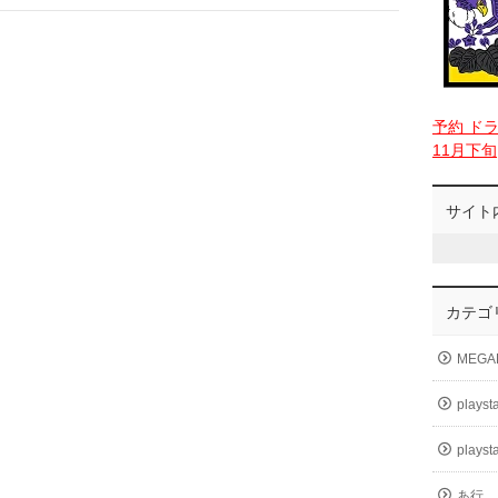
予約 ド
11月下旬
サイト
カテゴ
MEGA
playst
playst
あ行