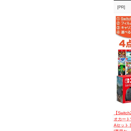
[PR]
【Switc
オカートワ
Aセット 