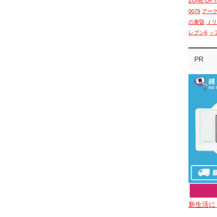
ZONE OF 
0079
アー
の黄昏
Ｊリ
レブン6
～
PR
新生活に