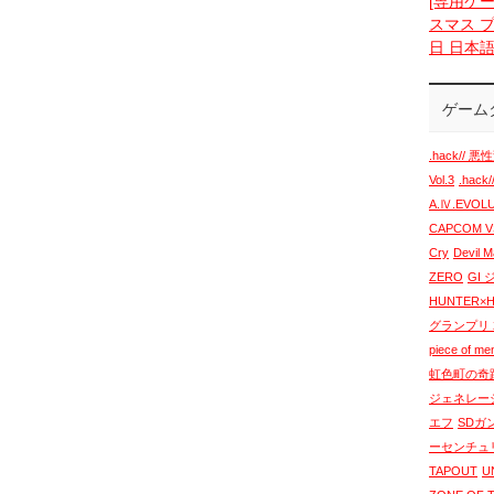
[専用ケー
スマス プ
日 日本
ゲーム
.hack// 悪性
Vol.3
.hack
A.Ⅳ.EVO
CAPCOM VS
Cry
Devil 
ZERO
GI
HUNTER×
グランプリ 2
piece of m
虹色町の奇
ジェネレー
エフ
SDガ
ーセンチュ
TAPOUT
U