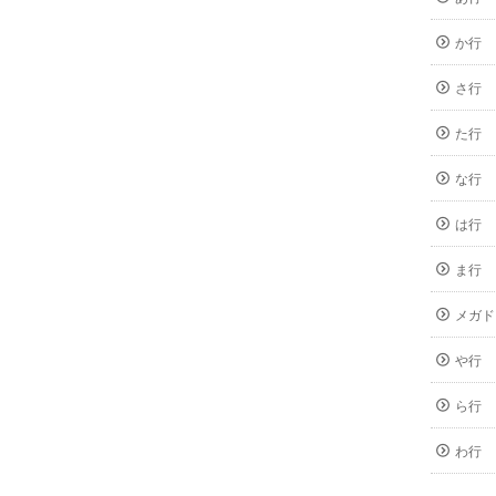
か行
さ行
た行
な行
は行
ま行
メガド
や行
ら行
わ行