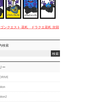
ラゴンクエスト 花札 ドラクエ花札 次回
内検索
リー
DRIVE
ation
ation2