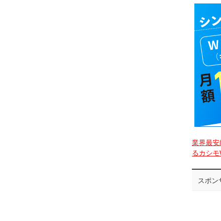
業界最安
るカシモW
スポン