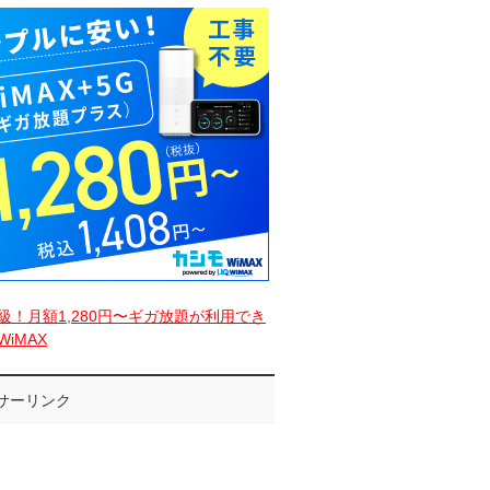
級！月額1,280円〜ギガ放題が利用でき
iMAX
サーリンク