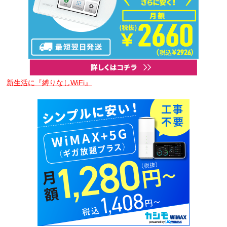
新生活に『縛りなしWiFi』