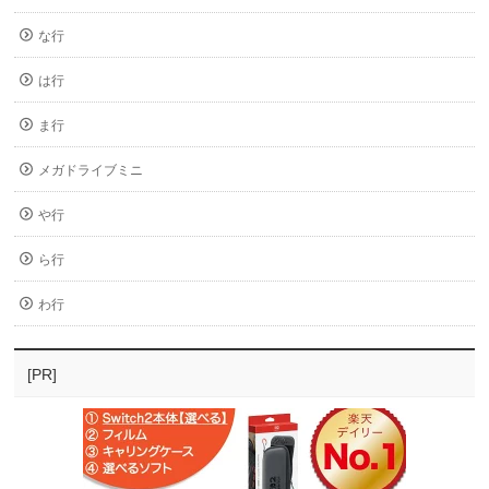
な行
は行
ま行
メガドライブミニ
や行
ら行
わ行
[PR]