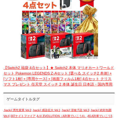
【Switch2 福袋 4点セット】★ Switch2 本体 マリオカートワールド
セット Pokemon LEGENDS Z-Aセット [選べる スイッチ2 本体] +
[ソフト1枚] + [専用ケース] + [画面フィルム1枚] 4点セット クリス
マス プレゼント 任天堂 スイッチ 2 本体 誕生日 日本語・国内専用
ゲームタイトルタグ
.hack// 悪性変異 Vol.2
.hack// 感染拡大 Vol.1
.hack// 浸食汚染 Vol.3
.hack// 絶対包囲
Vol.4
007ナイトファイア
A.Ⅳ.EVOLUTION（A列車でいこう4）
A5 A列車でいこう5