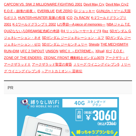
CAPCOM VS. SNK 2 MILLIONAIRE FIGHTING 2001
Devil May Cry
Devil May Cry2
E.O.E－崩壊の前夜－
EVERBLUE
EVE ZERO
GI ジョッキー
GUNばれ！ゲーム天国
Gポリス
HUNTER×HUNTER 龍脈の祭壇
ICO
J's RACIN'
K-1ワールドグランプリ
2001
K-1ワールドグランプリ 2002
Lの季節―A piece of memories―
NBA ジャム T.E.
QUIZなないろDREAMS虹色町の奇跡
R4 リッジレーサータイプ4
Rez
SDガンダム G
ジェネレーション・ネオ
SDガンダム ジージェネレーション・エフ
SDガンダム ジー
ジェネレーション・ゼロ
SDガンダム ジーセンチュリー
Shinobi
THE MECHSMITH
RUN=DIM
UFC 2 TAPOUT
UNiSON
WRCⅡ ～EXTREME～
XI[sai]
XIゴ
Z.O.E -
ZONE OF THE ENDERS-
ZEONIC FRONT 機動戦士ガンダム0079
アークザラッド
アークザラッドⅡ
アークザラッド聖霊の黄昏
Ｊリーグ ウイニングイレブン5
Ｊリー
グ ウイニングイレブン6
～アートカミオン～ 芸術伝
PR