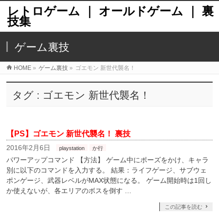
レトロゲーム ｜ オールドゲーム ｜ 裏
技集
ゲーム裏技
HOME
»
ゲーム裏技
»
ゴエモン 新世代襲名！
タグ : ゴエモン 新世代襲名！
【PS】ゴエモン 新世代襲名！ 裏技
2016年2月6日
playstation
か行
パワーアップコマンド 【方法】 ゲーム中にポーズをかけ、キャラ
別に以下のコマンドを入力する。 結果：ライフゲージ、サブウェ
ポンゲージ、武器レベルがMAX状態になる。 ゲーム開始時は1回し
か使えないが、各エリアのボスを倒す …
この記事を読む