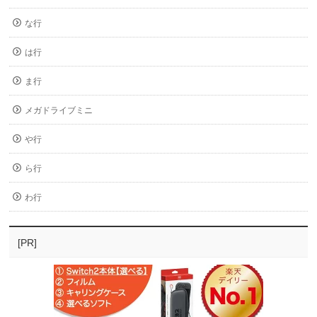
な行
は行
ま行
メガドライブミニ
や行
ら行
わ行
[PR]