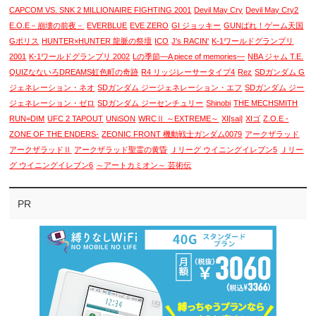
CAPCOM VS. SNK 2 MILLIONAIRE FIGHTING 2001
Devil May Cry
Devil May Cry2
E.O.E－崩壊の前夜－
EVERBLUE
EVE ZERO
GI ジョッキー
GUNばれ！ゲーム天国
Gポリス
HUNTER×HUNTER 龍脈の祭壇
ICO
J's RACIN'
K-1ワールドグランプリ
2001
K-1ワールドグランプリ 2002
Lの季節―A piece of memories―
NBA ジャム T.E.
QUIZなないろDREAMS虹色町の奇跡
R4 リッジレーサータイプ4
Rez
SDガンダム G
ジェネレーション・ネオ
SDガンダム ジージェネレーション・エフ
SDガンダム ジー
ジェネレーション・ゼロ
SDガンダム ジーセンチュリー
Shinobi
THE MECHSMITH
RUN=DIM
UFC 2 TAPOUT
UNiSON
WRCⅡ ～EXTREME～
XI[sai]
XIゴ
Z.O.E -
ZONE OF THE ENDERS-
ZEONIC FRONT 機動戦士ガンダム0079
アークザラッド
アークザラッドⅡ
アークザラッド聖霊の黄昏
Ｊリーグ ウイニングイレブン5
Ｊリー
グ ウイニングイレブン6
～アートカミオン～ 芸術伝
PR