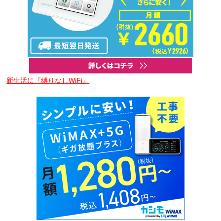
新生活に『縛りなしWiFi』