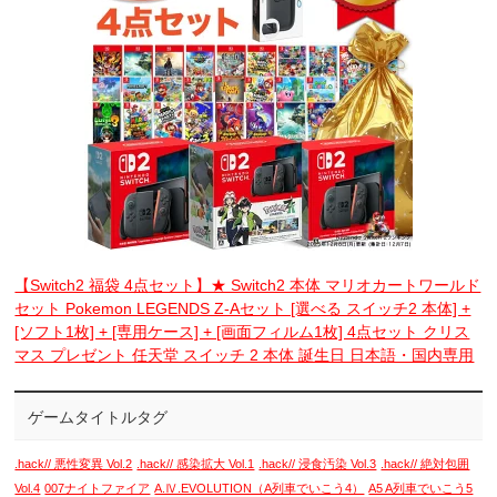
【Switch2 福袋 4点セット】★ Switch2 本体 マリオカートワールド
セット Pokemon LEGENDS Z-Aセット [選べる スイッチ2 本体] +
[ソフト1枚] + [専用ケース] + [画面フィルム1枚] 4点セット クリス
マス プレゼント 任天堂 スイッチ 2 本体 誕生日 日本語・国内専用
ゲームタイトルタグ
.hack// 悪性変異 Vol.2
.hack// 感染拡大 Vol.1
.hack// 浸食汚染 Vol.3
.hack// 絶対包囲
Vol.4
007ナイトファイア
A.Ⅳ.EVOLUTION（A列車でいこう4）
A5 A列車でいこう5