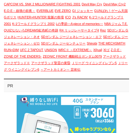
CAPCOM VS. SNK 2 MILLIONAIRE FIGHTING 2001
Devil May Cry
Devil May Cry2
E.O.E－崩壊の前夜－
EVERBLUE
EVE ZERO
GI ジョッキー
GUNばれ！ゲーム天国
Gポリス
HUNTER×HUNTER 龍脈の祭壇
ICO
J's RACIN'
K-1ワールドグランプリ
2001
K-1ワールドグランプリ 2002
Lの季節―A piece of memories―
NBA ジャム T.E.
QUIZなないろDREAMS虹色町の奇跡
R4 リッジレーサータイプ4
Rez
SDガンダム G
ジェネレーション・ネオ
SDガンダム ジージェネレーション・エフ
SDガンダム ジー
ジェネレーション・ゼロ
SDガンダム ジーセンチュリー
Shinobi
THE MECHSMITH
RUN=DIM
UFC 2 TAPOUT
UNiSON
WRCⅡ ～EXTREME～
XI[sai]
XIゴ
Z.O.E -
ZONE OF THE ENDERS-
ZEONIC FRONT 機動戦士ガンダム0079
アークザラッド
アークザラッドⅡ
アークザラッド聖霊の黄昏
Ｊリーグ ウイニングイレブン5
Ｊリー
グ ウイニングイレブン6
～アートカミオン～ 芸術伝
PR