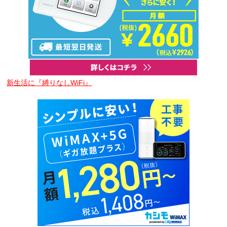
新生活に『縛りなしWiFi』