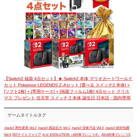
【Switch2 福袋 4点セット】★ Switch2 本体 マリオカートワールド
セット Pokemon LEGENDS Z-Aセット [選べる スイッチ2 本体] +
[ソフト1枚] + [専用ケース] + [画面フィルム1枚] 4点セット クリス
マス プレゼント 任天堂 スイッチ 2 本体 誕生日 日本語・国内専用
ゲームタイトルタグ
.hack// 悪性変異 Vol.2
.hack// 感染拡大 Vol.1
.hack// 浸食汚染 Vol.3
.hack// 絶対包囲
Vol.4
007ナイトファイア
A.Ⅳ.EVOLUTION（A列車でいこう4）
A5 A列車でいこう5