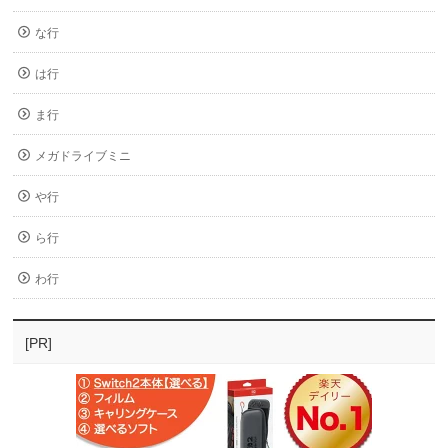
な行
は行
ま行
メガドライブミニ
や行
ら行
わ行
[PR]