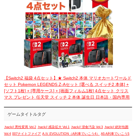
【Switch2 福袋 4点セット】★ Switch2 本体 マリオカートワールド
セット Pokemon LEGENDS Z-Aセット [選べる スイッチ2 本体] +
[ソフト1枚] + [専用ケース] + [画面フィルム1枚] 4点セット クリス
マス プレゼント 任天堂 スイッチ 2 本体 誕生日 日本語・国内専用
ゲームタイトルタグ
.hack// 悪性変異 Vol.2
.hack// 感染拡大 Vol.1
.hack// 浸食汚染 Vol.3
.hack// 絶対包囲
Vol.4
007ナイトファイア
A.Ⅳ.EVOLUTION（A列車でいこう4）
A5 A列車でいこう5