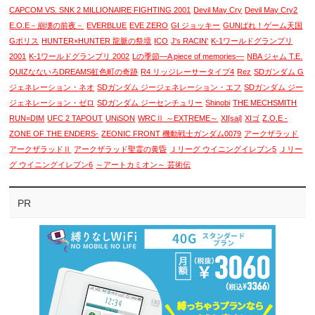
CAPCOM VS. SNK 2 MILLIONAIRE FIGHTING 2001
Devil May Cry
Devil May Cry2
E.O.E－崩壊の前夜－
EVERBLUE
EVE ZERO
GI ジョッキー
GUNばれ！ゲーム天国
Gポリス
HUNTER×HUNTER 龍脈の祭壇
ICO
J's RACIN'
K-1ワールドグランプリ
2001
K-1ワールドグランプリ 2002
Lの季節―A piece of memories―
NBA ジャム T.E.
QUIZなないろDREAMS虹色町の奇跡
R4 リッジレーサータイプ4
Rez
SDガンダム G
ジェネレーション・ネオ
SDガンダム ジージェネレーション・エフ
SDガンダム ジー
ジェネレーション・ゼロ
SDガンダム ジーセンチュリー
Shinobi
THE MECHSMITH
RUN=DIM
UFC 2 TAPOUT
UNiSON
WRCⅡ ～EXTREME～
XI[sai]
XIゴ
Z.O.E -
ZONE OF THE ENDERS-
ZEONIC FRONT 機動戦士ガンダム0079
アークザラッド
アークザラッドⅡ
アークザラッド聖霊の黄昏
Ｊリーグ ウイニングイレブン5
Ｊリー
グ ウイニングイレブン6
～アートカミオン～ 芸術伝
PR