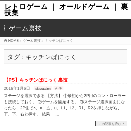
レトロゲーム ｜ オールドゲーム ｜ 裏
技集
ゲーム裏技
HOME
»
ゲーム裏技
»
キッチンぱにっく
タグ : キッチンぱにっく
【PS】キッチンぱにっく 裏技
2016年1月6日
playstation
か行
ステージを選択できる 【方法】 ①最初から2P用のコントローラー
も接続しておく。 ②ゲームを開始する。 ③ステージ選択画面にな
ったら、2P側で○、×、△、□、L1、L2、R1、R2を押しながら、
下、下、右と押す。 結果： …
この記事を読む