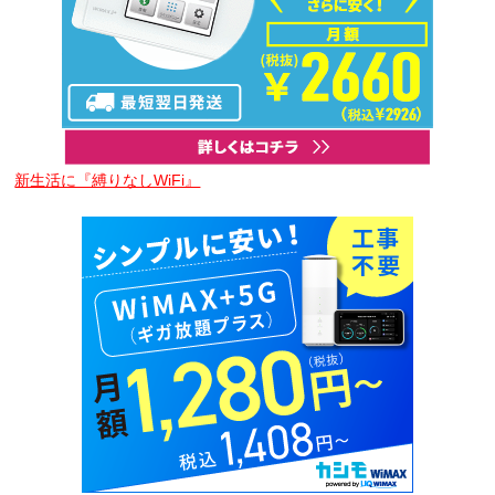
新生活に『縛りなしWiFi』