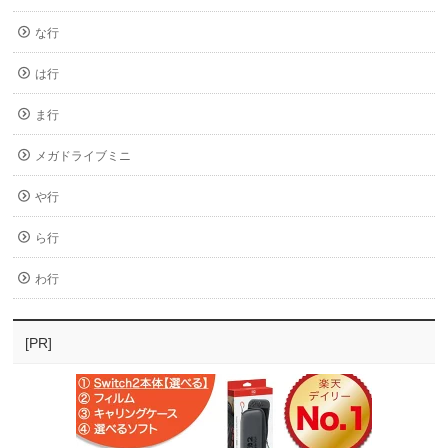
な行
は行
ま行
メガドライブミニ
や行
ら行
わ行
[PR]