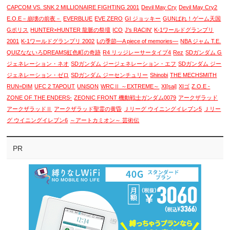
CAPCOM VS. SNK 2 MILLIONAIRE FIGHTING 2001
Devil May Cry
Devil May Cry2
E.O.E－崩壊の前夜－
EVERBLUE
EVE ZERO
GI ジョッキー
GUNばれ！ゲーム天国
Gポリス
HUNTER×HUNTER 龍脈の祭壇
ICO
J's RACIN'
K-1ワールドグランプリ
2001
K-1ワールドグランプリ 2002
Lの季節―A piece of memories―
NBA ジャム T.E.
QUIZなないろDREAMS虹色町の奇跡
R4 リッジレーサータイプ4
Rez
SDガンダム G
ジェネレーション・ネオ
SDガンダム ジージェネレーション・エフ
SDガンダム ジー
ジェネレーション・ゼロ
SDガンダム ジーセンチュリー
Shinobi
THE MECHSMITH
RUN=DIM
UFC 2 TAPOUT
UNiSON
WRCⅡ ～EXTREME～
XI[sai]
XIゴ
Z.O.E -
ZONE OF THE ENDERS-
ZEONIC FRONT 機動戦士ガンダム0079
アークザラッド
アークザラッドⅡ
アークザラッド聖霊の黄昏
Ｊリーグ ウイニングイレブン5
Ｊリー
グ ウイニングイレブン6
～アートカミオン～ 芸術伝
PR