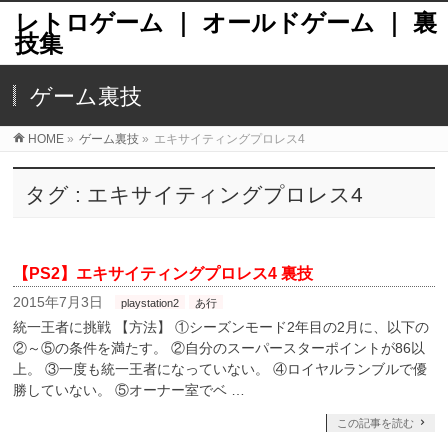
レトロゲーム ｜ オールドゲーム ｜ 裏
技集
ゲーム裏技
HOME
»
ゲーム裏技
»
エキサイティングプロレス4
タグ : エキサイティングプロレス4
【PS2】エキサイティングプロレス4 裏技
2015年7月3日
playstation2
あ行
統一王者に挑戦 【方法】 ①シーズンモード2年目の2月に、以下の
②～⑤の条件を満たす。 ②自分のスーパースターポイントが86以
上。 ③一度も統一王者になっていない。 ④ロイヤルランブルで優
勝していない。 ⑤オーナー室でベ …
この記事を読む