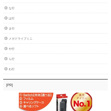
な行
は行
ま行
メガドライブミニ
や行
ら行
わ行
[PR]