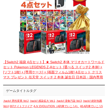
【Switch2 福袋 4点セット】★ Switch2 本体 マリオカートワールド
セット Pokemon LEGENDS Z-Aセット [選べる スイッチ2 本体] +
[ソフト1枚] + [専用ケース] + [画面フィルム1枚] 4点セット クリス
マス プレゼント 任天堂 スイッチ 2 本体 誕生日 日本語・国内専用
ゲームタイトルタグ
.hack// 悪性変異 Vol.2
.hack// 感染拡大 Vol.1
.hack// 浸食汚染 Vol.3
.hack// 絶対包囲
Vol.4
007ナイトファイア
A.Ⅳ.EVOLUTION（A列車でいこう4）
A5 A列車でいこう5