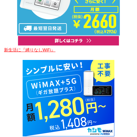
新生活に『縛りなしWiFi』