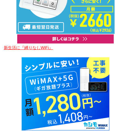
新生活に『縛りなしWiFi』