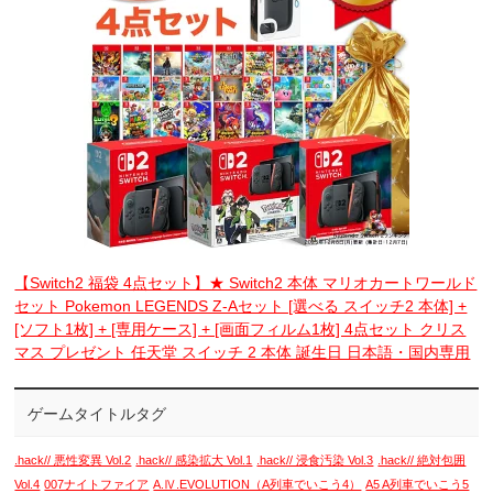
【Switch2 福袋 4点セット】★ Switch2 本体 マリオカートワールド
セット Pokemon LEGENDS Z-Aセット [選べる スイッチ2 本体] +
[ソフト1枚] + [専用ケース] + [画面フィルム1枚] 4点セット クリス
マス プレゼント 任天堂 スイッチ 2 本体 誕生日 日本語・国内専用
ゲームタイトルタグ
.hack// 悪性変異 Vol.2
.hack// 感染拡大 Vol.1
.hack// 浸食汚染 Vol.3
.hack// 絶対包囲
Vol.4
007ナイトファイア
A.Ⅳ.EVOLUTION（A列車でいこう4）
A5 A列車でいこう5