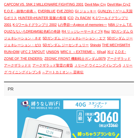
CAPCOM VS. SNK 2 MILLIONAIRE FIGHTING 2001
Devil May Cry
Devil May Cry2
E.O.E－崩壊の前夜－
EVERBLUE
EVE ZERO
GI ジョッキー
GUNばれ！ゲーム天国
Gポリス
HUNTER×HUNTER 龍脈の祭壇
ICO
J's RACIN'
K-1ワールドグランプリ
2001
K-1ワールドグランプリ 2002
Lの季節―A piece of memories―
NBA ジャム T.E.
QUIZなないろDREAMS虹色町の奇跡
R4 リッジレーサータイプ4
Rez
SDガンダム G
ジェネレーション・ネオ
SDガンダム ジージェネレーション・エフ
SDガンダム ジー
ジェネレーション・ゼロ
SDガンダム ジーセンチュリー
Shinobi
THE MECHSMITH
RUN=DIM
UFC 2 TAPOUT
UNiSON
WRCⅡ ～EXTREME～
XI[sai]
XIゴ
Z.O.E -
ZONE OF THE ENDERS-
ZEONIC FRONT 機動戦士ガンダム0079
アークザラッド
アークザラッドⅡ
アークザラッド聖霊の黄昏
Ｊリーグ ウイニングイレブン5
Ｊリー
グ ウイニングイレブン6
～アートカミオン～ 芸術伝
PR