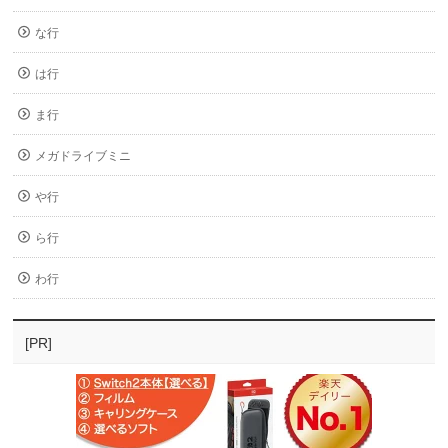
な行
は行
ま行
メガドライブミニ
や行
ら行
わ行
[PR]