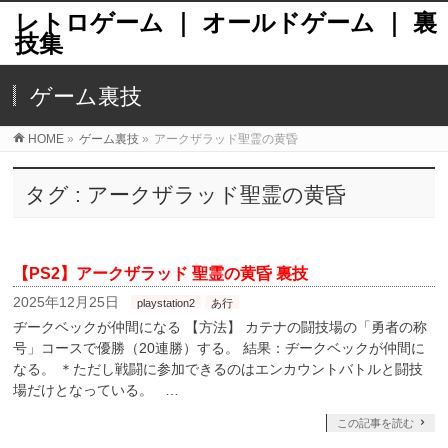
レトロゲーム ｜ オールドゲーム ｜ 裏
技集
ゲーム裏技
HOME
»
ゲーム裏技
»
アークザラッド聖霊の黄昏
タグ : アークザラッド聖霊の黄昏
【PS2】アークザラッド 聖霊の黄昏 裏技
2025年12月25日
playstation2
あ行
ヂークベックが仲間になる 【方法】 カテナの闘技場の「勇者の称
号」コースで優勝（20連勝）する。 結果：ヂークベックが仲間に
なる。 ＊ただし戦闘に参加できるのはエンカウントバトルと闘技
場だけとなっている。 …
この記事を読む