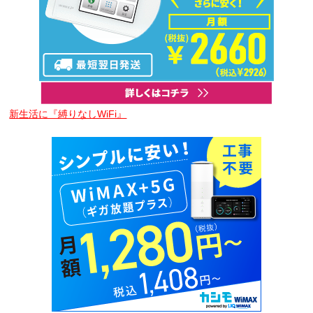
新生活に『縛りなしWiFi』