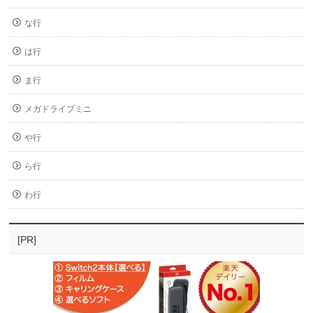
な行
は行
ま行
メガドライブミニ
や行
ら行
わ行
[PR]