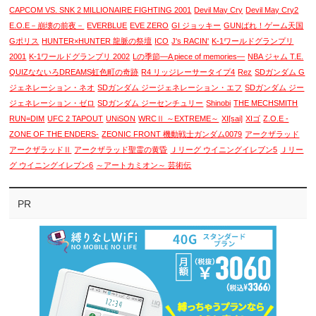
CAPCOM VS. SNK 2 MILLIONAIRE FIGHTING 2001
Devil May Cry
Devil May Cry2
E.O.E－崩壊の前夜－
EVERBLUE
EVE ZERO
GI ジョッキー
GUNばれ！ゲーム天国
Gポリス
HUNTER×HUNTER 龍脈の祭壇
ICO
J's RACIN'
K-1ワールドグランプリ
2001
K-1ワールドグランプリ 2002
Lの季節―A piece of memories―
NBA ジャム T.E.
QUIZなないろDREAMS虹色町の奇跡
R4 リッジレーサータイプ4
Rez
SDガンダム G
ジェネレーション・ネオ
SDガンダム ジージェネレーション・エフ
SDガンダム ジー
ジェネレーション・ゼロ
SDガンダム ジーセンチュリー
Shinobi
THE MECHSMITH
RUN=DIM
UFC 2 TAPOUT
UNiSON
WRCⅡ ～EXTREME～
XI[sai]
XIゴ
Z.O.E -
ZONE OF THE ENDERS-
ZEONIC FRONT 機動戦士ガンダム0079
アークザラッド
アークザラッドⅡ
アークザラッド聖霊の黄昏
Ｊリーグ ウイニングイレブン5
Ｊリー
グ ウイニングイレブン6
～アートカミオン～ 芸術伝
PR