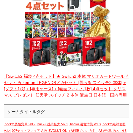
【Switch2 福袋 4点セット】★ Switch2 本体 マリオカートワールド
セット Pokemon LEGENDS Z-Aセット [選べる スイッチ2 本体] +
[ソフト1枚] + [専用ケース] + [画面フィルム1枚] 4点セット クリス
マス プレゼント 任天堂 スイッチ 2 本体 誕生日 日本語・国内専用
ゲームタイトルタグ
.hack// 悪性変異 Vol.2
.hack// 感染拡大 Vol.1
.hack// 浸食汚染 Vol.3
.hack// 絶対包囲
Vol.4
007ナイトファイア
A.Ⅳ.EVOLUTION（A列車でいこう4）
A5 A列車でいこう5