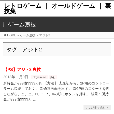
レトロゲーム ｜ オールドゲーム ｜ 裏
技集
ゲーム裏技
HOME
»
ゲーム裏技
»
アジト2
タグ : アジト2
【PS】アジト2 裏技
2015年11月9日
playstation
あ行
所持金が999億9999万円 【方法】 ①最初から、2P用のコントロー
ラーも接続しておく。 ②通常画面を出す。 ③2P側のスタートを押
しながら、△、△、□、□、○、×の順にボタンを押す。 結果：所持
金が999億9999万 …
この記事を読む