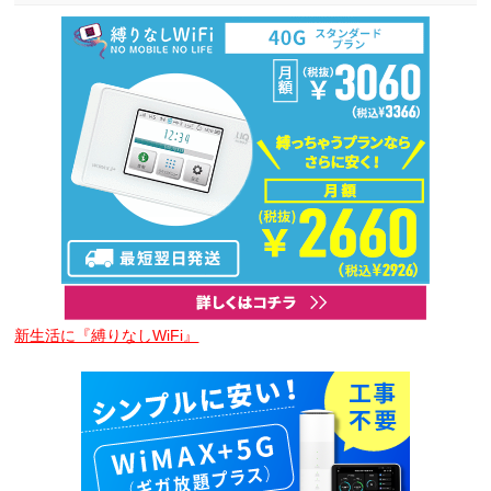
新生活に『縛りなしWiFi』