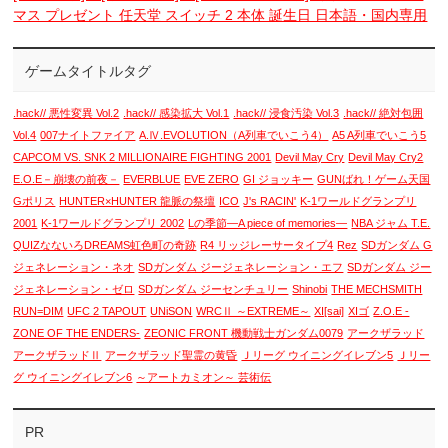
マス プレゼント 任天堂 スイッチ 2 本体 誕生日 日本語・国内専用
ゲームタイトルタグ
.hack// 悪性変異 Vol.2
.hack// 感染拡大 Vol.1
.hack// 浸食汚染 Vol.3
.hack// 絶対包囲
Vol.4
007ナイトファイア
A.Ⅳ.EVOLUTION（A列車でいこう4）
A5 A列車でいこう5
CAPCOM VS. SNK 2 MILLIONAIRE FIGHTING 2001
Devil May Cry
Devil May Cry2
E.O.E－崩壊の前夜－
EVERBLUE
EVE ZERO
GI ジョッキー
GUNばれ！ゲーム天国
Gポリス
HUNTER×HUNTER 龍脈の祭壇
ICO
J's RACIN'
K-1ワールドグランプリ
2001
K-1ワールドグランプリ 2002
Lの季節―A piece of memories―
NBA ジャム T.E.
QUIZなないろDREAMS虹色町の奇跡
R4 リッジレーサータイプ4
Rez
SDガンダム G
ジェネレーション・ネオ
SDガンダム ジージェネレーション・エフ
SDガンダム ジー
ジェネレーション・ゼロ
SDガンダム ジーセンチュリー
Shinobi
THE MECHSMITH
RUN=DIM
UFC 2 TAPOUT
UNiSON
WRCⅡ ～EXTREME～
XI[sai]
XIゴ
Z.O.E -
ZONE OF THE ENDERS-
ZEONIC FRONT 機動戦士ガンダム0079
アークザラッド
アークザラッドⅡ
アークザラッド聖霊の黄昏
Ｊリーグ ウイニングイレブン5
Ｊリー
グ ウイニングイレブン6
～アートカミオン～ 芸術伝
PR