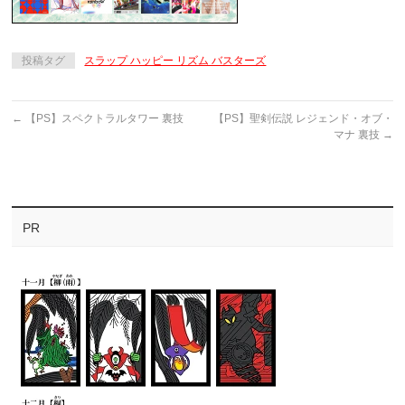
投稿タグ
スラップ ハッピー リズム バスターズ
←
【PS】スペクトラルタワー 裏技
【PS】聖剣伝説 レジェンド・オブ・
マナ 裏技
→
PR