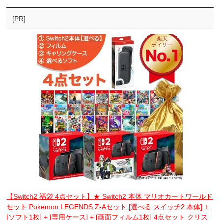
[PR]
【Switch2 福袋 4点セット】★ Switch2 本体 マリオカートワールド
セット Pokemon LEGENDS Z-Aセット [選べる スイッチ2 本体] +
[ソフト1枚] + [専用ケース] + [画面フィルム1枚] 4点セット クリス