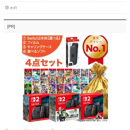
わ行
[PR]