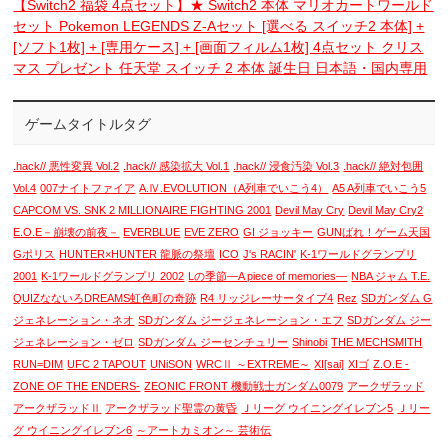
【Switch2 福袋 4点セット】★ Switch2 本体 マリオカートワールド
セット Pokemon LEGENDS Z-Aセット [選べる スイッチ2 本体] +
[ソフト1枚] + [専用ケース] + [画面フィルム1枚] 4点セット クリス
マス プレゼント 任天堂 スイッチ 2 本体 誕生日 日本語・国内専用
ゲームタイトルタグ
.hack// 悪性変異 Vol.2
.hack// 感染拡大 Vol.1
.hack// 浸食汚染 Vol.3
.hack// 絶対包囲
Vol.4
007ナイトファイア
A.Ⅳ.EVOLUTION（A列車でいこう4）
A5 A列車でいこう5
CAPCOM VS. SNK 2 MILLIONAIRE FIGHTING 2001
Devil May Cry
Devil May Cry2
E.O.E－崩壊の前夜－
EVERBLUE
EVE ZERO
GI ジョッキー
GUNばれ！ゲーム天国
Gポリス
HUNTER×HUNTER 龍脈の祭壇
ICO
J's RACIN'
K-1ワールドグランプリ
2001
K-1ワールドグランプリ 2002
Lの季節―A piece of memories―
NBA ジャム T.E.
QUIZなないろDREAMS虹色町の奇跡
R4 リッジレーサータイプ4
Rez
SDガンダム G
ジェネレーション・ネオ
SDガンダム ジージェネレーション・エフ
SDガンダム ジー
ジェネレーション・ゼロ
SDガンダム ジーセンチュリー
Shinobi
THE MECHSMITH
RUN=DIM
UFC 2 TAPOUT
UNiSON
WRCⅡ ～EXTREME～
XI[sai]
XIゴ
Z.O.E -
ZONE OF THE ENDERS-
ZEONIC FRONT 機動戦士ガンダム0079
アークザラッド
アークザラッドⅡ
アークザラッド聖霊の黄昏
Ｊリーグ ウイニングイレブン5
Ｊリー
グ ウイニングイレブン6
～アートカミオン～ 芸術伝