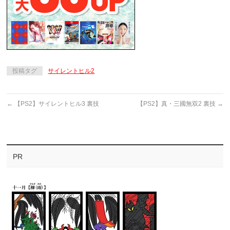
投稿タグ
サイレントヒル2
←
【PS2】サイレントヒル3 裏技
【PS2】真・三國無双2 裏技
→
PR