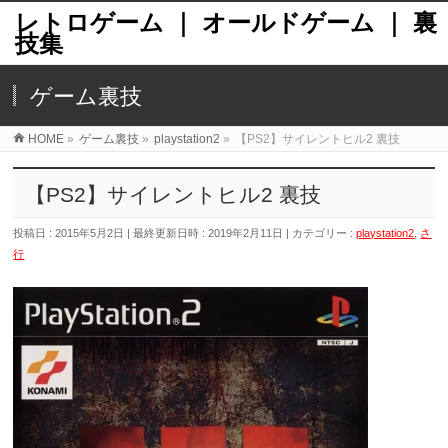
レトロゲーム ｜ オールドゲーム ｜ 裏
技集
ゲーム裏技
HOME
»
ゲーム裏技
»
playstation2
»
【PS2】サイレントヒル2 裏技
【PS2】サイレントヒル2 裏技
投稿日 : 2015年5月2日
最終更新日時 : 2019年2月11日
カテゴリー :
playstation2
,
さ
行