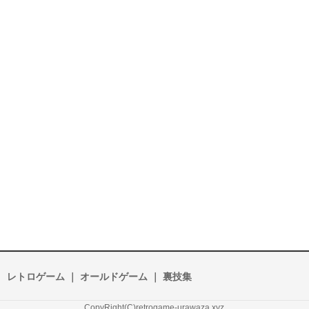
レトロゲーム ｜ オールドゲーム ｜ 裏技集
CopyRight(C)retrogame-urawaza.xyz