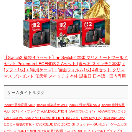
【Switch2 福袋 4点セット】★ Switch2 本体 マリオカートワールド
セット Pokemon LEGENDS Z-Aセット [選べる スイッチ2 本体] +
[ソフト1枚] + [専用ケース] + [画面フィルム1枚] 4点セット クリス
マス プレゼント 任天堂 スイッチ 2 本体 誕生日 日本語・国内専用
ゲームタイトルタグ
.hack// 悪性変異 Vol.2
.hack// 感染拡大 Vol.1
.hack// 浸食汚染 Vol.3
.hack// 絶対包囲
Vol.4
007ナイトファイア
A.Ⅳ.EVOLUTION（A列車でいこう4）
A5 A列車でいこう5
CAPCOM VS. SNK 2 MILLIONAIRE FIGHTING 2001
Devil May Cry
Devil May Cry2
E.O.E－崩壊の前夜－
EVERBLUE
EVE ZERO
GI ジョッキー
GUNばれ！ゲーム天国
Gポリス
HUNTER×HUNTER 龍脈の祭壇
ICO
J's RACIN'
K-1ワールドグランプリ