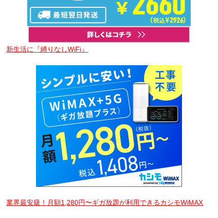
新生活に『縛りなしWiFi』
業界最安級！月額1,280円〜ギガ放題が利用できるカシモWiMAX