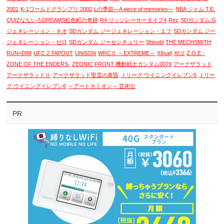
2001
K-1ワールドグランプリ 2002
Lの季節―A piece of memories―
NBA ジャム T.E.
QUIZなないろDREAMS虹色町の奇跡
R4 リッジレーサータイプ4
Rez
SDガンダム G
ジェネレーション・ネオ
SDガンダム ジージェネレーション・エフ
SDガンダム ジー
ジェネレーション・ゼロ
SDガンダム ジーセンチュリー
Shinobi
THE MECHSMITH
RUN=DIM
UFC 2 TAPOUT
UNiSON
WRCⅡ ～EXTREME～
XI[sai]
XIゴ
Z.O.E -
ZONE OF THE ENDERS-
ZEONIC FRONT 機動戦士ガンダム0079
アークザラッド
アークザラッドⅡ
アークザラッド聖霊の黄昏
Ｊリーグ ウイニングイレブン5
Ｊリー
グ ウイニングイレブン6
～アートカミオン～ 芸術伝
PR