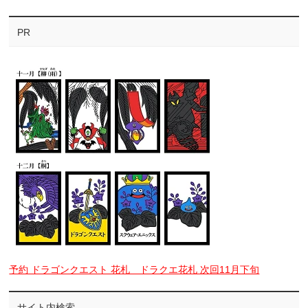
PR
予約 ドラゴンクエスト 花札 ドラクエ花札 次回11月下旬
サイト内検索