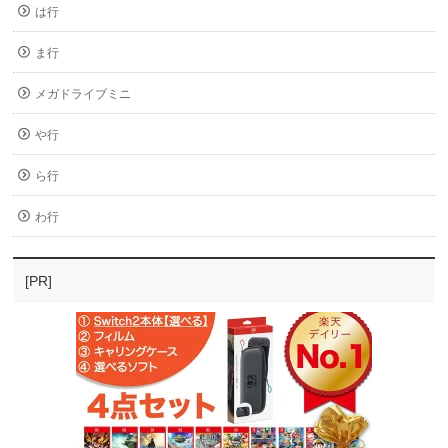
は行
ま行
メガドライブミニ
や行
ら行
わ行
[PR]