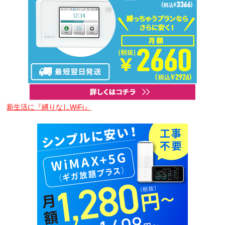
新生活に『縛りなしWiFi』