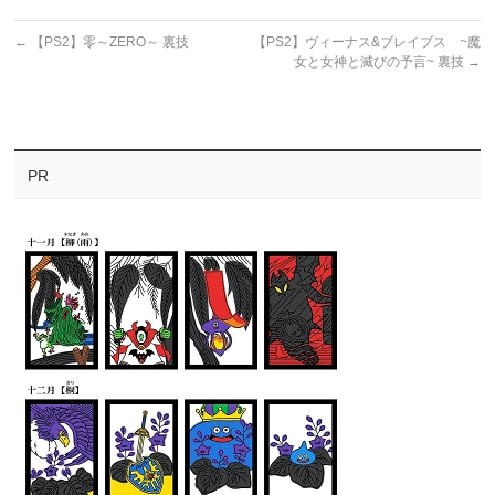
←
【PS2】零～ZERO～ 裏技
【PS2】ヴィーナス&ブレイブス ~魔
女と女神と滅びの予言~ 裏技
→
PR