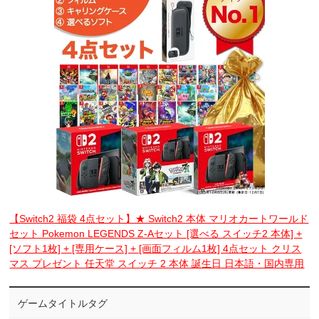
【Switch2 福袋 4点セット】★ Switch2 本体 マリオカートワールド
セット Pokemon LEGENDS Z-Aセット [選べる スイッチ2 本体] +
[ソフト1枚] + [専用ケース] + [画面フィルム1枚] 4点セット クリス
マス プレゼント 任天堂 スイッチ 2 本体 誕生日 日本語・国内専用
ゲームタイトルタグ