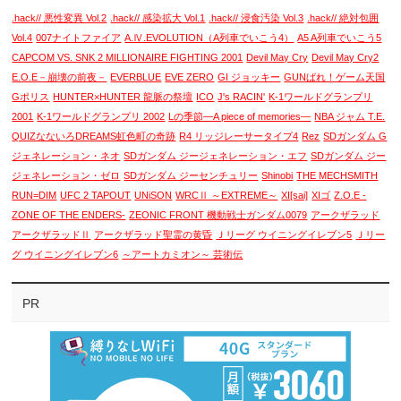
.hack// 悪性変異 Vol.2
.hack// 感染拡大 Vol.1
.hack// 浸食汚染 Vol.3
.hack// 絶対包囲
Vol.4
007ナイトファイア
A.Ⅳ.EVOLUTION（A列車でいこう4）
A5 A列車でいこう5
CAPCOM VS. SNK 2 MILLIONAIRE FIGHTING 2001
Devil May Cry
Devil May Cry2
E.O.E－崩壊の前夜－
EVERBLUE
EVE ZERO
GI ジョッキー
GUNばれ！ゲーム天国
Gポリス
HUNTER×HUNTER 龍脈の祭壇
ICO
J's RACIN'
K-1ワールドグランプリ
2001
K-1ワールドグランプリ 2002
Lの季節―A piece of memories―
NBA ジャム T.E.
QUIZなないろDREAMS虹色町の奇跡
R4 リッジレーサータイプ4
Rez
SDガンダム G
ジェネレーション・ネオ
SDガンダム ジージェネレーション・エフ
SDガンダム ジー
ジェネレーション・ゼロ
SDガンダム ジーセンチュリー
Shinobi
THE MECHSMITH
RUN=DIM
UFC 2 TAPOUT
UNiSON
WRCⅡ ～EXTREME～
XI[sai]
XIゴ
Z.O.E -
ZONE OF THE ENDERS-
ZEONIC FRONT 機動戦士ガンダム0079
アークザラッド
アークザラッドⅡ
アークザラッド聖霊の黄昏
Ｊリーグ ウイニングイレブン5
Ｊリー
グ ウイニングイレブン6
～アートカミオン～ 芸術伝
PR