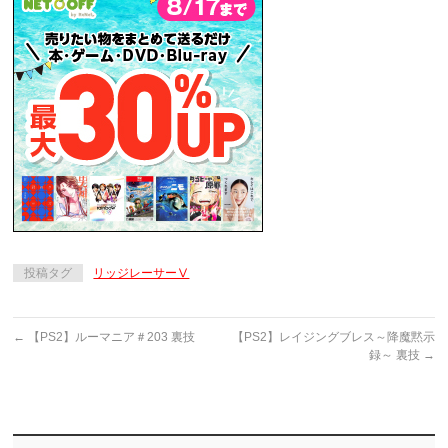
投稿タグ
リッジレーサーⅤ
←
【PS2】ルーマニア＃203 裏技
【PS2】レイジングブレス～降魔黙示
録～ 裏技
→