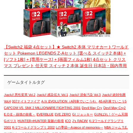
【Switch2 福袋 4点セット】★ Switch2 本体 マリオカートワールド
セット Pokemon LEGENDS Z-Aセット [選べる スイッチ2 本体] +
[ソフト1枚] + [専用ケース] + [画面フィルム1枚] 4点セット クリス
マス プレゼント 任天堂 スイッチ 2 本体 誕生日 日本語・国内専用
ゲームタイトルタグ
.hack// 悪性変異 Vol.2
.hack// 感染拡大 Vol.1
.hack// 浸食汚染 Vol.3
.hack// 絶対包囲
Vol.4
007ナイトファイア
A.Ⅳ.EVOLUTION（A列車でいこう4）
A5 A列車でいこう5
CAPCOM VS. SNK 2 MILLIONAIRE FIGHTING 2001
Devil May Cry
Devil May Cry2
E.O.E－崩壊の前夜－
EVERBLUE
EVE ZERO
GI ジョッキー
GUNばれ！ゲーム天国
Gポリス
HUNTER×HUNTER 龍脈の祭壇
ICO
J's RACIN'
K-1ワールドグランプリ
2001
K-1ワールドグランプリ 2002
Lの季節―A piece of memories―
NBA ジャム T.E.