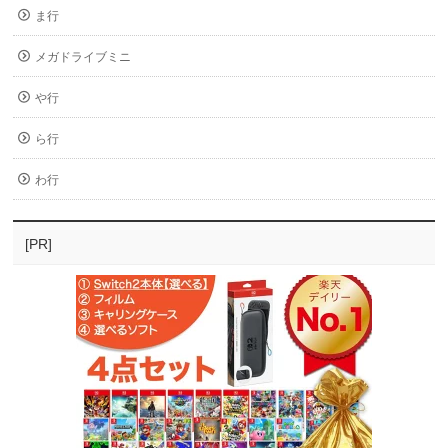
ま行
メガドライブミニ
や行
ら行
わ行
[PR]