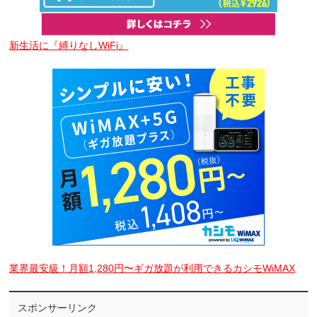
新生活に『縛りなしWiFi』
業界最安級！月額1,280円〜ギガ放題が利用できるカシモWiMAX
スポンサーリンク