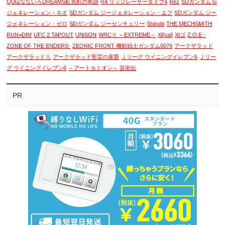
QUIZなないろDREAMS虹色町の奇跡
R4 リッジレーサータイプ4
Rez
SDガンダム G
ジェネレーション・ネオ
SDガンダム ジージェネレーション・エフ
SDガンダム ジー
ジェネレーション・ゼロ
SDガンダム ジーセンチュリー
Shinobi
THE MECHSMITH
RUN=DIM
UFC 2 TAPOUT
UNiSON
WRCⅡ ～EXTREME～
XI[sai]
XIゴ
Z.O.E -
ZONE OF THE ENDERS-
ZEONIC FRONT 機動戦士ガンダム0079
アークザラッド
アークザラッドⅡ
アークザラッド聖霊の黄昏
Ｊリーグ ウイニングイレブン5
Ｊリー
グ ウイニングイレブン6
～アートカミオン～ 芸術伝
PR