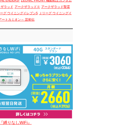
THE ENDERS-
ZEONIC FRONT 機動戦士ガンダム
クザラッド
アークザラッドⅡ
アークザラッド聖霊
ーグ ウイニングイレブン5
Ｊリーグ ウイニングイ
アートカミオン～ 芸術伝
『縛りなしWiFi』