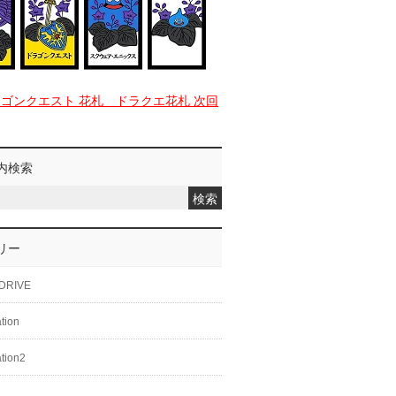
ラゴンクエスト 花札 ドラクエ花札 次回
内検索
リー
DRIVE
ation
ation2