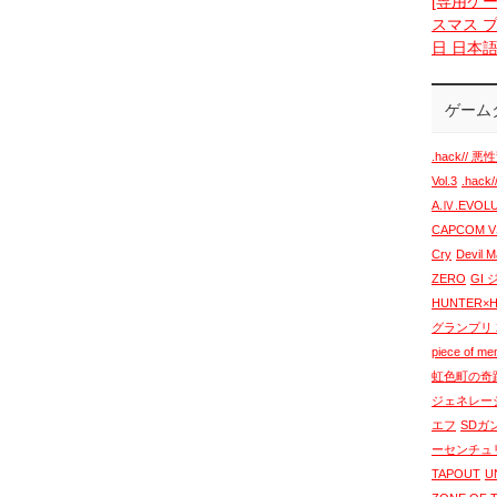
[専用ケー
スマス プ
日 日本
ゲーム
.hack// 悪性
Vol.3
.hack
A.Ⅳ.EVO
CAPCOM VS
Cry
Devil 
ZERO
GI
HUNTER×
グランプリ 2
piece of m
虹色町の奇
ジェネレー
エフ
SDガ
ーセンチュ
TAPOUT
U