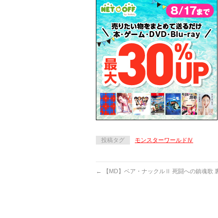
投稿タグ
モンスターワールドⅣ
←
【MD】ベア・ナックルⅡ 死闘への鎮魂歌 