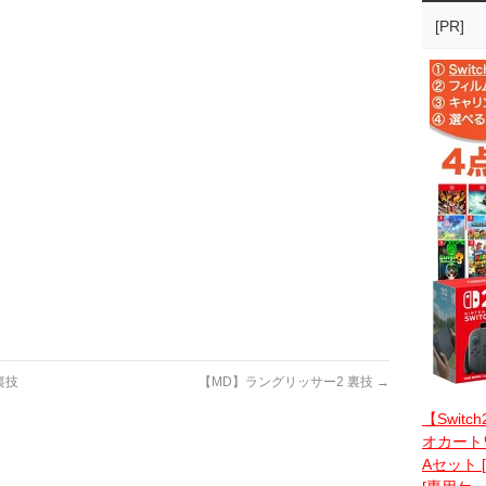
[PR]
裏技
【MD】ラングリッサー2 裏技
→
【Switc
オカートワ
Aセット 