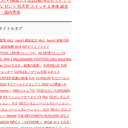
ス] + [画面フィルム1枚] 4点セット クリ
レゼント 任天堂 スイッチ 2 本体 誕生
語・国内専用
タイトルタグ
変異 Vol.2
.hack// 感染拡大 Vol.1
.hack// 浸食汚染
// 絶対包囲 Vol.4
007ナイトファイア
LUTION（A列車でいこう4）
A5 A列車でいこう5
. SNK 2 MILLIONAIRE FIGHTING 2001
Devil May
May Cry2
E.O.E－崩壊の前夜－
EVERBLUE
EVE
 ジョッキー
GUNばれ！ゲーム天国
Gポリス
HUNTER 龍脈の祭壇
ICO
J's RACIN'
K-1ワールド
001
K-1ワールドグランプリ 2002
Lの季節―A
emories―
NBA ジャム T.E.
QUIZなないろDREAMS
跡
R4 リッジレーサータイプ4
Rez
SDガンダム G
ション・ネオ
SDガンダム ジージェネレーション・
ンダム ジージェネレーション・ゼロ
SDガンダム ジ
リー
Shinobi
THE MECHSMITH RUN=DIM
UFC 2
NiSON
WRCⅡ ～EXTREME～
XI[sai]
XIゴ
Z.O.E -