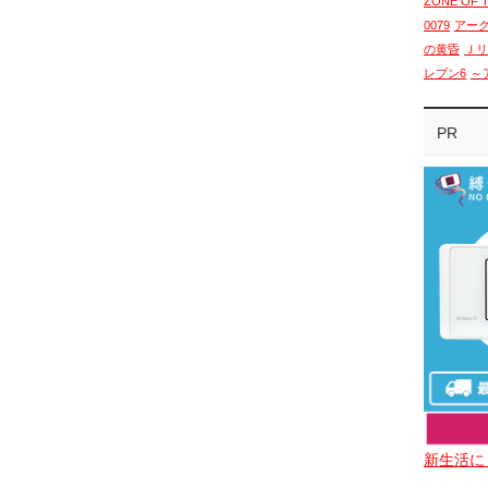
ZONE OF 
0079
アー
の黄昏
Ｊリ
レブン6
～
PR
新生活に