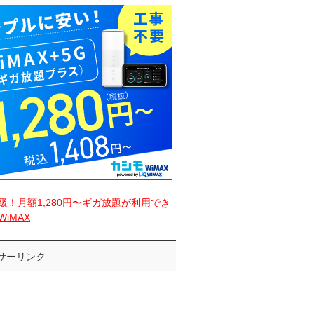
級！月額1,280円〜ギガ放題が利用でき
iMAX
サーリンク