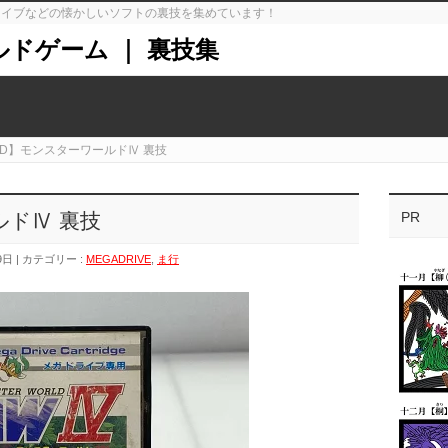
ガドライブなどの懐かしいソフトの裏技を集めています！
ルドゲーム ｜ 裏技集
D】モンスターワールドⅣ 裏技
ルドⅣ 裏技
PR
9日
カテゴリー :
MEGADRIVE
,
ま行