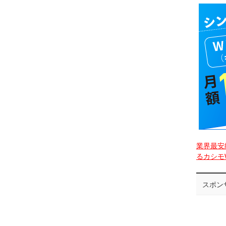
業界最安
るカシモW
スポン