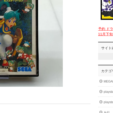
予約 ド
11月下旬
サイト
カテゴ
MEGA
playst
playst
あ行