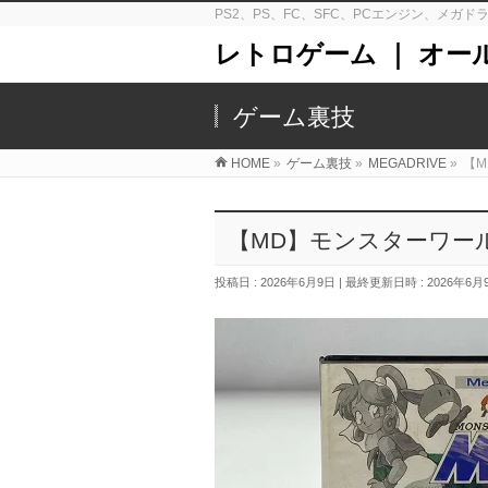
PS2、PS、FC、SFC、PCエンジン、メ
レトロゲーム ｜ オー
ゲーム裏技
HOME
»
ゲーム裏技
»
MEGADRIVE
»
【M
【MD】モンスターワー
投稿日 : 2026年6月9日
最終更新日時 : 2026年6月