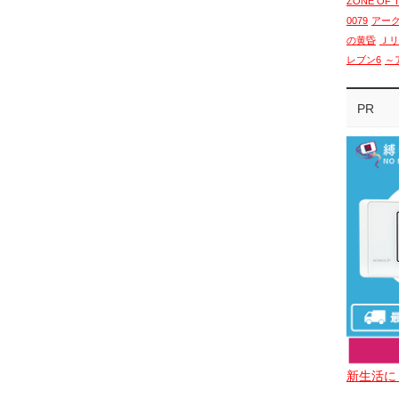
ZONE OF 
0079
アー
の黄昏
Ｊリ
レブン6
～
PR
新生活に