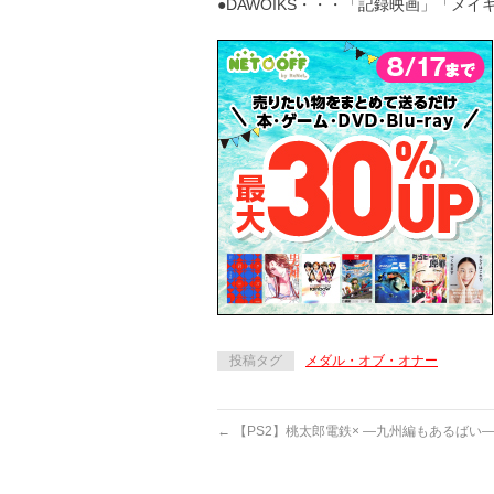
●DAWOIKS・・・「記録映画」「メ
投稿タグ
メダル・オブ・オナー
←
【PS2】桃太郎電鉄× ―九州編もあるばい―