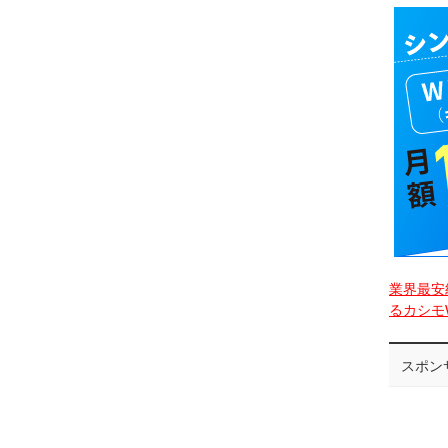
業界最安
るカシモW
スポン