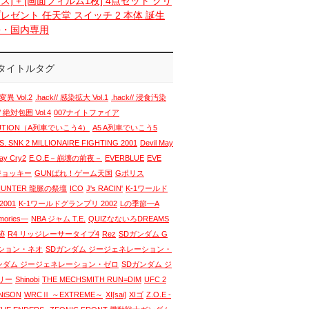
ス] + [画面フィルム1枚] 4点セット クリ
レゼント 任天堂 スイッチ 2 本体 誕生
語・国内専用
タイトルタグ
変異 Vol.2
.hack// 感染拡大 Vol.1
.hack// 浸食汚染
// 絶対包囲 Vol.4
007ナイトファイア
LUTION（A列車でいこう4）
A5 A列車でいこう5
. SNK 2 MILLIONAIRE FIGHTING 2001
Devil May
May Cry2
E.O.E－崩壊の前夜－
EVERBLUE
EVE
 ジョッキー
GUNばれ！ゲーム天国
Gポリス
HUNTER 龍脈の祭壇
ICO
J's RACIN'
K-1ワールド
001
K-1ワールドグランプリ 2002
Lの季節―A
emories―
NBA ジャム T.E.
QUIZなないろDREAMS
跡
R4 リッジレーサータイプ4
Rez
SDガンダム G
ション・ネオ
SDガンダム ジージェネレーション・
ンダム ジージェネレーション・ゼロ
SDガンダム ジ
リー
Shinobi
THE MECHSMITH RUN=DIM
UFC 2
NiSON
WRCⅡ ～EXTREME～
XI[sai]
XIゴ
Z.O.E -