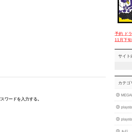
予約 ド
11月下旬
サイト
カテゴ
MEGA
パスワードを入力する。
playst
playst
。
あ行