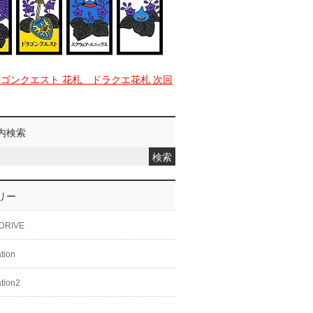
ラゴンクエスト 花札 ドラクエ花札 次回
内検索
リー
DRIVE
ation
ation2