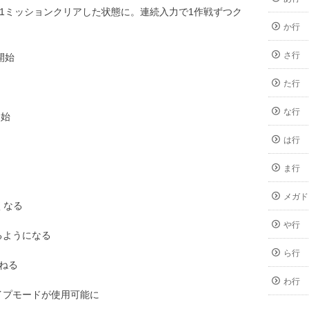
で1ミッションクリアした状態に。連続入力で1作戦ずつク
か行
さ行
開始
た行
な行
開始
は行
ま行
メガド
くなる
や行
せるようになる
ら行
跳ねる
わ行
ナイプモードが使用可能に