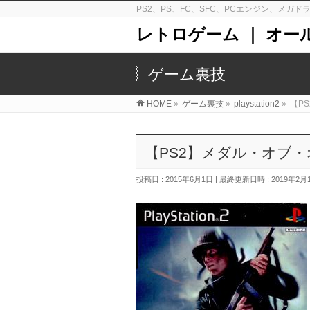
PS2、PS、FC、SFC、PCエンジン、メ
レトロゲーム ｜ オー
ゲーム裏技
HOME
»
ゲーム裏技
»
playstation2
»
【P
【PS2】メダル・オブ・
投稿日 : 2015年6月1日
最終更新日時 : 2019年2月