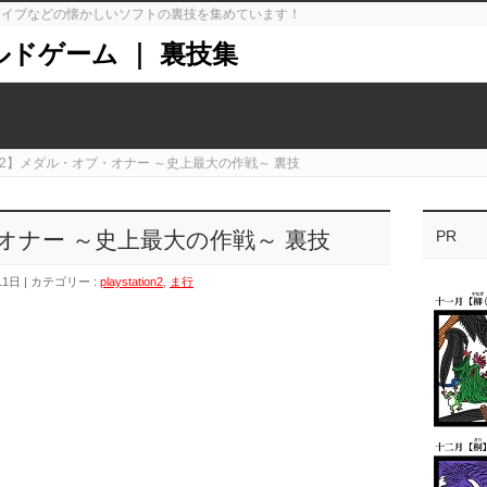
ガドライブなどの懐かしいソフトの裏技を集めています！
ルドゲーム ｜ 裏技集
S2】メダル・オブ・オナー ～史上最大の作戦～ 裏技
オナー ～史上最大の作戦～ 裏技
PR
11日
カテゴリー :
playstation2
,
ま行