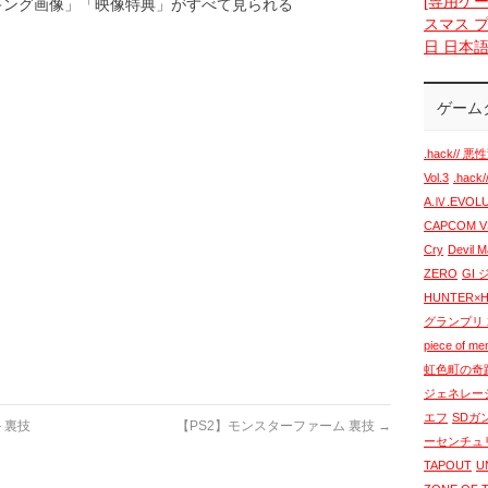
[専用ケー
イキング画像」「映像特典」がすべて見られる
スマス プ
日 日本
ゲーム
.hack// 悪性
Vol.3
.hack
A.Ⅳ.EVO
CAPCOM VS
Cry
Devil 
ZERO
GI
HUNTER×
グランプリ 2
piece of m
虹色町の奇
ジェネレー
エフ
SDガ
 裏技
【PS2】モンスターファーム 裏技
→
ーセンチュ
TAPOUT
U