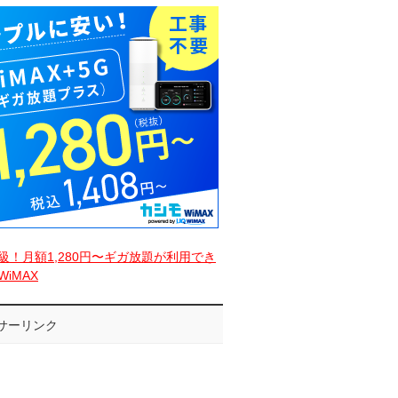
級！月額1,280円〜ギガ放題が利用でき
iMAX
サーリンク