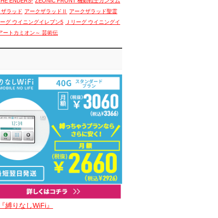
THE ENDERS-
ZEONIC FRONT 機動戦士ガンダム
クザラッド
アークザラッドⅡ
アークザラッド聖霊
ーグ ウイニングイレブン5
Ｊリーグ ウイニングイ
アートカミオン～ 芸術伝
『縛りなしWiFi』