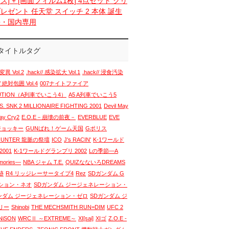
ス] + [画面フィルム1枚] 4点セット クリ
レゼント 任天堂 スイッチ 2 本体 誕生
語・国内専用
タイトルタグ
変異 Vol.2
.hack// 感染拡大 Vol.1
.hack// 浸食汚染
// 絶対包囲 Vol.4
007ナイトファイア
LUTION（A列車でいこう4）
A5 A列車でいこう5
. SNK 2 MILLIONAIRE FIGHTING 2001
Devil May
May Cry2
E.O.E－崩壊の前夜－
EVERBLUE
EVE
 ジョッキー
GUNばれ！ゲーム天国
Gポリス
HUNTER 龍脈の祭壇
ICO
J's RACIN'
K-1ワールド
001
K-1ワールドグランプリ 2002
Lの季節―A
emories―
NBA ジャム T.E.
QUIZなないろDREAMS
跡
R4 リッジレーサータイプ4
Rez
SDガンダム G
ション・ネオ
SDガンダム ジージェネレーション・
ンダム ジージェネレーション・ゼロ
SDガンダム ジ
リー
Shinobi
THE MECHSMITH RUN=DIM
UFC 2
NiSON
WRCⅡ ～EXTREME～
XI[sai]
XIゴ
Z.O.E -