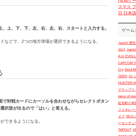
[専用ケー
スマス プ
日 日本
上、上、下、下、左、右、左、右、スタートと入力する。
ゲーム
ドなどで、2つの地方球場が選択できるようになる。
.hack// 悪性
Vol.3
.hack
A.Ⅳ.EVO
CAPCOM VS
Cry
Devil 
る
ZERO
GI
HUNTER×
グランプリ 2
piece of m
面で対戦カードにカーソルを合わせながらセレクトボタン
虹色町の奇
の選択肢が出るので「はい」と答える。
ジェネレー
エフ
SDガ
ドができるようになる。
ーセンチュ
TAPOUT
U