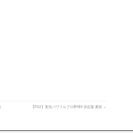
技
【PS2】実況パワフルプロ野球9 決定版 裏技
→