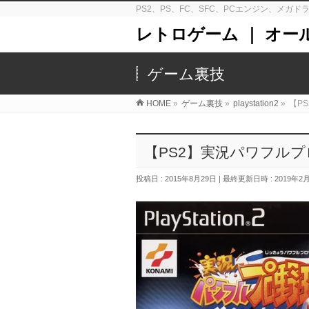
PS2、PS、FC、SFC、PCエンジン、メ
レトロゲーム ｜ オー
ゲーム裏技
HOME
»
ゲーム裏技
»
playstation2
»
【P
【PS2】実況パワフルプ
投稿日 : 2015年8月29日
最終更新日時 : 2019年2