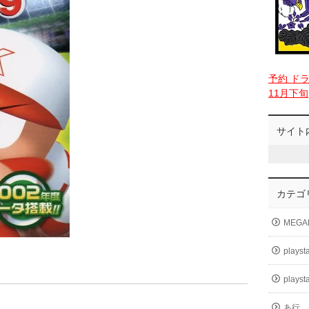
予約 ド
11月下旬
サイト
カテゴ
MEGA
playst
playst
あ行