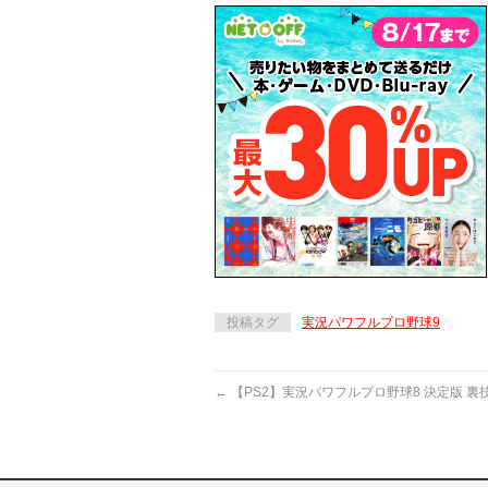
投稿タグ
実況パワフルプロ野球9
←
【PS2】実況パワフルプロ野球8 決定版 裏