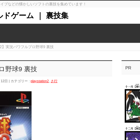
ガドライブなどの懐かしいソフトの裏技を集めています！
ルドゲーム ｜ 裏技集
S2】実況パワフルプロ野球9 裏技
ロ野球9 裏技
PR
月12日
カテゴリー :
playstation2
,
さ行