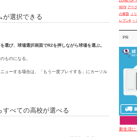
ZONE OF 
0079
アー
の黄昏
Ｊリ
ムが選択できる
レブン6
～
PR
を選び、球場選択画面でR2を押しながら球場を選ぶ。
用のものになる。
ィニューする場合は、「もう一度プレイする」にカーソル
らすべての高校が選べる
新生活に