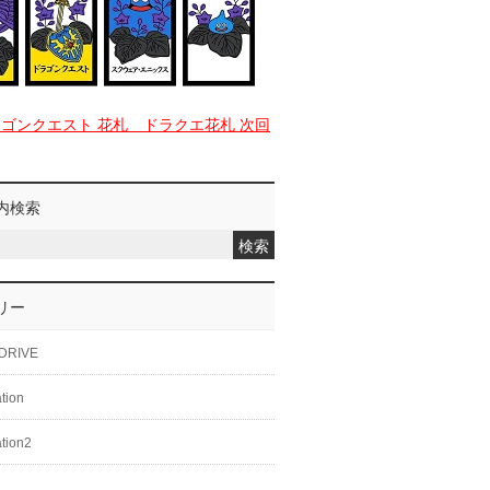
ラゴンクエスト 花札 ドラクエ花札 次回
内検索
リー
DRIVE
ation
ation2