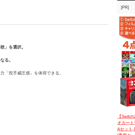
[PR]
高校」を選択。
になる。
能力「投手威圧感」を体得できる。
【Switc
オカートワ
Aセット 