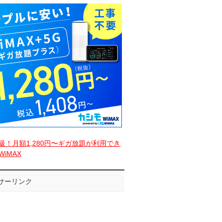
級！月額1,280円〜ギガ放題が利用でき
iMAX
サーリンク