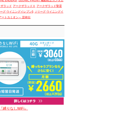
THE ENDERS-
ZEONIC FRONT 機動戦士ガンダム
クザラッド
アークザラッドⅡ
アークザラッド聖霊
ーグ ウイニングイレブン5
Ｊリーグ ウイニングイ
アートカミオン～ 芸術伝
『縛りなしWiFi』