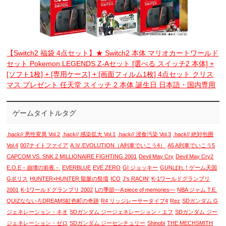
【Switch2 福袋 4点セット】★ Switch2 本体 マリオカートワールド
セット Pokemon LEGENDS Z-Aセット [選べる スイッチ2 本体] +
[ソフト1枚] + [専用ケース] + [画面フィルム1枚] 4点セット クリス
マス プレゼント 任天堂 スイッチ 2 本体 誕生日 日本語・国内専用
ゲームタイトルタグ
.hack// 悪性変異 Vol.2
.hack// 感染拡大 Vol.1
.hack// 浸食汚染 Vol.3
.hack// 絶対包囲
Vol.4
007ナイトファイア
A.Ⅳ.EVOLUTION（A列車でいこう4）
A5 A列車でいこう5
CAPCOM VS. SNK 2 MILLIONAIRE FIGHTING 2001
Devil May Cry
Devil May Cry2
E.O.E－崩壊の前夜－
EVERBLUE
EVE ZERO
GI ジョッキー
GUNばれ！ゲーム天国
Gポリス
HUNTER×HUNTER 龍脈の祭壇
ICO
J's RACIN'
K-1ワールドグランプリ
2001
K-1ワールドグランプリ 2002
Lの季節―A piece of memories―
NBA ジャム T.E.
QUIZなないろDREAMS虹色町の奇跡
R4 リッジレーサータイプ4
Rez
SDガンダム G
ジェネレーション・ネオ
SDガンダム ジージェネレーション・エフ
SDガンダム ジー
ジェネレーション・ゼロ
SDガンダム ジーセンチュリー
Shinobi
THE MECHSMITH