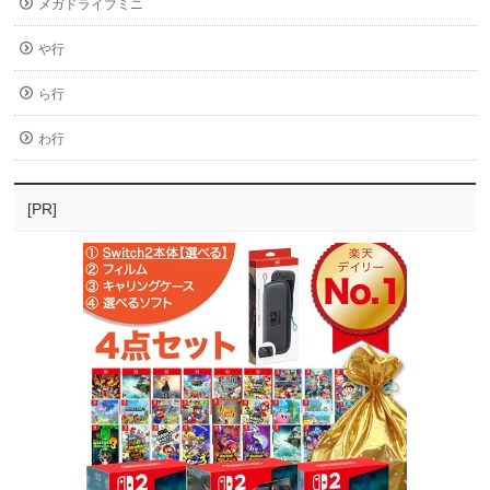
メガドライブミニ
や行
ら行
わ行
[PR]