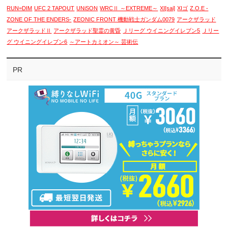
RUN=DIM
UFC 2 TAPOUT
UNiSON
WRCⅡ ～EXTREME～
XI[sai]
XIゴ
Z.O.E -
ZONE OF THE ENDERS-
ZEONIC FRONT 機動戦士ガンダム0079
アークザラッド
アークザラッドⅡ
アークザラッド聖霊の黄昏
Ｊリーグ ウイニングイレブン5
Ｊリー
グ ウイニングイレブン6
～アートカミオン～ 芸術伝
PR