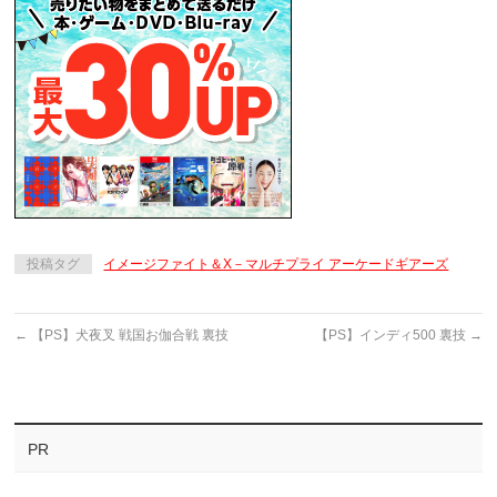
投稿タグ
イメージファイト＆X－マルチプライ アーケードギアーズ
←
【PS】犬夜叉 戦国お伽合戦 裏技
【PS】インディ500 裏技
→
PR