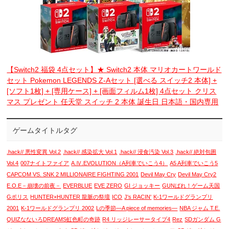
【Switch2 福袋 4点セット】★ Switch2 本体 マリオカートワールド
セット Pokemon LEGENDS Z-Aセット [選べる スイッチ2 本体] +
[ソフト1枚] + [専用ケース] + [画面フィルム1枚] 4点セット クリス
マス プレゼント 任天堂 スイッチ 2 本体 誕生日 日本語・国内専用
ゲームタイトルタグ
.hack// 悪性変異 Vol.2
.hack// 感染拡大 Vol.1
.hack// 浸食汚染 Vol.3
.hack// 絶対包囲
Vol.4
007ナイトファイア
A.Ⅳ.EVOLUTION（A列車でいこう4）
A5 A列車でいこう5
CAPCOM VS. SNK 2 MILLIONAIRE FIGHTING 2001
Devil May Cry
Devil May Cry2
E.O.E－崩壊の前夜－
EVERBLUE
EVE ZERO
GI ジョッキー
GUNばれ！ゲーム天国
Gポリス
HUNTER×HUNTER 龍脈の祭壇
ICO
J's RACIN'
K-1ワールドグランプリ
2001
K-1ワールドグランプリ 2002
Lの季節―A piece of memories―
NBA ジャム T.E.
QUIZなないろDREAMS虹色町の奇跡
R4 リッジレーサータイプ4
Rez
SDガンダム G