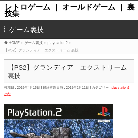
レトロゲーム ｜ オールドゲーム ｜ 裏
技集
ゲーム裏技
HOME
»
ゲーム裏技
»
playstation2
»
【PS2】グランディア エクストリーム 裏技
【PS2】グランディア エクストリーム
裏技
投稿日 : 2015年4月15日
最終更新日時 : 2019年2月11日
カテゴリー :
playstation2
,
か行