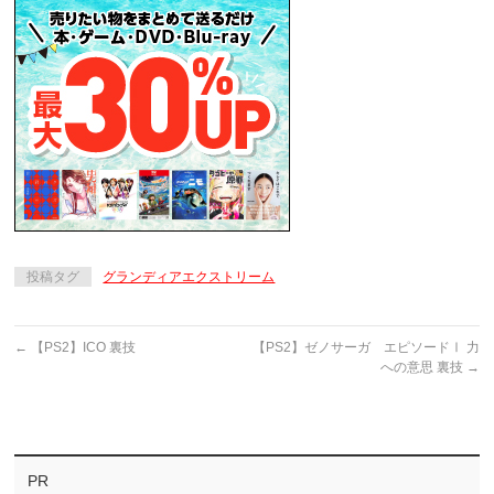
投稿タグ
グランディアエクストリーム
←
【PS2】ICO 裏技
【PS2】ゼノサーガ エピソードⅠ 力
への意思 裏技
→
PR