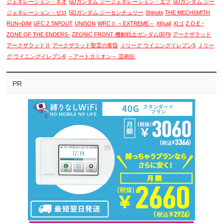
ジェネレーション・ネオ
SDガンダム ジージェネレーション・エフ
SDガンダム ジー
ジェネレーション・ゼロ
SDガンダム ジーセンチュリー
Shinobi
THE MECHSMITH
RUN=DIM
UFC 2 TAPOUT
UNiSON
WRCⅡ ～EXTREME～
XI[sai]
XIゴ
Z.O.E -
ZONE OF THE ENDERS-
ZEONIC FRONT 機動戦士ガンダム0079
アークザラッド
アークザラッドⅡ
アークザラッド聖霊の黄昏
Ｊリーグ ウイニングイレブン5
Ｊリー
グ ウイニングイレブン6
～アートカミオン～ 芸術伝
PR