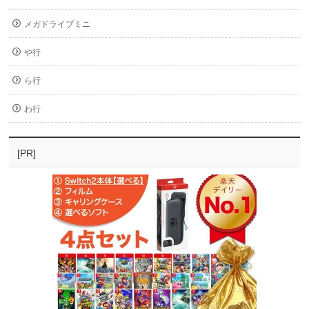
メガドライブミニ
や行
ら行
わ行
[PR]