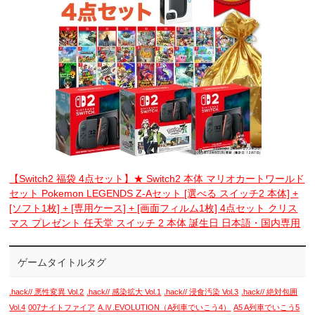
【Switch2 福袋 4点セット】★ Switch2 本体 マリオカートワールド
セット Pokemon LEGENDS Z-Aセット [選べる スイッチ2 本体] +
[ソフト1枚] + [専用ケース] + [画面フィルム1枚] 4点セット クリス
マス プレゼント 任天堂 スイッチ 2 本体 誕生日 日本語・国内専用
ゲームタイトルタグ
.hack// 悪性変異 Vol.2
.hack// 感染拡大 Vol.1
.hack// 浸食汚染 Vol.3
.hack// 絶対包囲
Vol.4
007ナイトファイア
A.Ⅳ.EVOLUTION（A列車でいこう4）
A5 A列車でいこう5