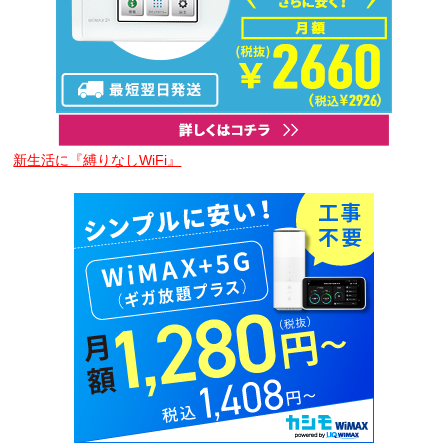
新生活に『縛りなしWiFi』