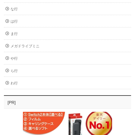
な行
は行
ま行
メガドライブミニ
や行
ら行
わ行
[PR]