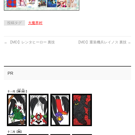
投稿タグ
大魔界村
←
【MD】レンタヒーロー 裏技
【MD】重装機兵レイノス 裏技
→
PR