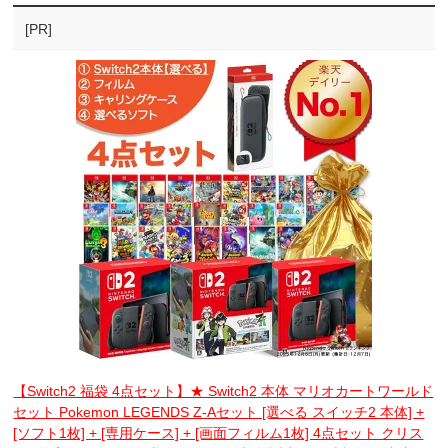
[PR]
【Switch2 福袋 4点セット】★ Switch2 本体 マリオカートワールド
セット Pokemon LEGENDS Z-Aセット [選べる スイッチ2 本体] +
[ソフト1枚] + [専用ケース] + [画面フィルム1枚] 4点セット クリス