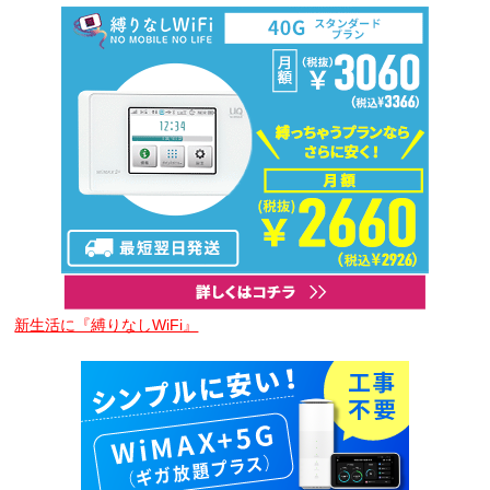
新生活に『縛りなしWiFi』