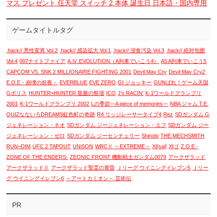
マス プレゼント 任天堂 スイッチ 2 本体 誕生日 日本語・国内専用
ゲームタイトルタグ
.hack// 悪性変異 Vol.2
.hack// 感染拡大 Vol.1
.hack// 浸食汚染 Vol.3
.hack// 絶対包囲
Vol.4
007ナイトファイア
A.Ⅳ.EVOLUTION（A列車でいこう4）
A5 A列車でいこう5
CAPCOM VS. SNK 2 MILLIONAIRE FIGHTING 2001
Devil May Cry
Devil May Cry2
E.O.E－崩壊の前夜－
EVERBLUE
EVE ZERO
GI ジョッキー
GUNばれ！ゲーム天国
Gポリス
HUNTER×HUNTER 龍脈の祭壇
ICO
J's RACIN'
K-1ワールドグランプリ
2001
K-1ワールドグランプリ 2002
Lの季節―A piece of memories―
NBA ジャム T.E.
QUIZなないろDREAMS虹色町の奇跡
R4 リッジレーサータイプ4
Rez
SDガンダム G
ジェネレーション・ネオ
SDガンダム ジージェネレーション・エフ
SDガンダム ジー
ジェネレーション・ゼロ
SDガンダム ジーセンチュリー
Shinobi
THE MECHSMITH
RUN=DIM
UFC 2 TAPOUT
UNiSON
WRCⅡ ～EXTREME～
XI[sai]
XIゴ
Z.O.E -
ZONE OF THE ENDERS-
ZEONIC FRONT 機動戦士ガンダム0079
アークザラッド
アークザラッドⅡ
アークザラッド聖霊の黄昏
Ｊリーグ ウイニングイレブン5
Ｊリー
グ ウイニングイレブン6
～アートカミオン～ 芸術伝
PR