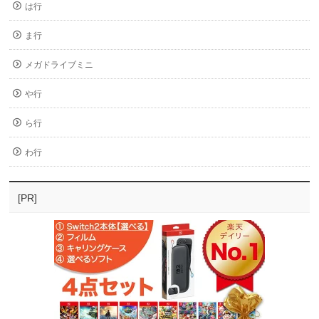
は行
ま行
メガドライブミニ
や行
ら行
わ行
[PR]