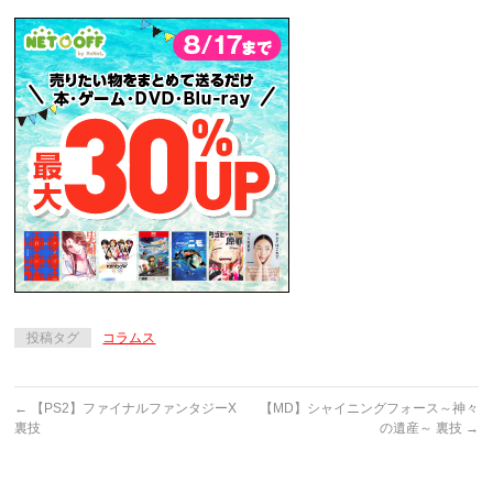
投稿タグ
コラムス
←
【PS2】ファイナルファンタジーX
【MD】シャイニングフォース～神々
裏技
の遺産～ 裏技
→