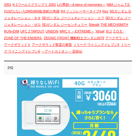
2001
K-1ワールドグランプリ 2002
Lの季節―A piece of memories―
NBA ジャム T.E.
QUIZなないろDREAMS虹色町の奇跡
R4 リッジレーサータイプ4
Rez
SDガンダム G
ジェネレーション・ネオ
SDガンダム ジージェネレーション・エフ
SDガンダム ジー
ジェネレーション・ゼロ
SDガンダム ジーセンチュリー
Shinobi
THE MECHSMITH
RUN=DIM
UFC 2 TAPOUT
UNiSON
WRCⅡ ～EXTREME～
XI[sai]
XIゴ
Z.O.E -
ZONE OF THE ENDERS-
ZEONIC FRONT 機動戦士ガンダム0079
アークザラッド
アークザラッドⅡ
アークザラッド聖霊の黄昏
Ｊリーグ ウイニングイレブン5
Ｊリー
グ ウイニングイレブン6
～アートカミオン～ 芸術伝
PR