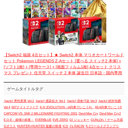
【Switch2 福袋 4点セット】★ Switch2 本体 マリオカートワールド
セット Pokemon LEGENDS Z-Aセット [選べる スイッチ2 本体] +
[ソフト1枚] + [専用ケース] + [画面フィルム1枚] 4点セット クリス
マス プレゼント 任天堂 スイッチ 2 本体 誕生日 日本語・国内専用
ゲームタイトルタグ
.hack// 悪性変異 Vol.2
.hack// 感染拡大 Vol.1
.hack// 浸食汚染 Vol.3
.hack// 絶対包囲
Vol.4
007ナイトファイア
A.Ⅳ.EVOLUTION（A列車でいこう4）
A5 A列車でいこう5
CAPCOM VS. SNK 2 MILLIONAIRE FIGHTING 2001
Devil May Cry
Devil May Cry2
E.O.E－崩壊の前夜－
EVERBLUE
EVE ZERO
GI ジョッキー
GUNばれ！ゲーム天国
Gポリス
HUNTER×HUNTER 龍脈の祭壇
ICO
J's RACIN'
K-1ワールドグランプリ