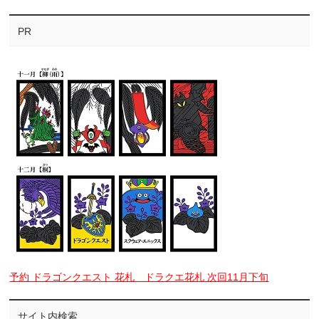
PR
予約 ドラゴンクエスト 花札 ドラクエ花札 次回11月下旬
サイト内検索