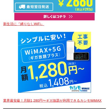
新生活に『縛りなしWiFi』
業界最安級！月額1,280円〜ギガ放題が利用できるカシモWiMAX