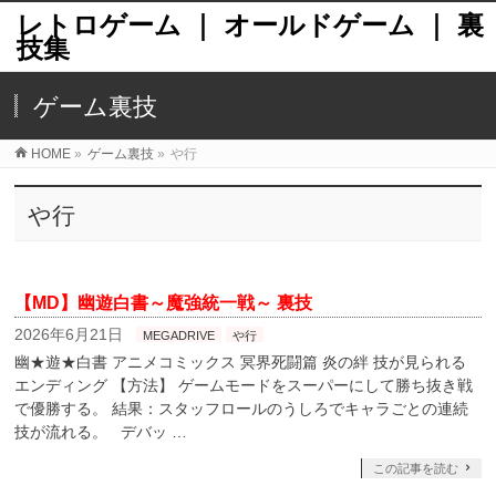
レトロゲーム ｜ オールドゲーム ｜ 裏
技集
ゲーム裏技
HOME
»
ゲーム裏技
»
や行
や行
【MD】幽遊白書～魔強統一戦～ 裏技
2026年6月21日
MEGADRIVE
や行
幽★遊★白書 アニメコミックス 冥界死闘篇 炎の絆 技が見られる
エンディング 【方法】 ゲームモードをスーパーにして勝ち抜き戦
で優勝する。 結果：スタッフロールのうしろでキャラごとの連続
技が流れる。 デバッ …
この記事を読む