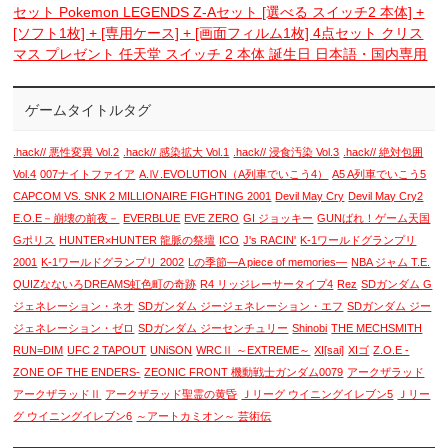
セット Pokemon LEGENDS Z-Aセット [選べる スイッチ2 本体] +
[ソフト1枚] + [専用ケース] + [画面フィルム1枚] 4点セット クリス
マス プレゼント 任天堂 スイッチ 2 本体 誕生日 日本語・国内専用
ゲームタイトルタグ
.hack// 悪性変異 Vol.2
.hack// 感染拡大 Vol.1
.hack// 浸食汚染 Vol.3
.hack// 絶対包囲
Vol.4
007ナイトファイア
A.Ⅳ.EVOLUTION（A列車でいこう4）
A5 A列車でいこう5
CAPCOM VS. SNK 2 MILLIONAIRE FIGHTING 2001
Devil May Cry
Devil May Cry2
E.O.E－崩壊の前夜－
EVERBLUE
EVE ZERO
GI ジョッキー
GUNばれ！ゲーム天国
Gポリス
HUNTER×HUNTER 龍脈の祭壇
ICO
J's RACIN'
K-1ワールドグランプリ
2001
K-1ワールドグランプリ 2002
Lの季節―A piece of memories―
NBA ジャム T.E.
QUIZなないろDREAMS虹色町の奇跡
R4 リッジレーサータイプ4
Rez
SDガンダム G
ジェネレーション・ネオ
SDガンダム ジージェネレーション・エフ
SDガンダム ジー
ジェネレーション・ゼロ
SDガンダム ジーセンチュリー
Shinobi
THE MECHSMITH
RUN=DIM
UFC 2 TAPOUT
UNiSON
WRCⅡ ～EXTREME～
XI[sai]
XIゴ
Z.O.E -
ZONE OF THE ENDERS-
ZEONIC FRONT 機動戦士ガンダム0079
アークザラッド
アークザラッドⅡ
アークザラッド聖霊の黄昏
Ｊリーグ ウイニングイレブン5
Ｊリー
グ ウイニングイレブン6
～アートカミオン～ 芸術伝